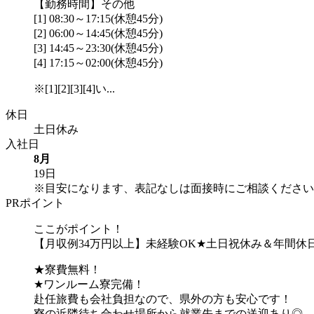
【勤務時間】その他
[1] 08:30～17:15(休憩45分)
[2] 06:00～14:45(休憩45分)
[3] 14:45～23:30(休憩45分)
[4] 17:15～02:00(休憩45分)
※[1][2][3][4]い...
休日
土日休み
入社日
8月
19日
※目安になります、表記なしは面接時にご相談ください
PRポイント
ここがポイント！
【月収例34万円以上】未経験OK★土日祝休み＆年間休日
★寮費無料！
★ワンルーム寮完備！
赴任旅費も会社負担なので、県外の方も安心です！
寮の近隣待ち合わせ場所から就業先までの送迎あり◎