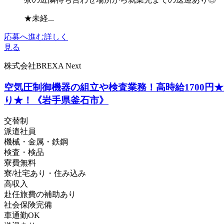
★未経...
応募へ進む
詳しく
見る
株式会社BREXA Next
空気圧制御機器の組立や検査業務！高時給1700
り★！《岩手県釜石市》
交替制
派遣社員
機械・金属・鉄鋼
検査・検品
寮費無料
寮/社宅あり・住み込み
高収入
赴任旅費の補助あり
社会保険完備
車通勤OK