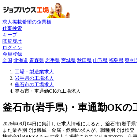
求人掲載希望の企業様
仕事検索
キープ
閲覧履歴
ログイン
会員登録
全国
北海道
青森県
岩手県
宮城県
秋田県
山形県
福島県
寮/
工場・製造業求人
岩手県の工場求人
釜石市の工場求人
釜石市・車通勤OKの工場求人
釜石市(岩手県)・車通勤OKの
2026年08月04日に集計した求人情報によると、釜石市(岩手
また業界別では機械・金属・鉄鋼の求人が、職種別では検査
株式会社BREXA Nextの求人も掲載されておりますので、