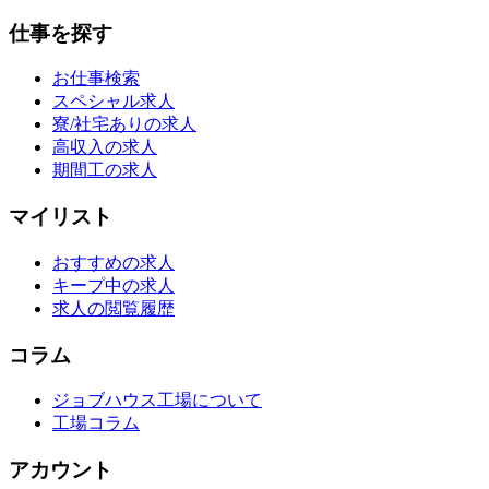
仕事を探す
お仕事検索
スペシャル求人
寮/社宅ありの求人
高収入の求人
期間工の求人
マイリスト
おすすめの求人
キープ中の求人
求人の閲覧履歴
コラム
ジョブハウス工場について
工場コラム
アカウント