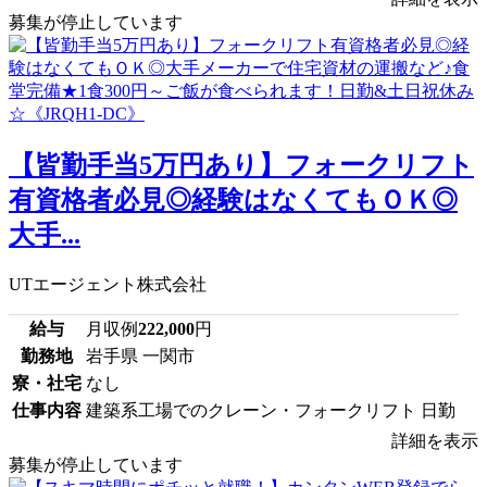
募集が停止しています
【皆勤手当5万円あり】フォークリフト
有資格者必見◎経験はなくてもＯＫ◎
大手...
UTエージェント株式会社
給与
月収例
222,000
円
勤務地
岩手県 一関市
寮・社宅
なし
仕事内容
建築系工場でのクレーン・フォークリフト 日勤
詳細を表示
募集が停止しています