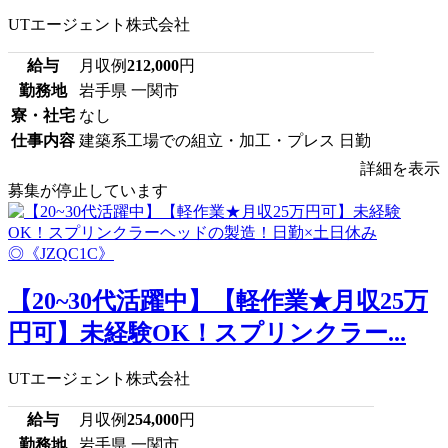
UTエージェント株式会社
給与
月収例
212,000
円
勤務地
岩手県 一関市
寮・社宅
なし
仕事内容
建築系工場での組立・加工・プレス 日勤
詳細を表示
募集が停止しています
【20~30代活躍中】【軽作業★月収25万
円可】未経験OK！スプリンクラー...
UTエージェント株式会社
給与
月収例
254,000
円
勤務地
岩手県 一関市