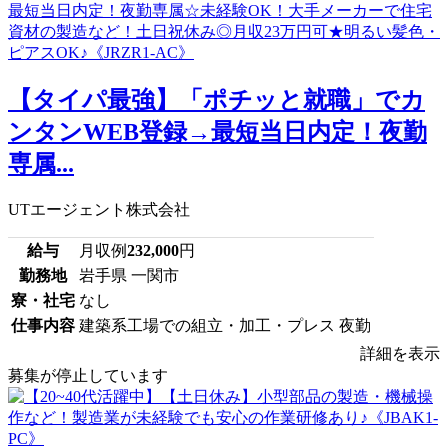
【タイパ最強】「ポチッと就職」でカ
ンタンWEB登録→最短当日内定！夜勤
専属...
UTエージェント株式会社
給与
月収例
232,000
円
勤務地
岩手県 一関市
寮・社宅
なし
仕事内容
建築系工場での組立・加工・プレス 夜勤
詳細を表示
募集が停止しています