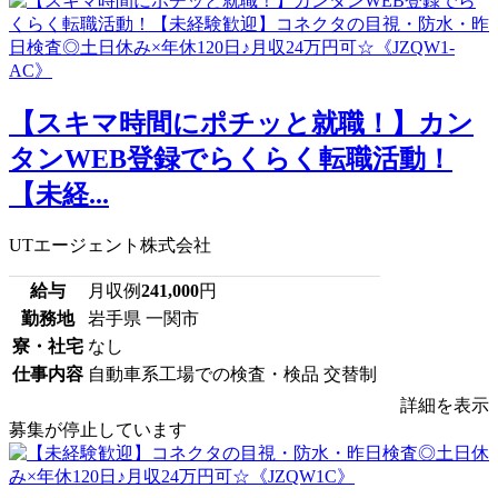
【スキマ時間にポチッと就職！】カン
タンWEB登録でらくらく転職活動！
【未経...
UTエージェント株式会社
給与
月収例
241,000
円
勤務地
岩手県 一関市
寮・社宅
なし
仕事内容
自動車系工場での検査・検品 交替制
詳細を表示
募集が停止しています