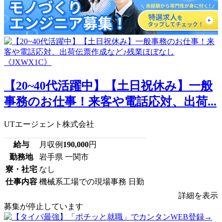
【20~40代活躍中】【土日祝休み】一般
事務のお仕事！来客や電話応対、出荷...
UTエージェント株式会社
給与
月収例
190,000
円
勤務地
岩手県 一関市
寮・社宅
なし
仕事内容
機械系工場での現場事務 日勤
詳細を表示
募集が停止しています