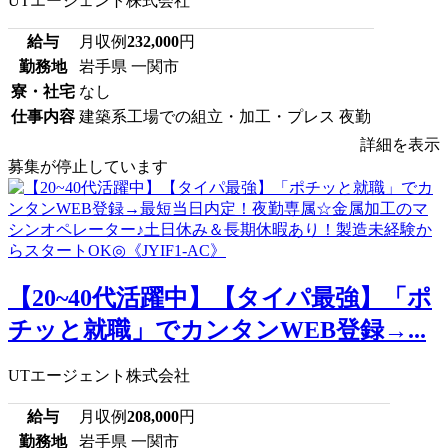
UTエージェント株式会社
給与
月収例
232,000
円
勤務地
岩手県 一関市
寮・社宅
なし
仕事内容
建築系工場での組立・加工・プレス 夜勤
詳細を表示
募集が停止しています
【20~40代活躍中】【タイパ最強】「ポ
チッと就職」でカンタンWEB登録→...
UTエージェント株式会社
給与
月収例
208,000
円
勤務地
岩手県 一関市