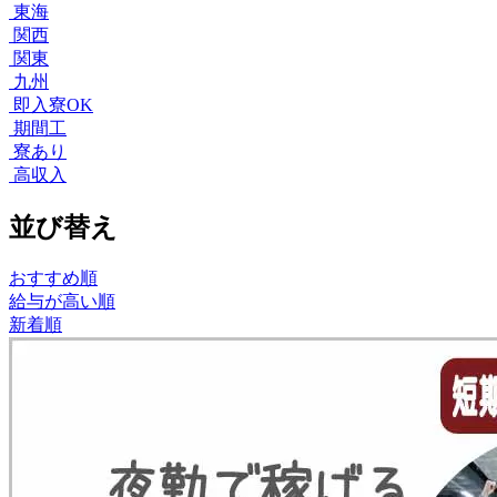
東海
関西
関東
九州
即入寮OK
期間工
寮あり
高収入
並び替え
おすすめ順
給与が高い順
新着順