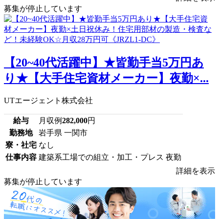
募集が停止しています
【20~40代活躍中】★皆勤手当5万円あ
り★【大手住宅資材メーカー】夜勤×...
UTエージェント株式会社
給与
月収例
282,000
円
勤務地
岩手県 一関市
寮・社宅
なし
仕事内容
建築系工場での組立・加工・プレス 夜勤
詳細を表示
募集が停止しています