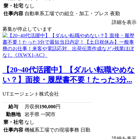
寮・社宅
なし
仕事内容
自動車系工場での組立・加工・プレス 夜勤
詳細を表示
募集が停止しています
【20~40代活躍中】【ダルい転職やめな
い？】面接・履歴書不要！たった3分...
UTエージェント株式会社
給与
月収例
190,000
円
勤務地
岩手県 一関市
寮・社宅
なし
仕事内容
機械系工場での現場事務 日勤
詳細を表示