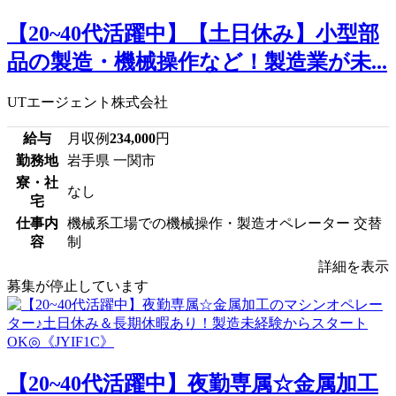
【20~40代活躍中】【土日休み】小型部
品の製造・機械操作など！製造業が未...
UTエージェント株式会社
給与
月収例
234,000
円
勤務地
岩手県 一関市
寮・社
なし
宅
仕事内
機械系工場での機械操作・製造オペレーター 交替
容
制
詳細を表示
募集が停止しています
【20~40代活躍中】夜勤専属☆金属加工