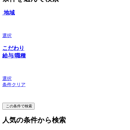
地域
選択
こだわり
給与/職種
選択
条件クリア
この条件で検索
人気の条件から検索