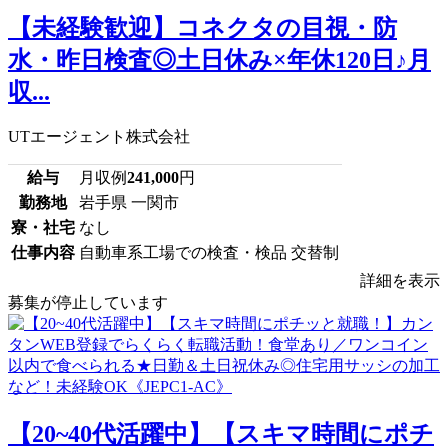
【未経験歓迎】コネクタの目視・防
水・昨日検査◎土日休み×年休120日♪月
収...
UTエージェント株式会社
給与
月収例
241,000
円
勤務地
岩手県 一関市
寮・社宅
なし
仕事内容
自動車系工場での検査・検品 交替制
詳細を表示
募集が停止しています
【20~40代活躍中】【スキマ時間にポチ