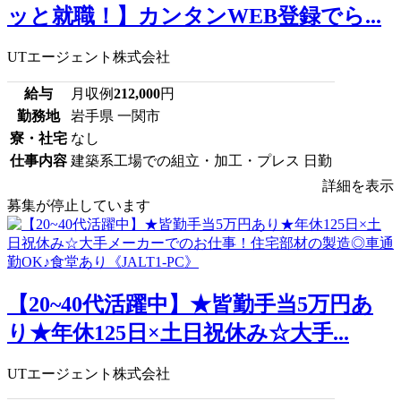
ッと就職！】カンタンWEB登録でら...
UTエージェント株式会社
給与
月収例
212,000
円
勤務地
岩手県 一関市
寮・社宅
なし
仕事内容
建築系工場での組立・加工・プレス 日勤
詳細を表示
募集が停止しています
【20~40代活躍中】★皆勤手当5万円あ
り★年休125日×土日祝休み☆大手...
UTエージェント株式会社