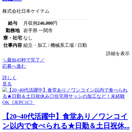
株式会社日本ケイテム
給与
月収例
246,000
円
勤務地
岩手県 一関市
寮・社宅
なし
仕事内容
組立・加工 / 機械系工場 / 日勤
詳細を表示
＼最短45秒で完了／
応募へ進む
詳しく
見る
【20~40代活躍中】食堂あり／ワンコイ
ン以内で食べられる★日勤＆土日祝休...