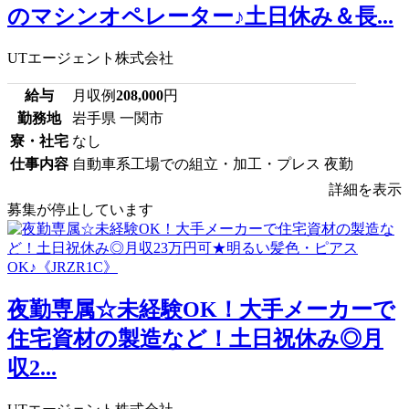
のマシンオペレーター♪土日休み＆長...
UTエージェント株式会社
給与
月収例
208,000
円
勤務地
岩手県 一関市
寮・社宅
なし
仕事内容
自動車系工場での組立・加工・プレス 夜勤
詳細を表示
募集が停止しています
夜勤専属☆未経験OK！大手メーカーで
住宅資材の製造など！土日祝休み◎月
収2...