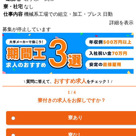
寮・社宅
なし
仕事内容
機械系工場での組立・加工・プレス 日勤
詳細を表示
募集が停止しています
おすすめ求人
\ 質問に答えて、
をチェック！ /
1 / 4
寮付きの求人をお探しですか？
寮あり
寮なし