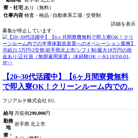
寮・社宅
あり（無料）
仕事内容
検査・検品 / 自動車系工場 / 交替制
詳細を表示
募集が停止しています
【20~30代活躍中】【6ヶ月間寮費無料
で即入寮OK！クリーンルーム内での...
フジアルテ株式会社 EG
給与
月収例
290,000
円
勤務
岩手県 北上市
地
寮・