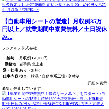
【自動車用シートの製造】月収例35万
円以上／就業期間中寮費無料／土日祝休
み...
フジアルテ株式会社
給与
月収例
351,000
円
勤務地
岩手県 北上市
寮・社宅
あり（無料）
仕事内容
検査・検品 / 自動車系工場 / 交替制
詳細を表示
募集が停止しています