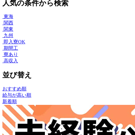
人気の条件から検索
東海
関西
関東
九州
即入寮OK
期間工
寮あり
高収入
並び替え
おすすめ順
給与が高い順
新着順