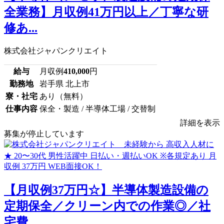
全業務】月収例41万円以上／丁寧な研
修あ...
株式会社ジャパンクリエイト
給与
月収例
410,000
円
勤務地
岩手県 北上市
寮・社宅
あり（無料）
仕事内容
保全・製造 / 半導体工場 / 交替制
詳細を表示
募集が停止しています
【月収例37万円☆】半導体製造設備の
定期保全／クリーン内での作業◎／社
宅費...