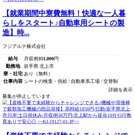
【就業期間中寮費無料！快適な一人暮
らしをスタート♪自動車用シートの製
造】時...
フジアルテ株式会社
給与
月収例
351,000
円
勤務地
岩手県 北上市
寮・社宅
あり（無料）
仕事内容
シートの検査・供給 / 自動車系工場 / 交替制
詳細を表示
募集が停止しています