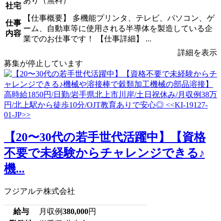
あり（無料）
社宅
【仕事概要】 多機能プリンタ、テレビ、パソコン、ゲ
仕事
ーム、自動車等に使用される半導体を製造している企
内容
業でのお仕事です！ 【仕事詳細】 ...
詳細を表示
募集が停止しています
【20〜30代の若手世代活躍中】【資格
不要で未経験からチャレンジできる♪
機...
フジアルテ株式会社
給与
月収例
380,000
円