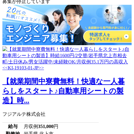
募集が停止しています
【就業期間中寮費無料！快適な一人暮
らしをスタート♪自動車用シートの製
造】時...
フジアルテ株式会社
給与
月収例
351,000
円
勤務地
岩手県 北上市