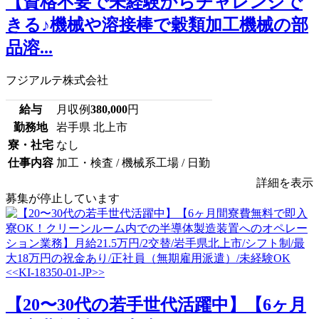
【資格不要で未経験からチャレンジで
きる♪機械や溶接棒で穀類加工機械の部
品溶...
フジアルテ株式会社
給与
月収例
380,000
円
勤務地
岩手県 北上市
寮・社宅
なし
仕事内容
加工・検査 / 機械系工場 / 日勤
詳細を表示
募集が停止しています
【20〜30代の若手世代活躍中】【6ヶ月