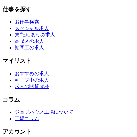
仕事を探す
お仕事検索
スペシャル求人
寮/社宅ありの求人
高収入の求人
期間工の求人
マイリスト
おすすめの求人
キープ中の求人
求人の閲覧履歴
コラム
ジョブハウス工場について
工場コラム
アカウント