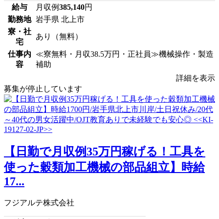
給与
月収例
385,140
円
勤務地
岩手県 北上市
寮・社
あり（無料）
宅
仕事内
≪寮無料・月収38.5万円・正社員≫機械操作・製造
容
補助
詳細を表示
募集が停止しています
【日勤で月収例35万円稼げる！工具を
使った穀類加工機械の部品組立】時給
17...
フジアルテ株式会社