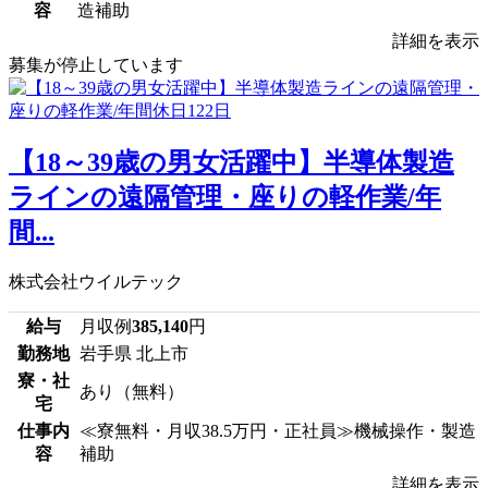
容
造補助
詳細を表示
募集が停止しています
【18～39歳の男女活躍中】半導体製造
ラインの遠隔管理・座りの軽作業/年
間...
株式会社ウイルテック
給与
月収例
385,140
円
勤務地
岩手県 北上市
寮・社
あり（無料）
宅
仕事内
≪寮無料・月収38.5万円・正社員≫機械操作・製造
容
補助
詳細を表示