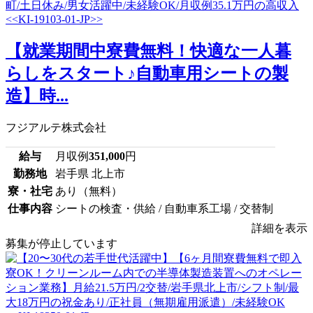
【就業期間中寮費無料！快適な一人暮
らしをスタート♪自動車用シートの製
造】時...
フジアルテ株式会社
給与
月収例
351,000
円
勤務地
岩手県 北上市
寮・社宅
あり（無料）
仕事内容
シートの検査・供給 / 自動車系工場 / 交替制
詳細を表示
募集が停止しています