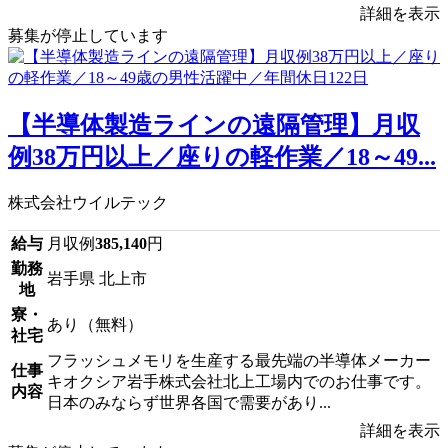
詳細を表示
募集が停止しています
【半導体製造ラインの遠隔管理】月収
例38万円以上／座りの軽作業／18～49...
株式会社ウイルテック
給与
月収例
385,140
円
勤務
岩手県 北上市
地
寮・
あり（無料）
社宅
フラッシュメモリを生産する最先端の半導体メーカー
仕事
キオクシア岩手株式会社北上工場内でのお仕事です。
内容
日本のみならず世界各国で需要があり...
詳細を表示