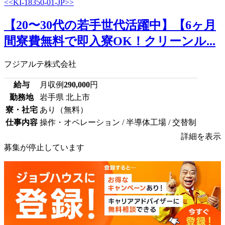
【20〜30代の若手世代活躍中】【6ヶ月
間寮費無料で即入寮OK！クリーンル...
フジアルテ株式会社
給与
月収例
290,000
円
勤務地
岩手県 北上市
寮・社宅
あり（無料）
仕事内容
操作・オペレーション / 半導体工場 / 交替制
詳細を表示
募集が停止しています