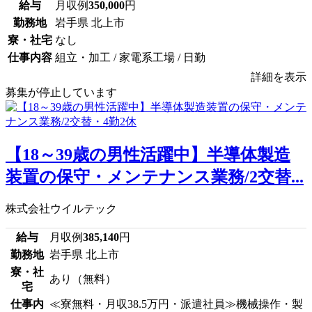
給与
月収例
350,000
円
勤務地
岩手県 北上市
寮・社宅
なし
仕事内容
組立・加工 / 家電系工場 / 日勤
詳細を表示
募集が停止しています
【18～39歳の男性活躍中】半導体製造
装置の保守・メンテナンス業務/2交替...
株式会社ウイルテック
給与
月収例
385,140
円
勤務地
岩手県 北上市
寮・社
あり（無料）
宅
仕事内
≪寮無料・月収38.5万円・派遣社員≫機械操作・製