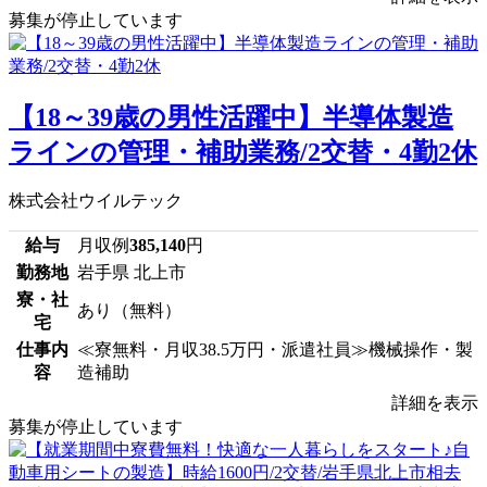
募集が停止しています
【18～39歳の男性活躍中】半導体製造
ラインの管理・補助業務/2交替・4勤2休
株式会社ウイルテック
給与
月収例
385,140
円
勤務地
岩手県 北上市
寮・社
あり（無料）
宅
仕事内
≪寮無料・月収38.5万円・派遣社員≫機械操作・製
容
造補助
詳細を表示
募集が停止しています