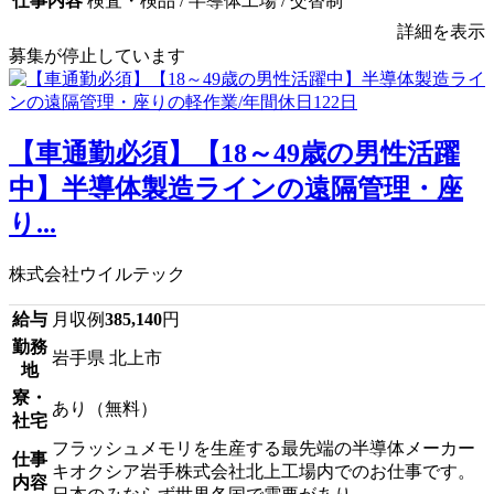
仕事内容
検査・検品 / 半導体工場 / 交替制
詳細を表示
募集が停止しています
【車通勤必須】【18～49歳の男性活躍
中】半導体製造ラインの遠隔管理・座
り...
株式会社ウイルテック
給与
月収例
385,140
円
勤務
岩手県 北上市
地
寮・
あり（無料）
社宅
フラッシュメモリを生産する最先端の半導体メーカー
仕事
キオクシア岩手株式会社北上工場内でのお仕事です。
内容