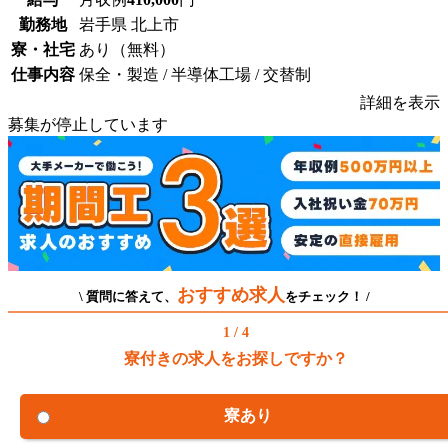
勤務地
岩手県 北上市
寮・社宅
あり（無料）
仕事内容
保全・製造 / 半導体工場 / 交替制
詳細を表示
募集が停止しています
おすすめ求人
\ 質問に答えて、
をチェック！ /
1 / 4
寮付きの求人をお探しですか？
寮あり