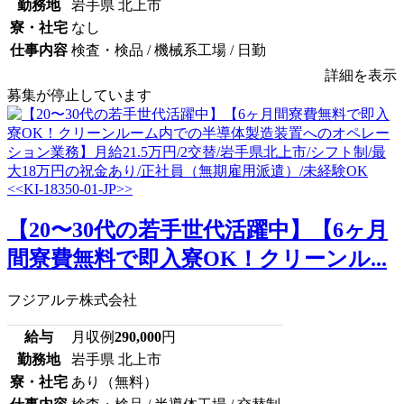
勤務地
岩手県 北上市
寮・社宅
なし
仕事内容
検査・検品 / 機械系工場 / 日勤
詳細を表示
募集が停止しています
【20〜30代の若手世代活躍中】【6ヶ月
間寮費無料で即入寮OK！クリーンル...
フジアルテ株式会社
給与
月収例
290,000
円
勤務地
岩手県 北上市
寮・社宅
あり（無料）