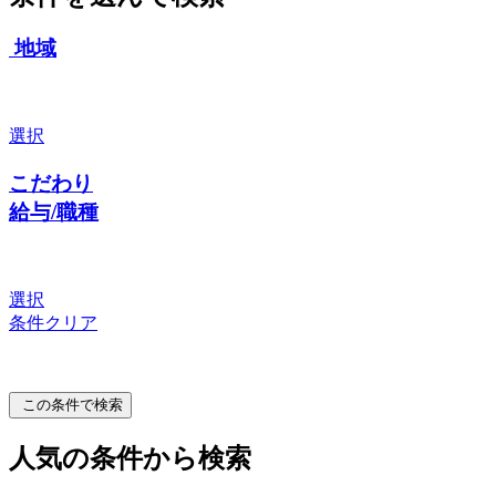
地域
選択
こだわり
給与/職種
選択
条件クリア
この条件で検索
人気の条件から検索