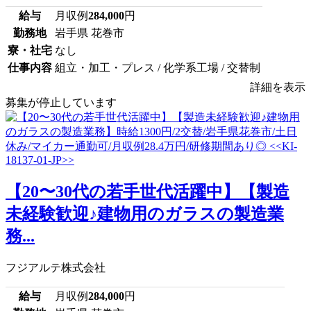
給与
月収例
284,000
円
勤務地
岩手県 花巻市
寮・社宅
なし
仕事内容
組立・加工・プレス / 化学系工場 / 交替制
詳細を表示
募集が停止しています
【20〜30代の若手世代活躍中】【製造
未経験歓迎♪建物用のガラスの製造業
務...
フジアルテ株式会社
給与
月収例
284,000
円