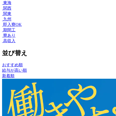
東海
関西
関東
九州
即入寮OK
期間工
寮あり
高収入
並び替え
おすすめ順
給与が高い順
新着順