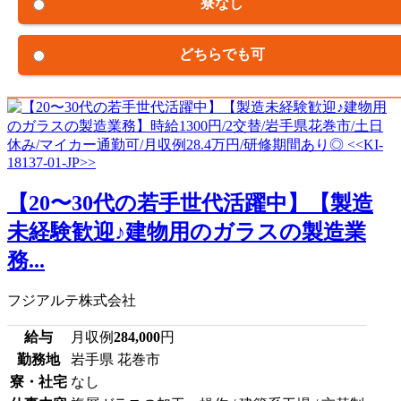
寮なし
どちらでも可
【20〜30代の若手世代活躍中】【製造
未経験歓迎♪建物用のガラスの製造業
務...
フジアルテ株式会社
給与
月収例
284,000
円
勤務地
岩手県 花巻市
寮・社宅
なし