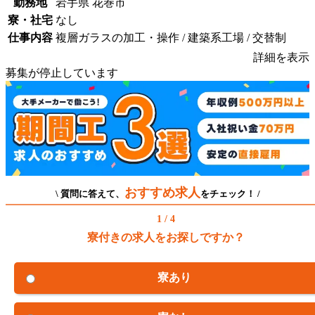
勤務地
岩手県 花巻市
寮・社宅
なし
仕事内容
複層ガラスの加工・操作 / 建築系工場 / 交替制
詳細を表示
募集が停止しています
おすすめ求人
\ 質問に答えて、
をチェック！ /
1 / 4
寮付きの求人をお探しですか？
寮あり