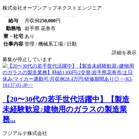
株式会社オープンアップネクストエンジニア
給与
月収例
250,000
円
勤務地
岩手県 花巻市
寮・社宅
あり
仕事内容
管理 / 機械系工場 / 日勤
詳細を表示
募集が停止しています
【20〜30代の若手世代活躍中】【製造
未経験歓迎♪建物用のガラスの製造業
務...
フジアルテ株式会社