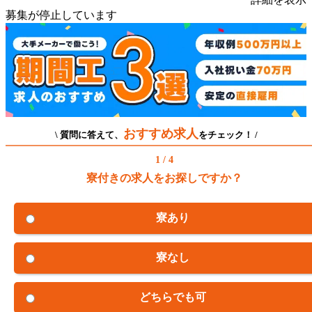
募集が停止しています
おすすめ求人
\ 質問に答えて、
をチェック！ /
1 / 4
寮付きの求人をお探しですか？
寮あり
寮なし
どちらでも可