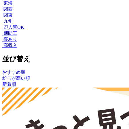
東海
関西
関東
九州
即入寮OK
期間工
寮あり
高収入
並び替え
おすすめ順
給与が高い順
新着順