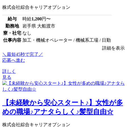
株式会社綜合キャリアオプション
給与
時給
1,200
円〜
勤務地
岩手県 大船渡市
寮・社宅
なし
仕事内容
加工・機械オペレーター / 機械系工場 / 日勤
詳細を表示
＼最短45秒で完了／
応募へ進む
詳しく
見る
【未経験から安心スタート♪】女性が多
めの職場♪アナタらしく♪髪型自由☆
株式会社綜合キャリアオプション