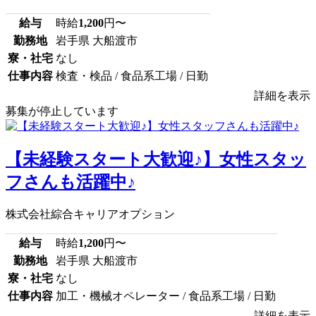
給与
時給
1,200
円〜
勤務地
岩手県 大船渡市
寮・社宅
なし
仕事内容
検査・検品 / 食品系工場 / 日勤
詳細を表示
募集が停止しています
【未経験スタート大歓迎♪】女性スタッ
フさんも活躍中♪
株式会社綜合キャリアオプション
給与
時給
1,200
円〜
勤務地
岩手県 大船渡市
寮・社宅
なし
仕事内容
加工・機械オペレーター / 食品系工場 / 日勤
詳細を表示