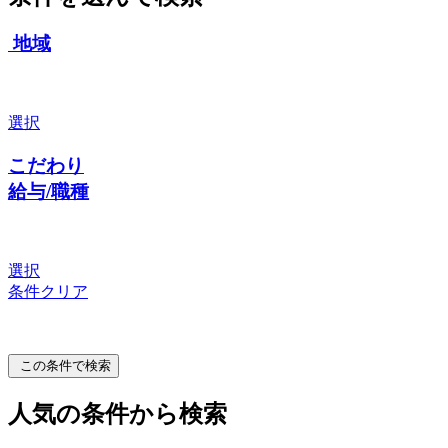
地域
選択
こだわり
給与/職種
選択
条件クリア
この条件で検索
人気の条件から検索