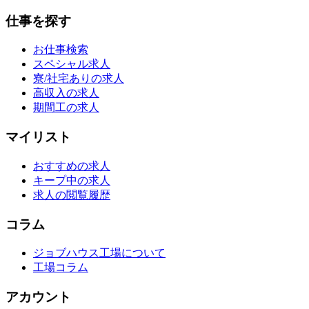
仕事を探す
お仕事検索
スペシャル求人
寮/社宅ありの求人
高収入の求人
期間工の求人
マイリスト
おすすめの求人
キープ中の求人
求人の閲覧履歴
コラム
ジョブハウス工場について
工場コラム
アカウント