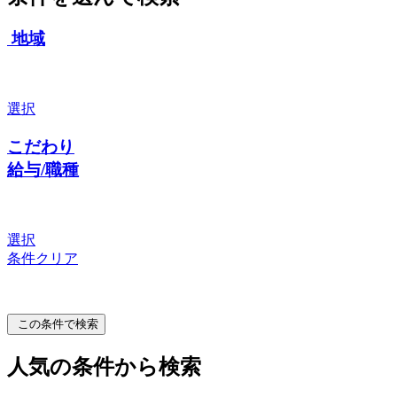
地域
選択
こだわり
給与/職種
選択
条件クリア
この条件で検索
人気の条件から検索