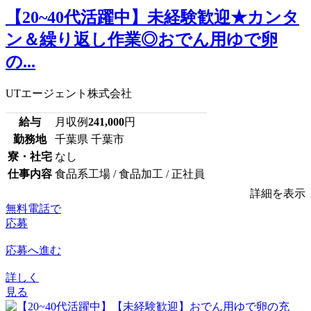
【20~40代活躍中】未経験歓迎★カンタ
ン＆繰り返し作業◎おでん用ゆで卵
の...
UTエージェント株式会社
給与
月収例
241,000
円
勤務地
千葉県 千葉市
寮・社宅
なし
仕事内容
食品系工場 / 食品加工 / 正社員
詳細を表示
無料電話で
応募
応募へ進む
詳しく
見る