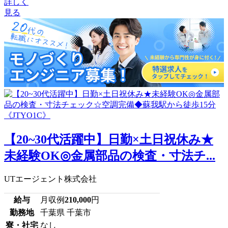
詳しく
見る
【20~30代活躍中】日勤×土日祝休み★
未経験OK◎金属部品の検査・寸法チ...
UTエージェント株式会社
給与
月収例
210,000
円
勤務地
千葉県 千葉市
寮・社宅
なし