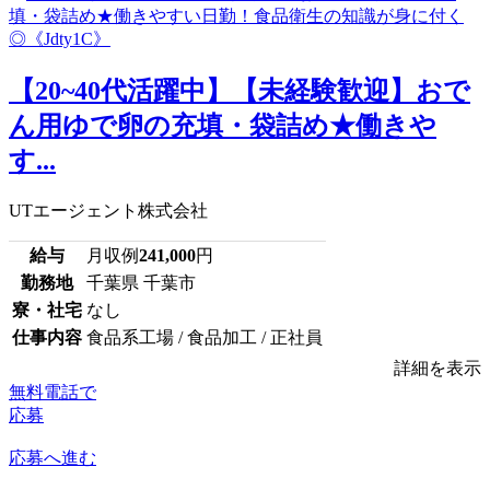
【20~40代活躍中】【未経験歓迎】おで
ん用ゆで卵の充填・袋詰め★働きや
す...
UTエージェント株式会社
給与
月収例
241,000
円
勤務地
千葉県 千葉市
寮・社宅
なし
仕事内容
食品系工場 / 食品加工 / 正社員
詳細を表示
無料電話で
応募
応募へ進む