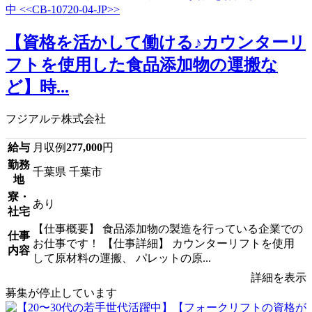
【資格を活かして働ける♪カウンターリ
フトを使用した食品添加物の運搬な
ど】時...
フジアルテ株式会社
給与
月収例
277,000
円
勤務
千葉県 千葉市
地
寮・
あり
社宅
【仕事概要】 食品添加物の製造を行っている企業での
仕事
お仕事です！ 【仕事詳細】 カウンターリフトを使用
内容
して原材料の運搬、 パレットの原...
詳細を表示
募集が停止しています