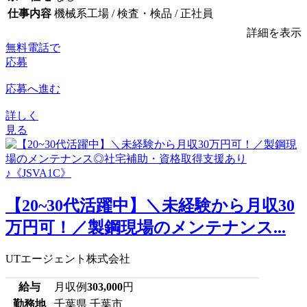
仕事内容
機械系工場 / 検査・検品 / 正社員
詳細を表示
無料電話で
応募
応募へ進む
詳しく
見る
【20~30代活躍中】＼未経験から月収30
万円可！／製鋼現場のメンテナンス...
UTエージェント株式会社
給与
月収例
303,000
円
勤務地
千葉県 千葉市