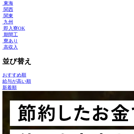
東海
関西
関東
九州
即入寮OK
期間工
寮あり
高収入
並び替え
おすすめ順
給与が高い順
新着順