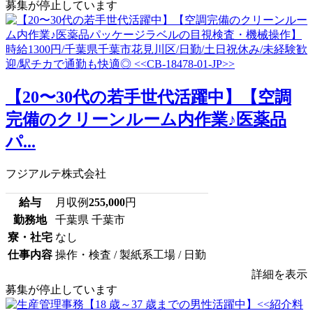
募集が停止しています
【20〜30代の若手世代活躍中】【空調
完備のクリーンルーム内作業♪医薬品
パ...
フジアルテ株式会社
給与
月収例
255,000
円
勤務地
千葉県 千葉市
寮・社宅
なし
仕事内容
操作・検査 / 製紙系工場 / 日勤
詳細を表示
募集が停止しています