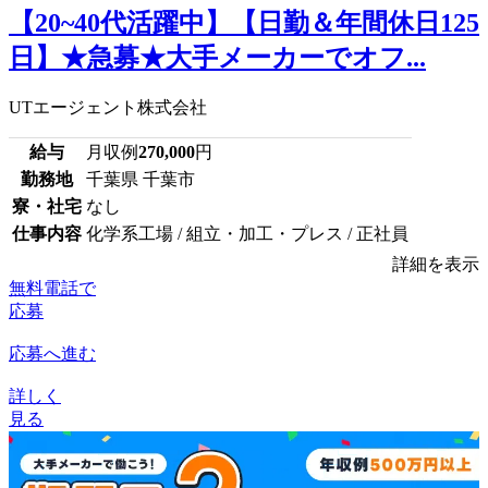
【20~40代活躍中】【日勤＆年間休日125
日】★急募★大手メーカーでオフ...
UTエージェント株式会社
給与
月収例
270,000
円
勤務地
千葉県 千葉市
寮・社宅
なし
仕事内容
化学系工場 / 組立・加工・プレス / 正社員
詳細を表示
無料電話で
応募
応募へ進む
詳しく
見る