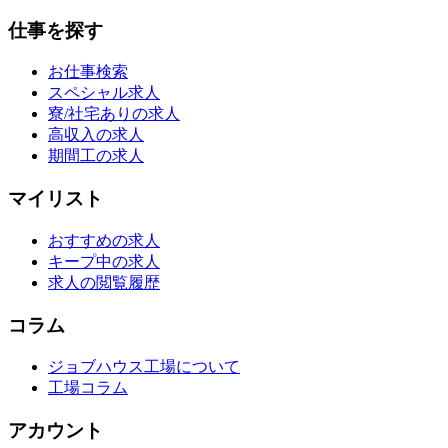
仕事を探す
お仕事検索
スペシャル求人
寮/社宅ありの求人
高収入の求人
期間工の求人
マイリスト
おすすめの求人
キープ中の求人
求人の閲覧履歴
コラム
ジョブハウス工場について
工場コラム
アカウント