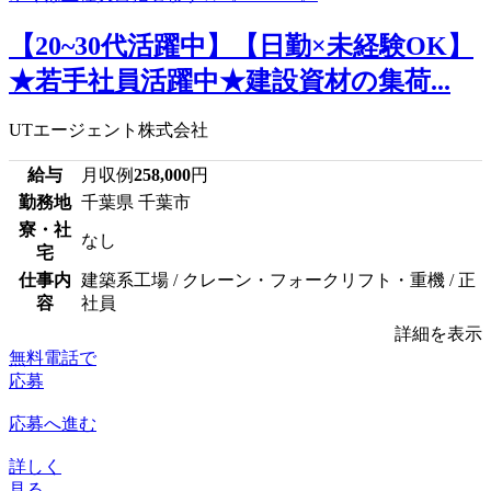
【20~30代活躍中】【日勤×未経験OK】
★若手社員活躍中★建設資材の集荷...
UTエージェント株式会社
給与
月収例
258,000
円
勤務地
千葉県 千葉市
寮・社
なし
宅
仕事内
建築系工場 / クレーン・フォークリフト・重機 / 正
容
社員
詳細を表示
無料電話で
応募
応募へ進む
詳しく
見る