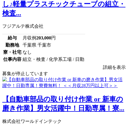
し♪軽量プラスチックチューブの組立・
検査...
フジアルテ株式会社
給与
月収例
203,000
円
勤務地
千葉県 千葉市
寮・社宅
なし
仕事内容
組立・検査 / 化学系工場 / 日勤
詳細を表示
募集が停止しています
【自動車部品の取り付け作業 or 新車の
磨き作業】男女活躍中！日勤専属！寮...
株式会社ワールドインテック