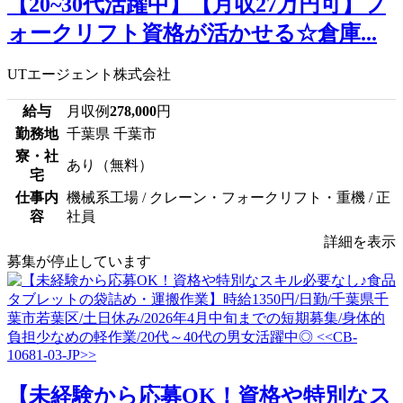
【20~30代活躍中】【月収27万円可】フ
ォークリフト資格が活かせる☆倉庫...
UTエージェント株式会社
給与
月収例
278,000
円
勤務地
千葉県 千葉市
寮・社
あり（無料）
宅
仕事内
機械系工場 / クレーン・フォークリフト・重機 / 正
容
社員
詳細を表示
募集が停止しています
【未経験から応募OK！資格や特別なス