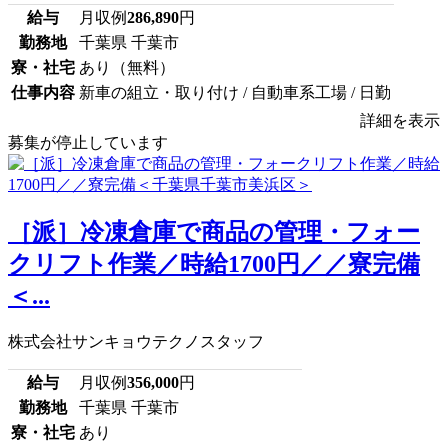
給与
月収例
286,890
円
勤務地
千葉県 千葉市
寮・社宅
あり（無料）
仕事内容
新車の組立・取り付け / 自動車系工場 / 日勤
詳細を表示
募集が停止しています
［派］冷凍倉庫で商品の管理・フォー
クリフト作業／時給1700円／／寮完備
＜...
株式会社サンキョウテクノスタッフ
給与
月収例
356,000
円
勤務地
千葉県 千葉市
寮・社宅
あり