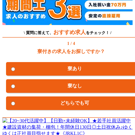
おすすめ求人
\ 質問に答えて、
をチェック！ /
1 / 4
寮付きの求人をお探しですか？
寮あり
寮なし
どちらでも可