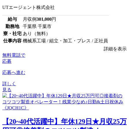
UTエージェント株式会社
給与
月収例
301,000
円
勤務地
千葉県 千葉市
寮・社宅
あり（無料）
仕事内容
機械系工場 / 組立・加工・プレス / 正社員
詳細を表示
無料電話で
応募
応募へ進む
詳しく
見る
【20~40代活躍中】年休129日★月収25万