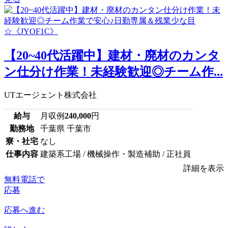
【20~40代活躍中】建材・廃材のカンタ
ン仕分け作業！未経験歓迎◎チーム作...
UTエージェント株式会社
給与
月収例
240,000
円
勤務地
千葉県 千葉市
寮・社宅
なし
仕事内容
建築系工場 / 機械操作・製造補助 / 正社員
詳細を表示
無料電話で
応募
応募へ進む