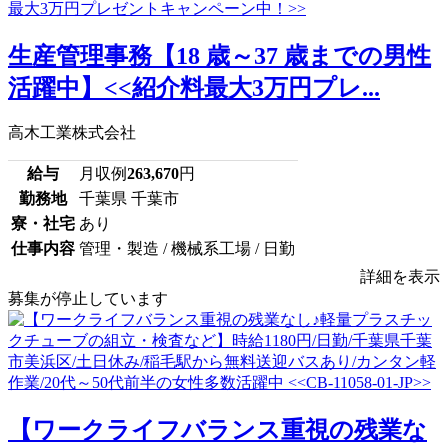
生産管理事務【18 歳～37 歳までの男性
活躍中】<<紹介料最大3万円プレ...
高木工業株式会社
給与
月収例
263,670
円
勤務地
千葉県 千葉市
寮・社宅
あり
仕事内容
管理・製造 / 機械系工場 / 日勤
詳細を表示
募集が停止しています
【ワークライフバランス重視の残業な