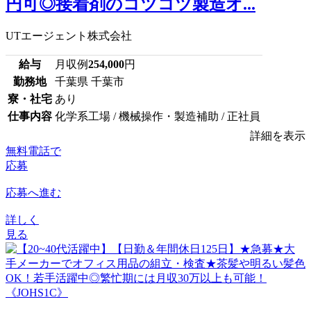
円可◎接着剤のコツコツ製造オ...
UTエージェント株式会社
給与
月収例
254,000
円
勤務地
千葉県 千葉市
寮・社宅
あり
仕事内容
化学系工場 / 機械操作・製造補助 / 正社員
詳細を表示
無料電話で
応募
応募へ進む
詳しく
見る