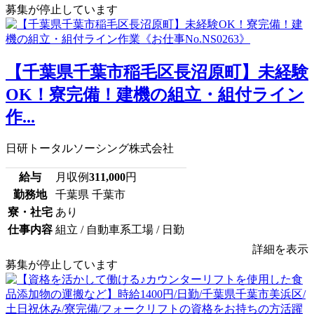
募集が停止しています
【千葉県千葉市稲毛区長沼原町】未経験
OK！寮完備！建機の組立・組付ライン
作...
日研トータルソーシング株式会社
給与
月収例
311,000
円
勤務地
千葉県 千葉市
寮・社宅
あり
仕事内容
組立 / 自動車系工場 / 日勤
詳細を表示
募集が停止しています