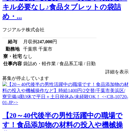
キル必要なし♪食品タブレットの袋詰
め・...
フジアルテ株式会社
給与
月収例
247,000
円
勤務地
千葉県 千葉市
寮・社宅
なし
仕事内容
袋詰め・軽作業 / 食品系工場 / 日勤
詳細を表示
募集が停止しています
【20～40代後半の男性活躍中の職場で
す！食品添加物の材料の投入や機械操