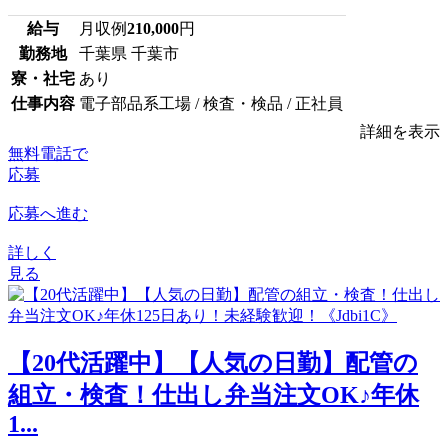
給与
月収例
210,000
円
勤務地
千葉県 千葉市
寮・社宅
あり
仕事内容
電子部品系工場 / 検査・検品 / 正社員
詳細を表示
無料電話で
応募
応募へ進む
詳しく
見る
【20代活躍中】【人気の日勤】配管の
組立・検査！仕出し弁当注文OK♪年休
1...