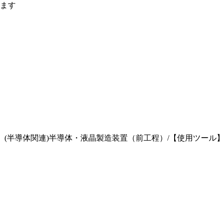
ます
当製品】(半導体関連)半導体・液晶製造装置（前工程）/【使用ツー