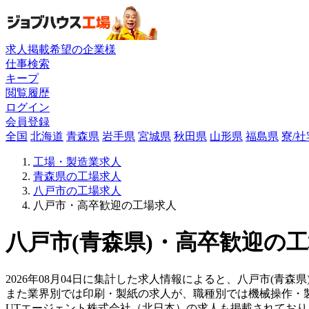
求人掲載希望の企業様
仕事検索
キープ
閲覧履歴
ログイン
会員登録
全国
北海道
青森県
岩手県
宮城県
秋田県
山形県
福島県
寮/
工場・製造業求人
青森県の工場求人
八戸市の工場求人
八戸市・高卒歓迎の工場求人
八戸市(青森県)・高卒歓迎の工
2026年08月04日に集計した求人情報によると、八戸市(青森
また業界別では印刷・製紙の求人が、職種別では機械操作・
UTエージェント株式会社（北日本）の求人も掲載されてお