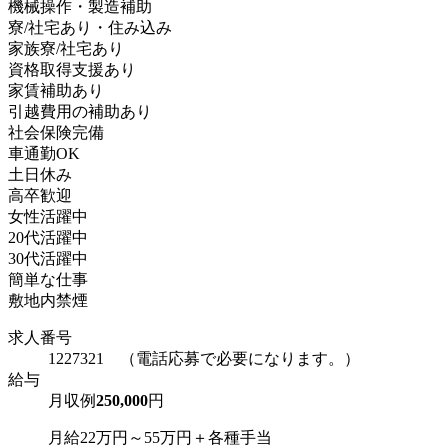
機械操作・製造補助
寮/社宅あり・住み込み
家族寮/社宅あり
資格取得支援あり
家賃補助あり
引越費用の補助あり
社会保険完備
車通勤OK
土日休み
高卒歓迎
女性活躍中
20代活躍中
30代活躍中
簡単な仕事
敷地内禁煙
求人番号
1227321 （電話応募で必要になります。）
給与
月収例
250,000
円
月給22万円～55万円＋各種手当