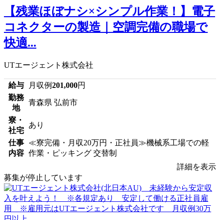
【残業ほぼナシ×シンプル作業！】電子
コネクターの製造｜空調完備の職場で
快適...
UTエージェント株式会社
給与
月収例
201,000
円
勤務
青森県 弘前市
地
寮・
あり
社宅
仕事
≪寮完備・月収20万円・正社員≫機械系工場での軽
内容
作業・ピッキング 交替制
詳細を表示
募集が停止しています