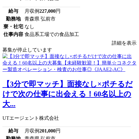
給与
月収例
227,000
円
勤務地
青森県 弘前市
寮・社宅
なし
仕事内容
食品系工場での食品加工
詳細を表示
募集が停止しています
【3分で即マッチ】面接なし×ポチるだ
けで次の仕事に出会える！60名以上の
大...
UTエージェント株式会社
給与
月収例
201,000
円
勤務地
青森県 弘前市