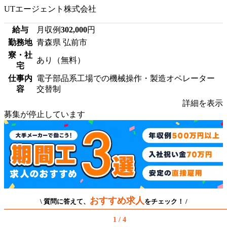
UTエージェント株式会社
給与
月収例
302,000
円
勤務地
青森県 弘前市
寮・社
あり（無料）
宅
仕事内
電子部品系工場での機械操作・製造オペレーター
容
交替制
詳細を表示
募集が停止しています
おすすめ求人
\ 質問に答えて、
をチェック！ /
1 / 4