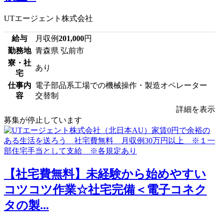
UTエージェント株式会社
給与
月収例
201,000
円
勤務地
青森県 弘前市
寮・社
あり
宅
仕事内
電子部品系工場での機械操作・製造オペレーター
容
交替制
詳細を表示
募集が停止しています
【社宅費無料】未経験から始めやすい
コツコツ作業☆社宅完備＜電子コネク
タの製...