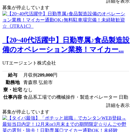
詳細を表示
募集が停止しています
【20~40代活躍中】日勤専属♪食品製造設
備のオペレーション業務！マイカー...
UTエージェント株式会社
給与
月収例
209,000
円
勤務地
青森県 弘前市
寮・社宅
なし
仕事内容
食品系工場での機械操作・製造オペレーター 日勤
詳細を表示
募集が停止しています