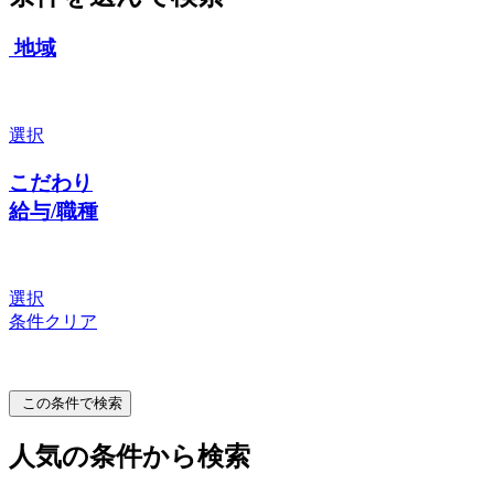
地域
選択
こだわり
給与/職種
選択
条件クリア
この条件で検索
人気の条件から検索