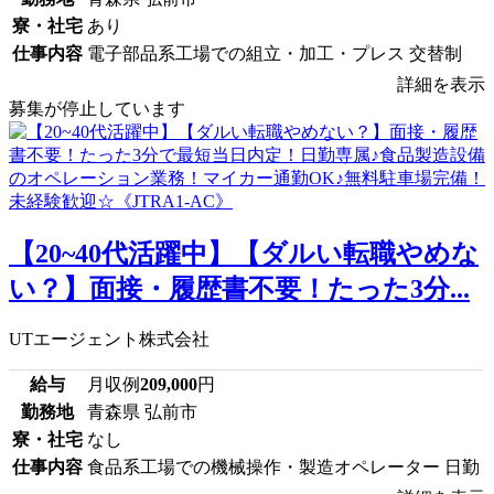
寮・社宅
あり
仕事内容
電子部品系工場での組立・加工・プレス 交替制
詳細を表示
募集が停止しています
【20~40代活躍中】【ダルい転職やめな
い？】面接・履歴書不要！たった3分...
UTエージェント株式会社
給与
月収例
209,000
円
勤務地
青森県 弘前市
寮・社宅
なし
仕事内容
食品系工場での機械操作・製造オペレーター 日勤