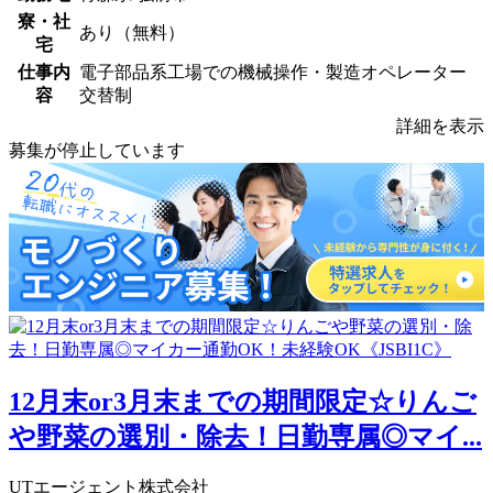
寮・社
あり（無料）
宅
仕事内
電子部品系工場での機械操作・製造オペレーター
容
交替制
詳細を表示
募集が停止しています
12月末or3月末までの期間限定☆りんご
や野菜の選別・除去！日勤専属◎マイ...
UTエージェント株式会社