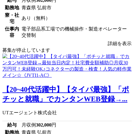
給与
月収例
302,000
円
勤務地
青森県 弘前市
寮・社
あり（無料）
宅
仕事内
電子部品系工場での機械操作・製造オペレーター
容
交替制
詳細を表示
募集が停止しています
【20~40代活躍中】【タイパ最強】「ポ
チッと就職」でカンタンWEB登録→...
UTエージェント株式会社
給与
月収例
302,000
円
勤務地
青森県 弘前市