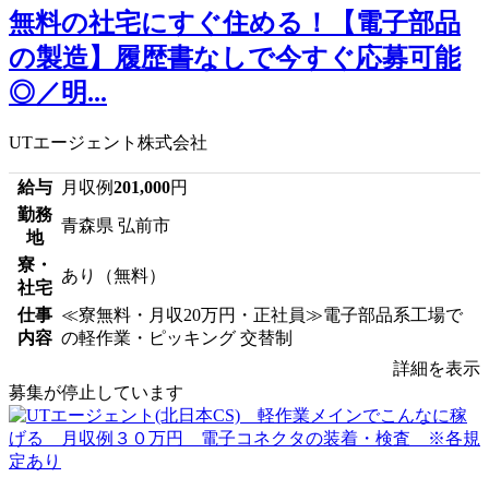
無料の社宅にすぐ住める！【電子部品
の製造】履歴書なしで今すぐ応募可能
◎／明...
UTエージェント株式会社
給与
月収例
201,000
円
勤務
青森県 弘前市
地
寮・
あり（無料）
社宅
仕事
≪寮無料・月収20万円・正社員≫電子部品系工場で
内容
の軽作業・ピッキング 交替制
詳細を表示
募集が停止しています