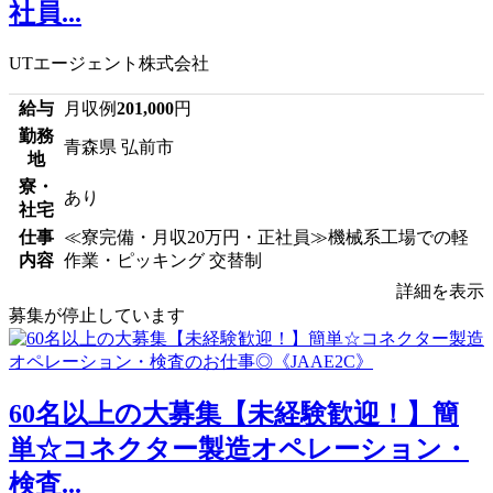
社員...
UTエージェント株式会社
給与
月収例
201,000
円
勤務
青森県 弘前市
地
寮・
あり
社宅
仕事
≪寮完備・月収20万円・正社員≫機械系工場での軽
内容
作業・ピッキング 交替制
詳細を表示
募集が停止しています
60名以上の大募集【未経験歓迎！】簡
単☆コネクター製造オペレーション・
検査...