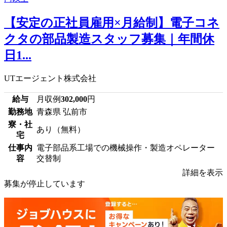
【安定の正社員雇用×月給制】電子コネ
クタの部品製造スタッフ募集｜年間休
日1...
UTエージェント株式会社
給与
月収例
302,000
円
勤務地
青森県 弘前市
寮・社
あり（無料）
宅
仕事内
電子部品系工場での機械操作・製造オペレーター
容
交替制
詳細を表示
募集が停止しています