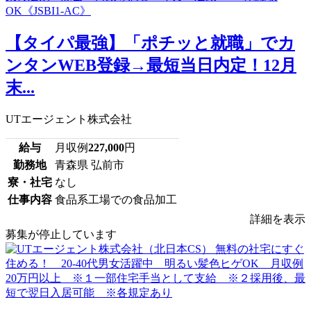
【タイパ最強】「ポチッと就職」でカ
ンタンWEB登録→最短当日内定！12月
末...
UTエージェント株式会社
給与
月収例
227,000
円
勤務地
青森県 弘前市
寮・社宅
なし
仕事内容
食品系工場での食品加工
詳細を表示
募集が停止しています