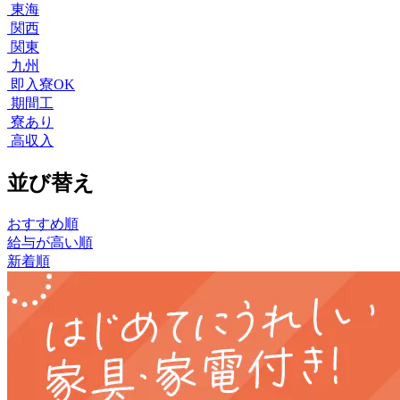
東海
関西
関東
九州
即入寮OK
期間工
寮あり
高収入
並び替え
おすすめ順
給与が高い順
新着順