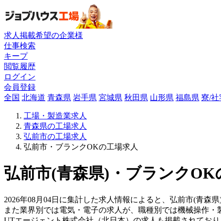
求人掲載希望の企業様
仕事検索
キープ
閲覧履歴
ログイン
会員登録
全国
北海道
青森県
岩手県
宮城県
秋田県
山形県
福島県
寮/
工場・製造業求人
青森県の工場求人
弘前市の工場求人
弘前市・ブランクOKの工場求人
弘前市(青森県)・ブランクOK
2026年08月04日に集計した求人情報によると、弘前市(青森県
また業界別では電気・電子の求人が、職種別では機械操作・
UTエージェント株式会社（北日本）の求人も掲載されてお