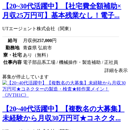
【20~30代活躍中】【社宅費全額補助×
月収25万円可】基本残業なし！電子...
UTエージェント株式会社（関東）
給与
月収例
257,000
円
勤務地
青森県 弘前市
寮・社宅
あり（無料）
仕事内容
電子部品系工場 / 機械操作・製造補助 / 正社員
詳細を表示
募集が停止しています
【20~40代活躍中】【複数名の大募集】
未経験から月収30万円可★コネクタ...