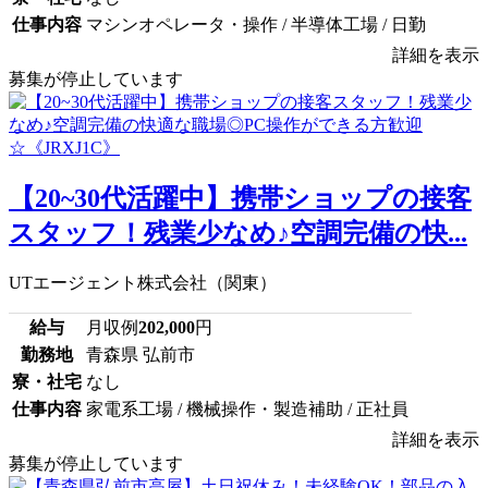
仕事内容
マシンオペレータ・操作 / 半導体工場 / 日勤
詳細を表示
募集が停止しています
【20~30代活躍中】携帯ショップの接客
スタッフ！残業少なめ♪空調完備の快...
UTエージェント株式会社（関東）
給与
月収例
202,000
円
勤務地
青森県 弘前市
寮・社宅
なし
仕事内容
家電系工場 / 機械操作・製造補助 / 正社員
詳細を表示
募集が停止しています