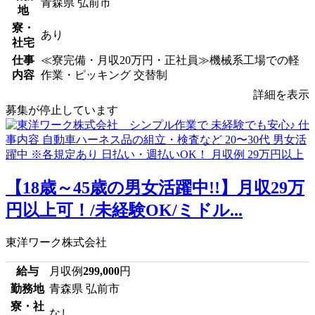
青森県 弘前市
地
寮・
あり
社宅
仕事
≪寮完備・月収20万円・正社員≫機械系工場での軽
内容
作業・ピッキング 交替制
詳細を表示
募集が停止しています
【18歳～45歳の男女活躍中!!】月収29万
円以上可！/未経験OK/ミドル...
東洋ワーク株式会社
給与
月収例
299,000
円
勤務地
青森県 弘前市
寮・社
なし