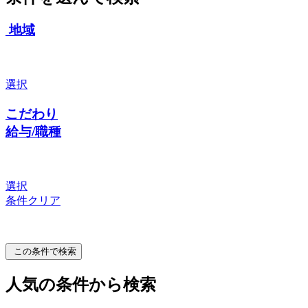
地域
選択
こだわり
給与/職種
選択
条件クリア
この条件で検索
人気の条件から検索