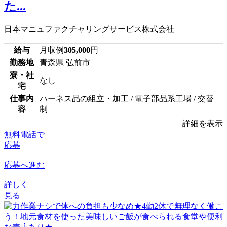
た...
日本マニュファクチャリングサービス株式会社
給与
月収例
305,000
円
勤務地
青森県 弘前市
寮・社
なし
宅
仕事内
ハーネス品の組立・加工 / 電子部品系工場 / 交替
容
制
詳細を表示
無料電話で
応募
応募へ進む
詳しく
見る