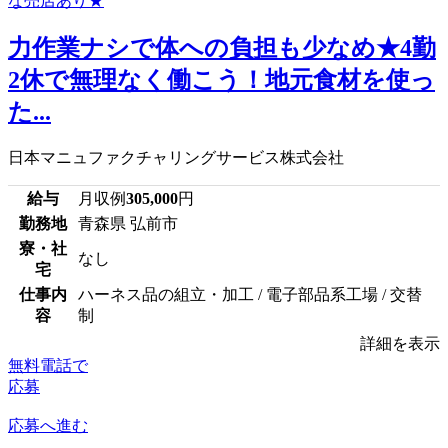
力作業ナシで体への負担も少なめ★4勤
2休で無理なく働こう！地元食材を使っ
た...
日本マニュファクチャリングサービス株式会社
給与
月収例
305,000
円
勤務地
青森県 弘前市
寮・社
なし
宅
仕事内
ハーネス品の組立・加工 / 電子部品系工場 / 交替
容
制
詳細を表示
無料電話で
応募
応募へ進む