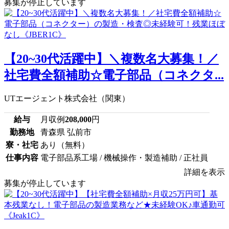
募集が停止しています
【20~30代活躍中】＼複数名大募集！／
社宅費全額補助☆電子部品（コネクタ...
UTエージェント株式会社（関東）
給与
月収例
208,000
円
勤務地
青森県 弘前市
寮・社宅
あり（無料）
仕事内容
電子部品系工場 / 機械操作・製造補助 / 正社員
詳細を表示
募集が停止しています