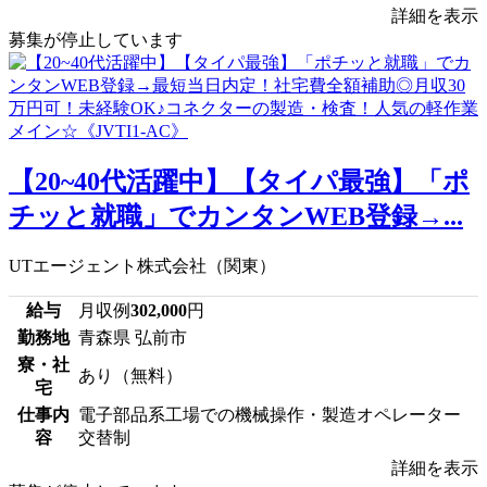
詳細を表示
募集が停止しています
【20~40代活躍中】【タイパ最強】「ポ
チッと就職」でカンタンWEB登録→...
UTエージェント株式会社（関東）
給与
月収例
302,000
円
勤務地
青森県 弘前市
寮・社
あり（無料）
宅
仕事内
電子部品系工場での機械操作・製造オペレーター
容
交替制
詳細を表示