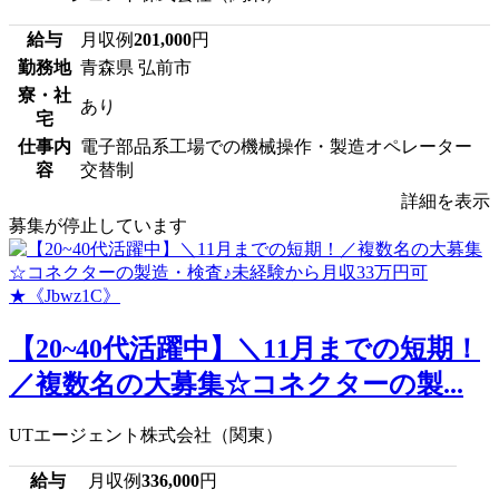
給与
月収例
201,000
円
勤務地
青森県 弘前市
寮・社
あり
宅
仕事内
電子部品系工場での機械操作・製造オペレーター
容
交替制
詳細を表示
募集が停止しています
【20~40代活躍中】＼11月までの短期！
／複数名の大募集☆コネクターの製...
UTエージェント株式会社（関東）
給与
月収例
336,000
円