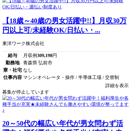
【18歳～40歳の男女活躍中!!】月収30万
円以上可/未経験OK/日払い・...
東洋ワーク株式会社
給与
月収例
309,198
円
勤務地
青森県 弘前市
寮・社宅
なし
仕事内容
マシンオペレータ・操作 / 半導体工場 / 交替制
詳細を表示
募集が停止しています
20～50代の幅広い年代が男女問わず活