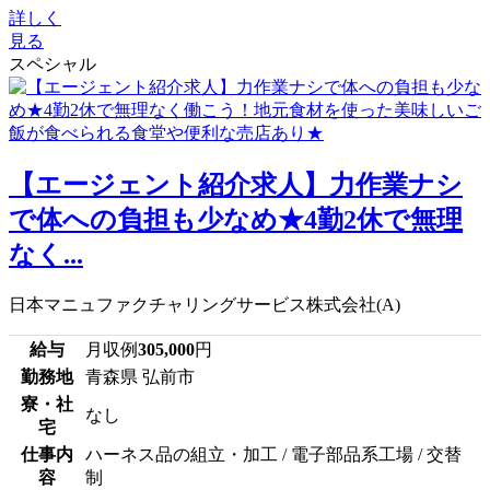
詳しく
見る
スペシャル
【エージェント紹介求人】力作業ナシ
で体への負担も少なめ★4勤2休で無理
なく...
日本マニュファクチャリングサービス株式会社(A)
給与
月収例
305,000
円
勤務地
青森県 弘前市
寮・社
なし
宅
仕事内
ハーネス品の組立・加工 / 電子部品系工場 / 交替
容
制