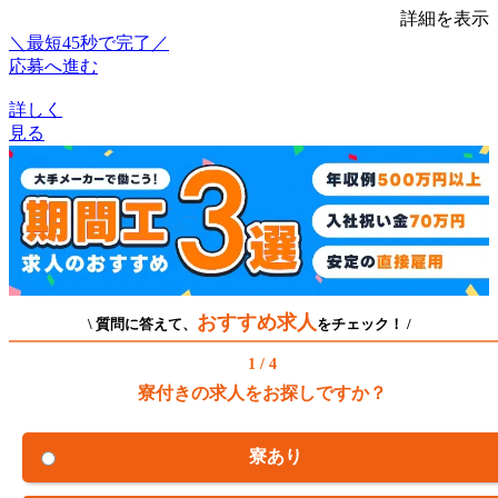
詳細を表示
＼最短45秒で完了／
応募へ進む
詳しく
見る
おすすめ求人
\ 質問に答えて、
をチェック！ /
1 / 4
寮付きの求人をお探しですか？
寮あり