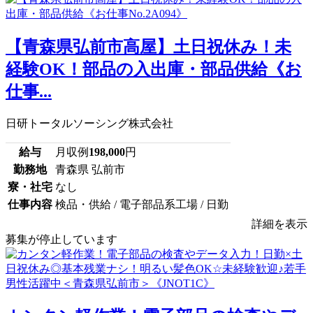
【青森県弘前市高屋】土日祝休み！未
経験OK！部品の入出庫・部品供給《お
仕事...
日研トータルソーシング株式会社
給与
月収例
198,000
円
勤務地
青森県 弘前市
寮・社宅
なし
仕事内容
検品・供給 / 電子部品系工場 / 日勤
詳細を表示
募集が停止しています