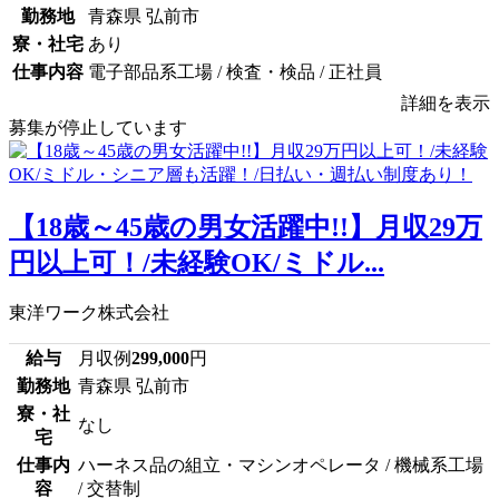
勤務地
青森県 弘前市
寮・社宅
あり
仕事内容
電子部品系工場 / 検査・検品 / 正社員
詳細を表示
募集が停止しています
【18歳～45歳の男女活躍中!!】月収29万
円以上可！/未経験OK/ミドル...
東洋ワーク株式会社
給与
月収例
299,000
円
勤務地
青森県 弘前市
寮・社
なし
宅
仕事内
ハーネス品の組立・マシンオペレータ / 機械系工場
容
/ 交替制