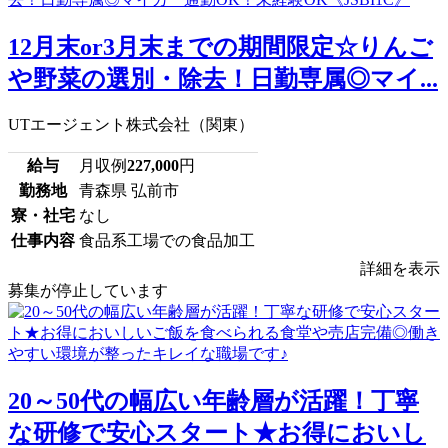
12月末or3月末までの期間限定☆りんご
や野菜の選別・除去！日勤専属◎マイ...
UTエージェント株式会社（関東）
給与
月収例
227,000
円
勤務地
青森県 弘前市
寮・社宅
なし
仕事内容
食品系工場での食品加工
詳細を表示
募集が停止しています
20～50代の幅広い年齢層が活躍！丁寧
な研修で安心スタート★お得においし