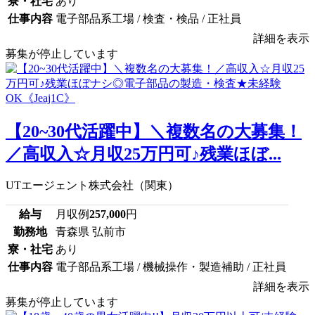
寮・社宅
あり
仕事内容
電子部品系工場 / 検査・検品 / 正社員
詳細を表示
募集が停止しています
【20~30代活躍中】＼複数名の大募集！
／高収入☆月収25万円可♪残業ほぼ...
UTエージェント株式会社（関東）
給与
月収例
257,000
円
勤務地
青森県 弘前市
寮・社宅
あり
仕事内容
電子部品系工場 / 機械操作・製造補助 / 正社員
詳細を表示
募集が停止しています