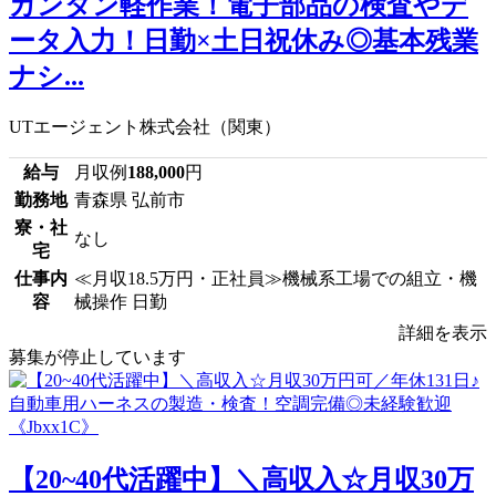
カンタン軽作業！電子部品の検査やデ
ータ入力！日勤×土日祝休み◎基本残業
ナシ...
UTエージェント株式会社（関東）
給与
月収例
188,000
円
勤務地
青森県 弘前市
寮・社
なし
宅
仕事内
≪月収18.5万円・正社員≫機械系工場での組立・機
容
械操作 日勤
詳細を表示
募集が停止しています
【20~40代活躍中】＼高収入☆月収30万