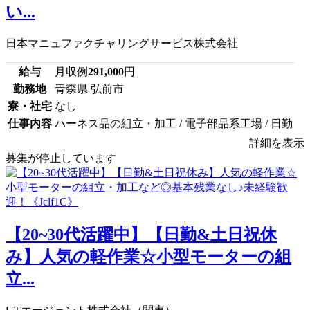
い...
日本マニュファクチャリングサービス株式会社
給与
月収例
291,000
円
勤務地
青森県 弘前市
寮・社宅
なし
仕事内容
ハーネス品の組立・加工 / 電子部品系工場 / 日勤
詳細を表示
募集が停止しています
【20~30代活躍中】【日勤&土日祝休
み】人気の軽作業☆小型モーターの組
立...