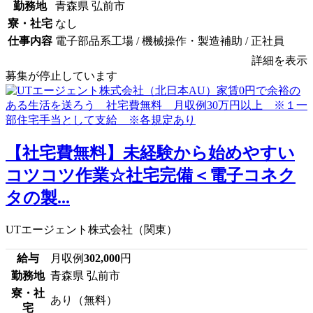
勤務地
青森県 弘前市
寮・社宅
なし
仕事内容
電子部品系工場 / 機械操作・製造補助 / 正社員
詳細を表示
募集が停止しています
【社宅費無料】未経験から始めやすい
コツコツ作業☆社宅完備＜電子コネク
タの製...
UTエージェント株式会社（関東）
給与
月収例
302,000
円
勤務地
青森県 弘前市
寮・社
あり（無料）
宅