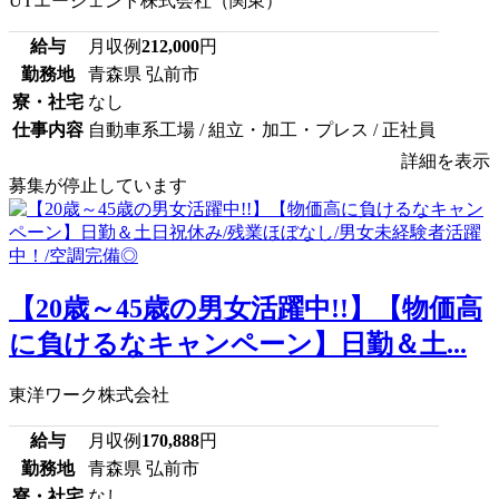
UTエージェント株式会社（関東）
給与
月収例
212,000
円
勤務地
青森県 弘前市
寮・社宅
なし
仕事内容
自動車系工場 / 組立・加工・プレス / 正社員
詳細を表示
募集が停止しています
【20歳～45歳の男女活躍中!!】【物価高
に負けるなキャンペーン】日勤＆土...
東洋ワーク株式会社
給与
月収例
170,888
円
勤務地
青森県 弘前市
寮・社宅
なし