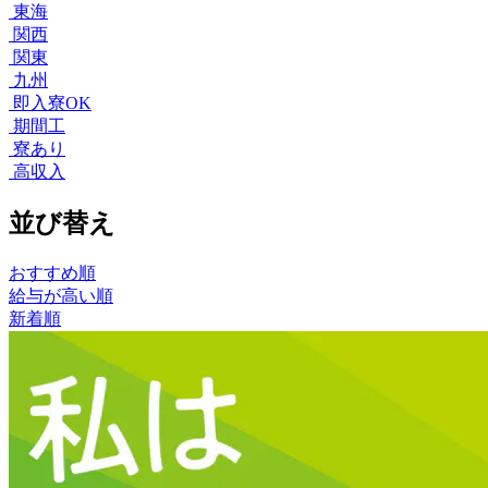
東海
関西
関東
九州
即入寮OK
期間工
寮あり
高収入
並び替え
おすすめ順
給与が高い順
新着順