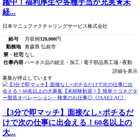
躍中！福利厚生や各種手当が充実★未
経...
日本マニュファクチャリングサービス株式会社
給与
月収例
320,000
円
勤務地
青森県 弘前市
寮・社宅
なし
仕事内容
ハーネス品の組立・加工 / 電子部品系工場 / 夜勤
詳細を表示
募集が停止しています
【3分で即マッチ】面接なし×ポチるだ
けで次の仕事に出会える！60名以上の
大...