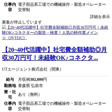
仕事内
電子部品系工場での機械操作・製造オペレーター
容
交替制
詳細を表示
募集が停止しています
【20~40代活躍中】社宅費全額補助◎月
収30万円可！未経験OK♪コネクタ...
UTエージェント株式会社（関東）
給与
月収例
302,000
円
勤務地
青森県 弘前市
寮・社
あり（無料）
宅
仕事内
電子部品系工場での機械操作・製造オペレーター
容
交替制