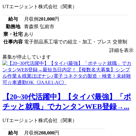
UTエージェント株式会社（関東）
給与
月収例
201,000
円
勤務地
青森県 弘前市
寮・社宅
あり
仕事内容
電子部品系工場での組立・加工・プレス 交替制
詳細を表示
募集が停止しています
【20~30代活躍中】【タイパ最強】「ポ
チッと就職」でカンタンWEB登録→...
UTエージェント株式会社（関東）
給与
月収例
208,000
円