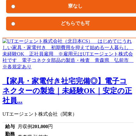
寮なし
どちらでも可
【家具・家電付き社宅完備◎】電子コ
ネクターの製造｜未経験OK｜安定の正
社員...
UTエージェント株式会社（関東）
給与
月収例
201,000
円
勤務