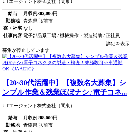
UTエージェント株式会社（関東）
給与
月収例
302,000
円
勤務地
青森県 弘前市
寮・社宅
なし
仕事内容
電子部品系工場 / 機械操作・製造補助 / 正社員
詳細を表示
募集が停止しています
【20~30代活躍中】【複数名大募集】シ
ンプル作業＆残業ほぼナシ♪電子コネ...
UTエージェント株式会社（関東）
給与
月収例
208,000
円
勤務地
青森県 弘前市