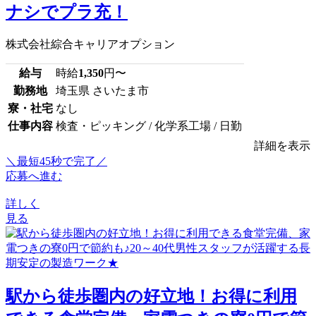
ナシでプラ充！
株式会社綜合キャリアオプション
給与
時給
1,350
円〜
勤務地
埼玉県 さいたま市
寮・社宅
なし
仕事内容
検査・ピッキング / 化学系工場 / 日勤
詳細を表示
＼最短45秒で完了／
応募へ進む
詳しく
見る
駅から徒歩圏内の好立地！お得に利用