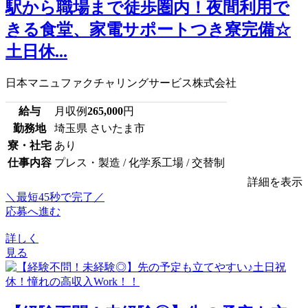
駅から職場まで徒歩圏内！夜間利用で
きる食堂、家電サポートつき寮完備☆
土日休...
日本マニュファクチャリングサービス株式会社
給与
月収例
265,000
円
勤務地
埼玉県 さいたま市
寮・社宅
あり
仕事内容
プレス・製造 / 化学系工場 / 交替制
詳細を表示
＼最短45秒で完了／
応募へ進む
詳しく
見る