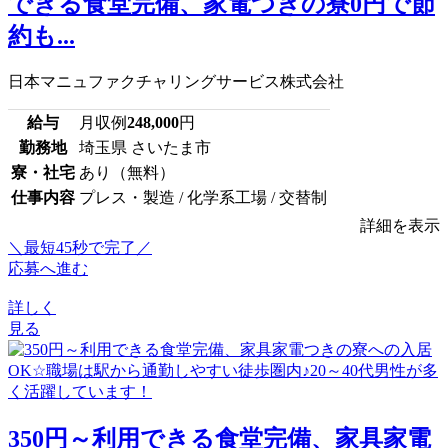
できる食堂完備、家電つきの寮0円で節
約も...
日本マニュファクチャリングサービス株式会社
給与
月収例
248,000
円
勤務地
埼玉県 さいたま市
寮・社宅
あり（無料）
仕事内容
プレス・製造 / 化学系工場 / 交替制
詳細を表示
＼最短45秒で完了／
応募へ進む
詳しく
見る
350円～利用できる食堂完備、家具家電