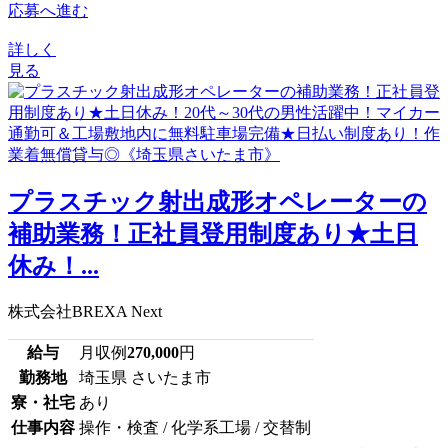
応募へ進む
詳しく
見る
プラスチック射出成形オペレーターの
補助業務！正社員登用制度あり★土日
休み！...
株式会社BREXA Next
給与
月収例
270,000
円
勤務地
埼玉県 さいたま市
寮・社宅
あり
仕事内容
操作・検査 / 化学系工場 / 交替制