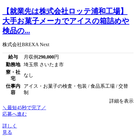
【就業先は株式会社ロッテ浦和工場】
大手お菓子メーカでアイスの箱詰めや
検品の...
株式会社BREXA Next
給与
月収例
290,000
円
勤務地
埼玉県 さいたま市
寮・社
なし
宅
仕事内
アイス・お菓子の検査・包装 / 食品系工場 / 交替
容
制
詳細を表示
＼最短45秒で完了／
応募へ進む
詳しく
見る