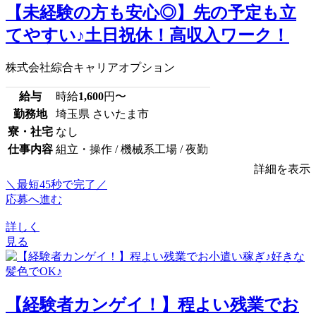
【未経験の方も安心◎】先の予定も立
てやすい♪土日祝休！高収入ワーク！
株式会社綜合キャリアオプション
給与
時給
1,600
円〜
勤務地
埼玉県 さいたま市
寮・社宅
なし
仕事内容
組立・操作 / 機械系工場 / 夜勤
詳細を表示
＼最短45秒で完了／
応募へ進む
詳しく
見る
【経験者カンゲイ！】程よい残業でお