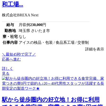
和工場...
株式会社BREXA Next
給与
月収例
230,000
円
勤務地
埼玉県 さいたま市
寮・社宅
なし
仕事内容
アイスの検品・包装 / 食品系工場 / 交替制
詳細を表示
＼最短45秒で完了／
応募へ進む
詳しく
見る
駅から徒歩圏内の好立地！お得に利用