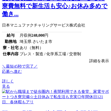
寮費無料で新生活も安心♪お休み多めで
働き...
日本マニュファクチャリングサービス株式会社
給与
月収例
248,000
円
勤務地
埼玉県 さいたま市
寮・社宅
あり（無料）
仕事内容
プレス・製造 / 化学系工場 / 交替制
詳細を表示
＼最短45秒で完了／
応募へ進む
詳しく
見る