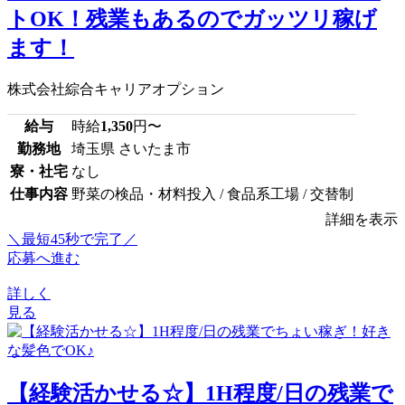
トOK！残業もあるのでガッツリ稼げ
ます！
株式会社綜合キャリアオプション
給与
時給
1,350
円〜
勤務地
埼玉県 さいたま市
寮・社宅
なし
仕事内容
野菜の検品・材料投入 / 食品系工場 / 交替制
詳細を表示
＼最短45秒で完了／
応募へ進む
詳しく
見る
【経験活かせる☆】1H程度/日の残業で