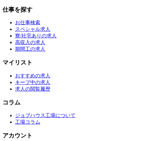
仕事を探す
お仕事検索
スペシャル求人
寮/社宅ありの求人
高収入の求人
期間工の求人
マイリスト
おすすめの求人
キープ中の求人
求人の閲覧履歴
コラム
ジョブハウス工場について
工場コラム
アカウント