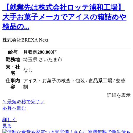
【就業先は株式会社ロッテ浦和工場】
大手お菓子メーカでアイスの箱詰めや
検品の...
株式会社BREXA Next
給与
月収例
290,000
円
勤務地
埼玉県 さいたま市
寮・社
なし
宅
仕事内
アイス・お菓子の検査・包装 / 食品系工場 / 交替
容
制
詳細を表示
＼最短45秒で完了／
応募へ進む
詳しく
見る