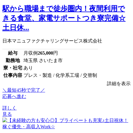
駅から職場まで徒歩圏内！夜間利用で
きる食堂、家電サポートつき寮完備☆
土日休...
日本マニュファクチャリングサービス株式会社
給与
月収例
265,000
円
勤務地
埼玉県 さいたま市
寮・社宅
あり
仕事内容
プレス・製造 / 化学系工場 / 交替制
詳細を表示
＼最短45秒で完了／
応募へ進む
詳しく
見る