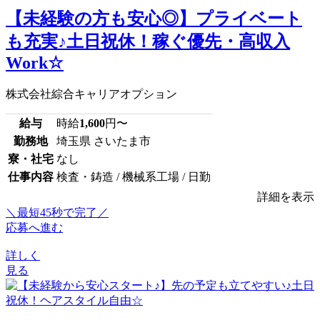
【未経験の方も安心◎】プライベート
も充実♪土日祝休！稼ぐ優先・高収入
Work☆
株式会社綜合キャリアオプション
給与
時給
1,600
円〜
勤務地
埼玉県 さいたま市
寮・社宅
なし
仕事内容
検査・鋳造 / 機械系工場 / 日勤
詳細を表示
＼最短45秒で完了／
応募へ進む
詳しく
見る