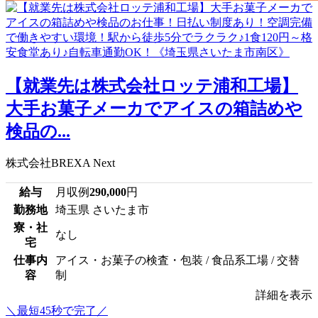
【就業先は株式会社ロッテ浦和工場】
大手お菓子メーカでアイスの箱詰めや
検品の...
株式会社BREXA Next
給与
月収例
290,000
円
勤務地
埼玉県 さいたま市
寮・社
なし
宅
仕事内
アイス・お菓子の検査・包装 / 食品系工場 / 交替
容
制
詳細を表示
＼最短45秒で完了／