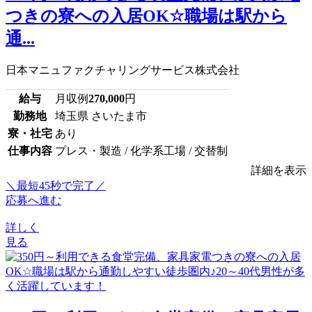
つきの寮への入居OK☆職場は駅から
通...
日本マニュファクチャリングサービス株式会社
給与
月収例
270,000
円
勤務地
埼玉県 さいたま市
寮・社宅
あり
仕事内容
プレス・製造 / 化学系工場 / 交替制
詳細を表示
＼最短45秒で完了／
応募へ進む
詳しく
見る