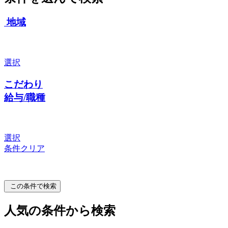
地域
選択
こだわり
給与/職種
選択
条件クリア
この条件で検索
人気の条件から検索