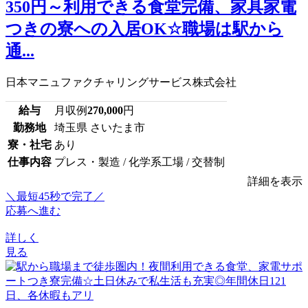
350円～利用できる食堂完備、家具家電
つきの寮への入居OK☆職場は駅から
通...
日本マニュファクチャリングサービス株式会社
給与
月収例
270,000
円
勤務地
埼玉県 さいたま市
寮・社宅
あり
仕事内容
プレス・製造 / 化学系工場 / 交替制
詳細を表示
＼最短45秒で完了／
応募へ進む
詳しく
見る