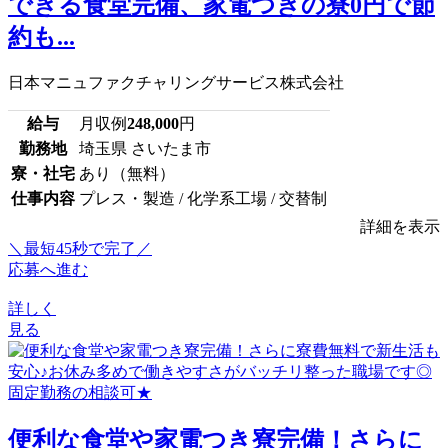
できる食堂完備、家電つきの寮0円で節
約も...
日本マニュファクチャリングサービス株式会社
給与
月収例
248,000
円
勤務地
埼玉県 さいたま市
寮・社宅
あり（無料）
仕事内容
プレス・製造 / 化学系工場 / 交替制
詳細を表示
＼最短45秒で完了／
応募へ進む
詳しく
見る
便利な食堂や家電つき寮完備！さらに