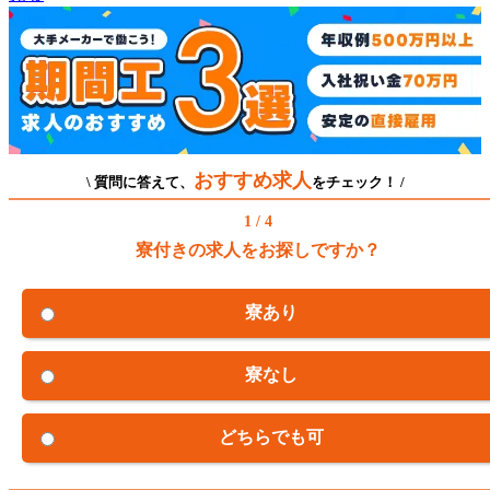
おすすめ求人
\ 質問に答えて、
をチェック！ /
1 / 4
寮付きの求人をお探しですか？
寮あり
寮なし
どちらでも可