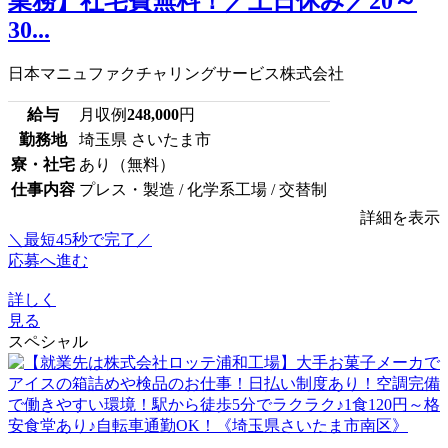
業務】社宅費無料！／土日休み／20～
30...
日本マニュファクチャリングサービス株式会社
給与
月収例
248,000
円
勤務地
埼玉県 さいたま市
寮・社宅
あり（無料）
仕事内容
プレス・製造 / 化学系工場 / 交替制
詳細を表示
＼最短45秒で完了／
応募へ進む
詳しく
見る
スペシャル