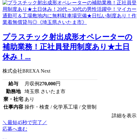
プラスチック射出成形オペレーターの
補助業務！正社員登用制度あり★土日
休み！...
株式会社BREXA Next
給与
月収例
270,000
円
勤務地
埼玉県 さいたま市
寮・社宅
あり
仕事内容
操作・検査 / 化学系工場 / 交替制
詳細を表示
＼最短45秒で完了／
応募へ進む