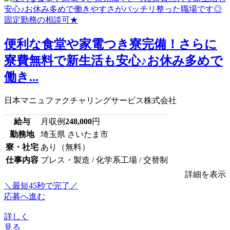
便利な食堂や家電つき寮完備！さらに
寮費無料で新生活も安心♪お休み多めで
働き...
日本マニュファクチャリングサービス株式会社
給与
月収例
248,000
円
勤務地
埼玉県 さいたま市
寮・社宅
あり（無料）
仕事内容
プレス・製造 / 化学系工場 / 交替制
詳細を表示
＼最短45秒で完了／
応募へ進む
詳しく
見る