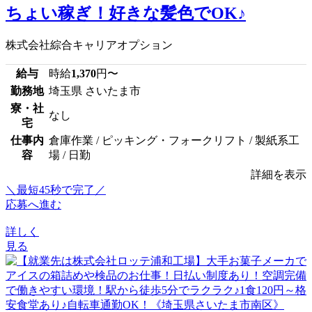
ちょい稼ぎ！好きな髪色でOK♪
株式会社綜合キャリアオプション
給与
時給
1,370
円〜
勤務地
埼玉県 さいたま市
寮・社
なし
宅
仕事内
倉庫作業 / ピッキング・フォークリフト / 製紙系工
容
場 / 日勤
詳細を表示
＼最短45秒で完了／
応募へ進む
詳しく
見る