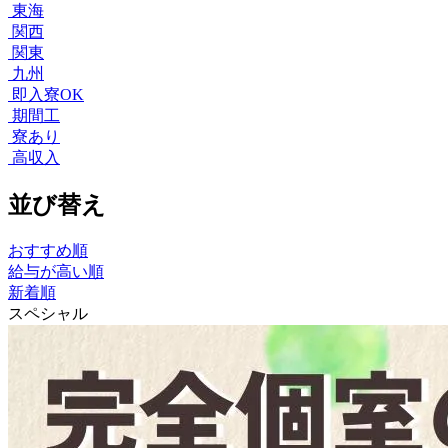
東海
関西
関東
九州
即入寮OK
期間工
寮あり
高収入
並び替え
おすすめ順
給与が高い順
新着順
スペシャル