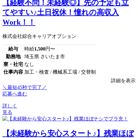
【経験不問！未経験◎】先の予定も立
てやすい♪土日祝休！憧れの高収入
Work！！
株式会社綜合キャリアオプション
給与
時給
1,500
円〜
勤務地
埼玉県 さいたま市
寮・社宅
なし
仕事内容
加工・検査 / 機械系工場 / 交替制
詳細を表示
＼最短45秒で完了／
応募へ進む
詳しく
見る
【未経験から安心スタート♪】残業ほぼ