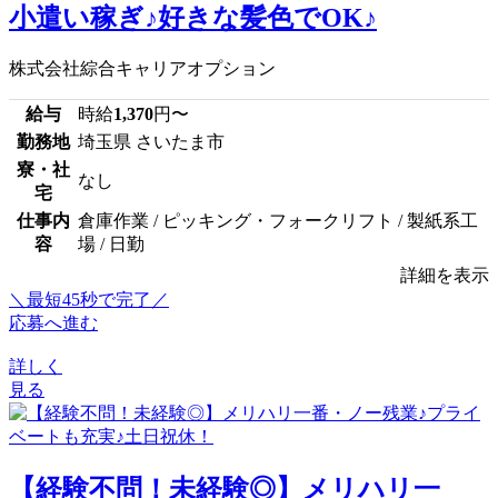
小遣い稼ぎ♪好きな髪色でOK♪
株式会社綜合キャリアオプション
給与
時給
1,370
円〜
勤務地
埼玉県 さいたま市
寮・社
なし
宅
仕事内
倉庫作業 / ピッキング・フォークリフト / 製紙系工
容
場 / 日勤
詳細を表示
＼最短45秒で完了／
応募へ進む
詳しく
見る
【経験不問！未経験◎】メリハリ一