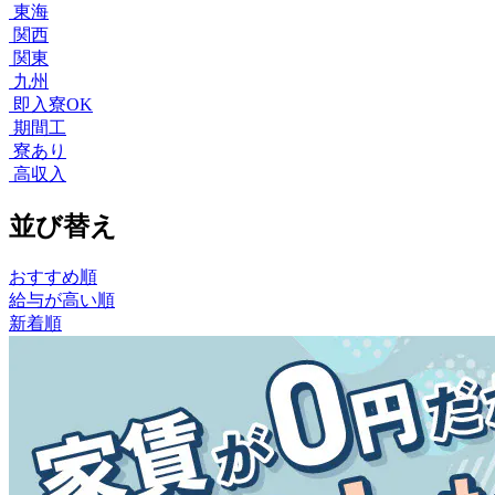
東海
関西
関東
九州
即入寮OK
期間工
寮あり
高収入
並び替え
おすすめ順
給与が高い順
新着順