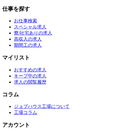
仕事を探す
お仕事検索
スペシャル求人
寮/社宅ありの求人
高収入の求人
期間工の求人
マイリスト
おすすめの求人
キープ中の求人
求人の閲覧履歴
コラム
ジョブハウス工場について
工場コラム
アカウント