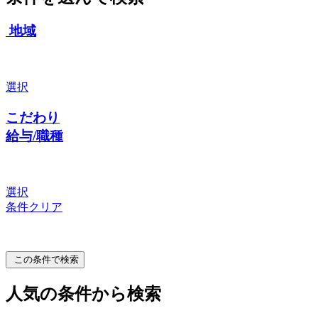
地域
選択
こだわり
給与/職種
選択
条件クリア
この条件で検索
人気の条件から検索