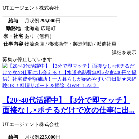
UTエージェント株式会社
給与
月収例
295,000
円
勤務地
北海道 広尾町
寮・社宅
あり（無料）
仕事内容
物流倉庫 / 機械操作・製造補助 / 派遣社員
詳細を表示
募集が停止しています
【20~40代活躍中】【3分で即マッチ】
面接なし×ポチるだけで次の仕事に出...
UTエージェント株式会社
給与
月収例
225,000
円