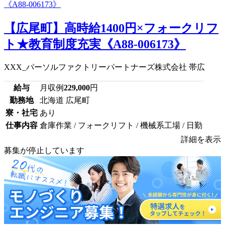
【広尾町】高時給1400円×フォークリフ
ト★教育制度充実《A88-006173》
XXX_パーソルファクトリーパートナーズ株式会社 帯広
給与
月収例
229,000
円
勤務地
北海道 広尾町
寮・社宅
あり
仕事内容
倉庫作業 / フォークリフト / 機械系工場 / 日勤
詳細を表示
募集が停止しています