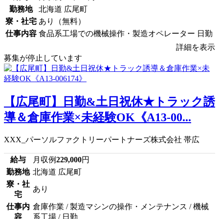
勤務地
北海道 広尾町
寮・社宅
あり（無料）
仕事内容
食品系工場での機械操作・製造オペレーター 日勤
詳細を表示
募集が停止しています
【広尾町】日勤&土日祝休★トラック誘
導＆倉庫作業×未経験OK《A13-00...
XXX_パーソルファクトリーパートナーズ株式会社 帯広
給与
月収例
229,000
円
勤務地
北海道 広尾町
寮・社
あり
宅
仕事内
倉庫作業 / 製造マシンの操作・メンテナンス / 機械
容
系工場 / 日勤