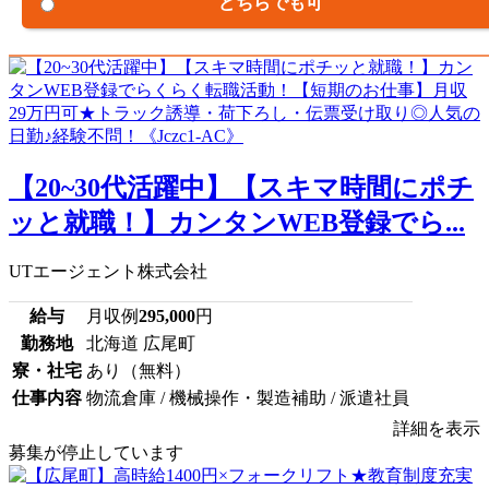
どちらでも可
【20~30代活躍中】【スキマ時間にポチ
ッと就職！】カンタンWEB登録でら...
UTエージェント株式会社
給与
月収例
295,000
円
勤務地
北海道 広尾町
寮・社宅
あり（無料）
仕事内容
物流倉庫 / 機械操作・製造補助 / 派遣社員
詳細を表示
募集が停止しています