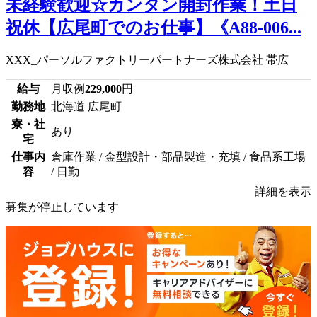
未経験歓迎☆カンタン開封作業！土日
祝休【広尾町でのお仕事】《A88-006...
XXX_パーソルファクトリーパートナーズ株式会社 帯広
給与
月収例
229,000
円
勤務地
北海道 広尾町
寮・社
あり
宅
仕事内
倉庫作業 / 金型設計・部品製造・充填 / 食品系工場
容
/ 日勤
詳細を表示
募集が停止しています