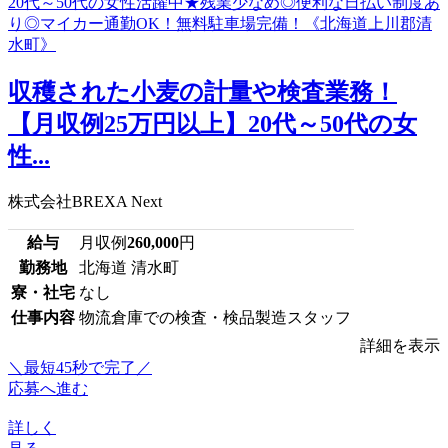
収穫された小麦の計量や検査業務！
【月収例25万円以上】20代～50代の女
性...
株式会社BREXA Next
給与
月収例
260,000
円
勤務地
北海道 清水町
寮・社宅
なし
仕事内容
物流倉庫での検査・検品製造スタッフ
詳細を表示
＼最短45秒で完了／
応募へ進む
詳しく