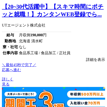
【20~30代活躍中】【スキマ時間にポチ
ッと就職！】カンタンWEB登録でら...
UTエージェント株式会社
給与
月収例
190,000
円
勤務地
北海道 清水町
寮・社宅
なし
仕事内容
食品系工場 / 食品加工 / 正社員
詳細を表示
＼最短45秒で完了／
応募へ進む
詳しく
見る