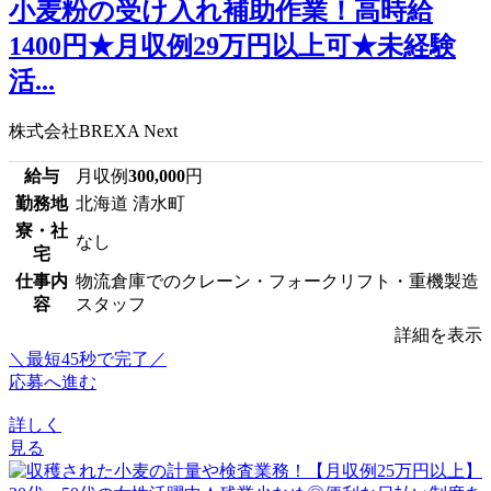
小麦粉の受け入れ補助作業！高時給
1400円★月収例29万円以上可★未経験
活...
株式会社BREXA Next
給与
月収例
300,000
円
勤務地
北海道 清水町
寮・社
なし
宅
仕事内
物流倉庫でのクレーン・フォークリフト・重機製造
容
スタッフ
詳細を表示
＼最短45秒で完了／
応募へ進む
詳しく
見る