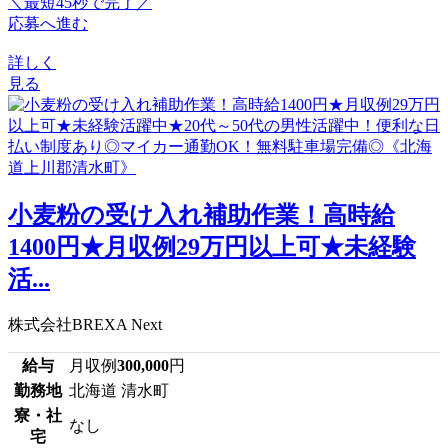
＼最短45秒で完了／
応募へ進む
詳しく
見る
小麦粉の受け入れ補助作業！高時給
1400円★月収例29万円以上可★未経験
活...
株式会社BREXA Next
給与
月収例
300,000
円
勤務地
北海道 清水町
寮・社
なし
宅