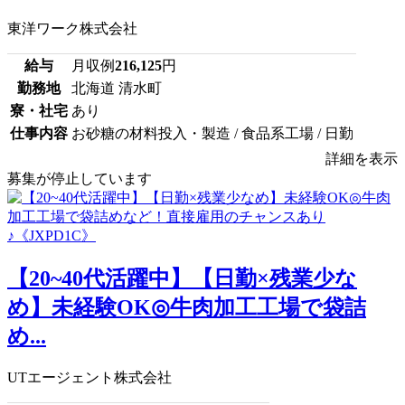
東洋ワーク株式会社
給与
月収例
216,125
円
勤務地
北海道 清水町
寮・社宅
あり
仕事内容
お砂糖の材料投入・製造 / 食品系工場 / 日勤
詳細を表示
募集が停止しています
【20~40代活躍中】【日勤×残業少な
め】未経験OK◎牛肉加工工場で袋詰
め...
UTエージェント株式会社