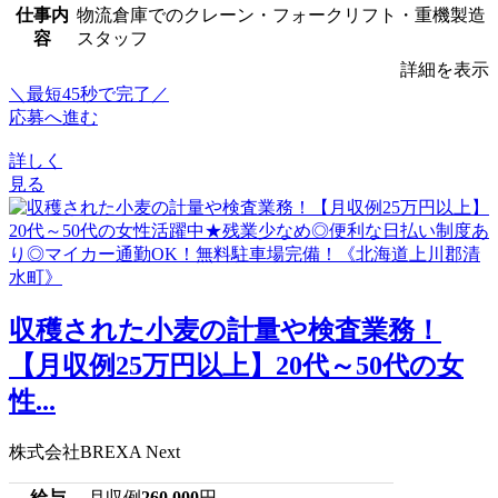
仕事内
物流倉庫でのクレーン・フォークリフト・重機製造
容
スタッフ
詳細を表示
＼最短45秒で完了／
応募へ進む
詳しく
見る
収穫された小麦の計量や検査業務！
【月収例25万円以上】20代～50代の女
性...
株式会社BREXA Next
給与
月収例
260,000
円