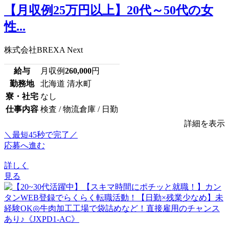
【月収例25万円以上】20代～50代の女
性...
株式会社BREXA Next
給与
月収例
260,000
円
勤務地
北海道 清水町
寮・社宅
なし
仕事内容
検査 / 物流倉庫 / 日勤
詳細を表示
＼最短45秒で完了／
応募へ進む
詳しく
見る