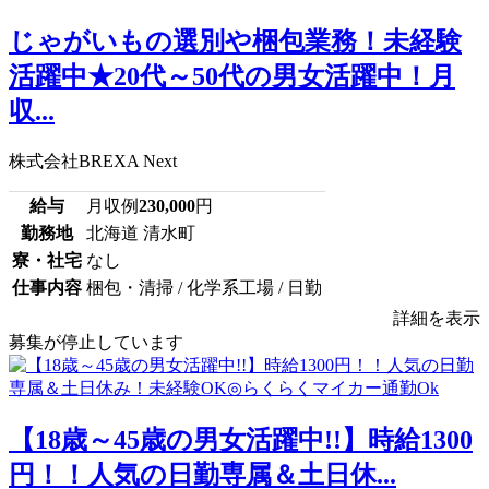
じゃがいもの選別や梱包業務！未経験
活躍中★20代～50代の男女活躍中！月
収...
株式会社BREXA Next
給与
月収例
230,000
円
勤務地
北海道 清水町
寮・社宅
なし
仕事内容
梱包・清掃 / 化学系工場 / 日勤
詳細を表示
募集が停止しています
【18歳～45歳の男女活躍中!!】時給1300
円！！人気の日勤専属＆土日休...