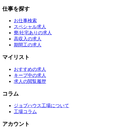
仕事を探す
お仕事検索
スペシャル求人
寮/社宅ありの求人
高収入の求人
期間工の求人
マイリスト
おすすめの求人
キープ中の求人
求人の閲覧履歴
コラム
ジョブハウス工場について
工場コラム
アカウント