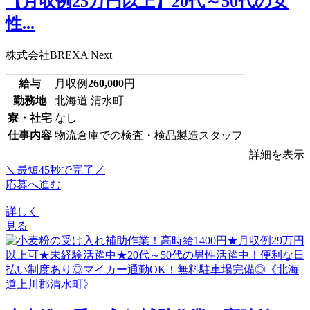
【月収例25万円以上】20代～50代の女
性...
株式会社BREXA Next
給与
月収例
260,000
円
勤務地
北海道 清水町
寮・社宅
なし
仕事内容
物流倉庫での検査・検品製造スタッフ
詳細を表示
＼最短45秒で完了／
応募へ進む
詳しく
見る