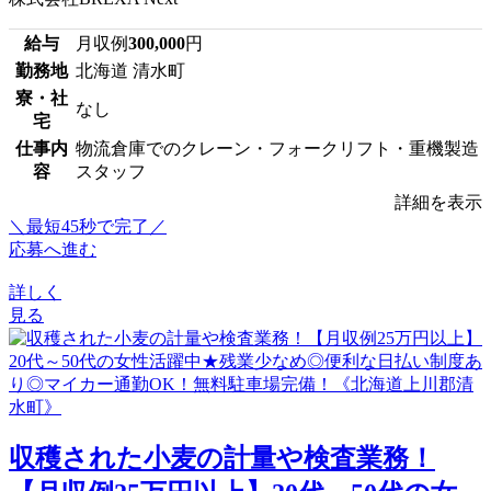
給与
月収例
300,000
円
勤務地
北海道 清水町
寮・社
なし
宅
仕事内
物流倉庫でのクレーン・フォークリフト・重機製造
容
スタッフ
詳細を表示
＼最短45秒で完了／
応募へ進む
詳しく
見る
収穫された小麦の計量や検査業務！