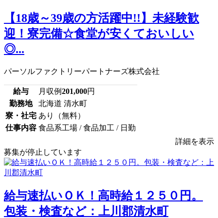
【18歳～39歳の方活躍中!!】未経験歓
迎！寮完備☆食堂が安くておいしい
◎...
パーソルファクトリーパートナーズ株式会社
給与
月収例
201,000
円
勤務地
北海道 清水町
寮・社宅
あり（無料）
仕事内容
食品系工場 / 食品加工 / 日勤
詳細を表示
募集が停止しています
給与速払いＯＫ！高時給１２５０円。
包装・検査など：上川郡清水町