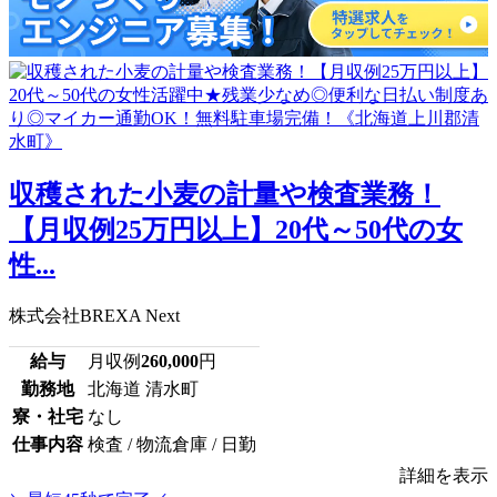
収穫された小麦の計量や検査業務！
【月収例25万円以上】20代～50代の女
性...
株式会社BREXA Next
給与
月収例
260,000
円
勤務地
北海道 清水町
寮・社宅
なし
仕事内容
検査 / 物流倉庫 / 日勤
詳細を表示