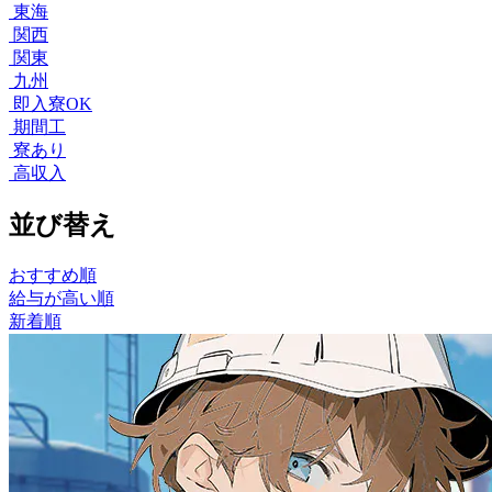
東海
関西
関東
九州
即入寮OK
期間工
寮あり
高収入
並び替え
おすすめ順
給与が高い順
新着順