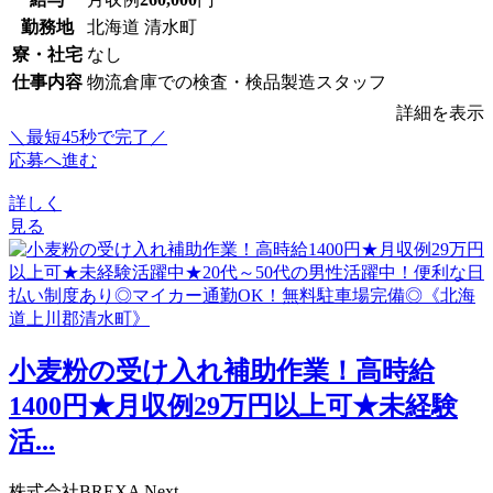
勤務地
北海道 清水町
寮・社宅
なし
仕事内容
物流倉庫での検査・検品製造スタッフ
詳細を表示
＼最短45秒で完了／
応募へ進む
詳しく
見る
小麦粉の受け入れ補助作業！高時給
1400円★月収例29万円以上可★未経験
活...
株式会社BREXA Next