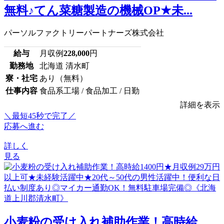
無料♪てん菜糖製造の機械OP★未...
パーソルファクトリーパートナーズ株式会社
給与
月収例
228,000
円
勤務地
北海道 清水町
寮・社宅
あり（無料）
仕事内容
食品系工場 / 食品加工 / 日勤
詳細を表示
＼最短45秒で完了／
応募へ進む
詳しく
見る
小麦粉の受け入れ補助作業！高時給