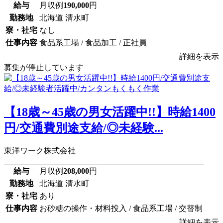
給与
月収例
190,000
円
勤務地
北海道 清水町
寮・社宅
なし
仕事内容
食品系工場 / 食品加工 / 正社員
詳細を表示
募集が停止しています
【18歳～45歳の男女活躍中!!】時給1400
円/交通費別途支給/◎未経験...
東洋ワーク株式会社
給与
月収例
208,000
円
勤務地
北海道 清水町
寮・社宅
あり
仕事内容
お砂糖の操作・材料投入 / 食品系工場 / 交替制
詳細を表示