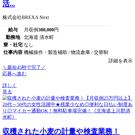
活...
株式会社BREXA Next
給与
月収例
300,000
円
勤務地
北海道 清水町
寮・社宅
なし
仕事内容
機械操作・製造補助 / 物流倉庫 / 交替制
詳細を表示
＼最短45秒で完了／
応募へ進む
詳しく
見る
収穫された小麦の計量や検査業務！