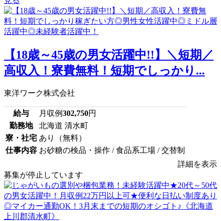
見る
【18歳～45歳の男女活躍中!!】＼短期／
高収入！寮費無料！短期でしっかり...
東洋ワーク株式会社
給与
月収例
302,750
円
勤務地
北海道 清水町
寮・社宅
あり（無料）
仕事内容
お砂糖の検品・操作 / 食品系工場 / 交替制
詳細を表示
募集が停止しています