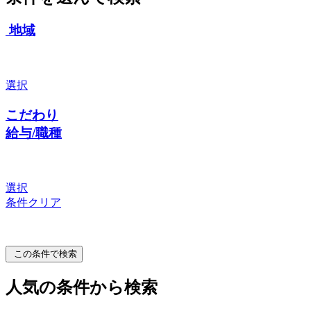
地域
選択
こだわり
給与/職種
選択
条件クリア
この条件で検索
人気の条件から検索