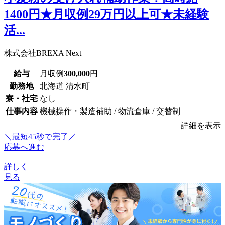
1400円★月収例29万円以上可★未経験
活...
株式会社BREXA Next
給与
月収例
300,000
円
勤務地
北海道 清水町
寮・社宅
なし
仕事内容
機械操作・製造補助 / 物流倉庫 / 交替制
詳細を表示
＼最短45秒で完了／
応募へ進む
詳しく
見る