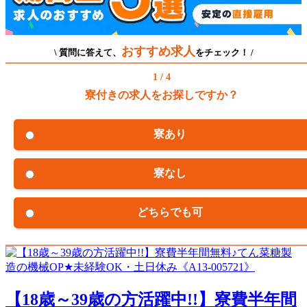
おすすめ求人
\ 質問に答えて、
をチェック！ /
1 / 4
寮付きの求人をお探しですか？
寮あり
寮なし
どちらでも可
【18歳～39歳の方活躍中!!】寮費半年間