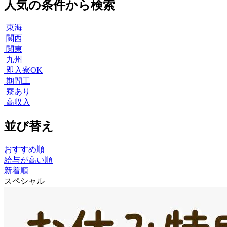
人気の条件から検索
東海
関西
関東
九州
即入寮OK
期間工
寮あり
高収入
並び替え
おすすめ順
給与が高い順
新着順
スペシャル