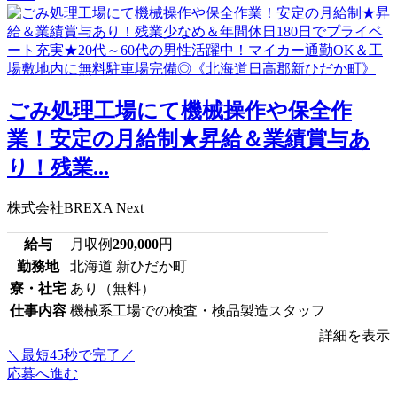
ごみ処理工場にて機械操作や保全作
業！安定の月給制★昇給＆業績賞与あ
り！残業...
株式会社BREXA Next
給与
月収例
290,000
円
勤務地
北海道 新ひだか町
寮・社宅
あり（無料）
仕事内容
機械系工場での検査・検品製造スタッフ
詳細を表示
＼最短45秒で完了／
応募へ進む