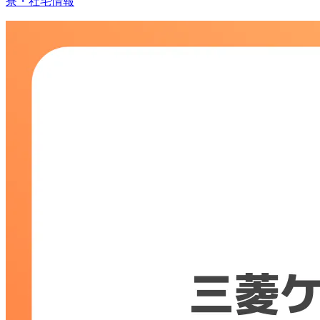
寮・社宅情報