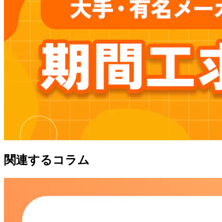
関連するコラム