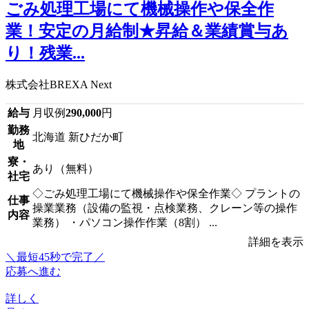
ごみ処理工場にて機械操作や保全作
業！安定の月給制★昇給＆業績賞与あ
り！残業...
株式会社BREXA Next
給与
月収例
290,000
円
勤務
北海道 新ひだか町
地
寮・
あり（無料）
社宅
◇ごみ処理工場にて機械操作や保全作業◇ プラントの
仕事
操業業務（設備の監視・点検業務、クレーン等の操作
内容
業務） ・パソコン操作作業（8割） ...
詳細を表示
＼最短45秒で完了／
応募へ進む
詳しく