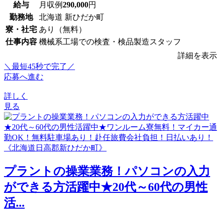
給与
月収例
290,000
円
勤務地
北海道 新ひだか町
寮・社宅
あり（無料）
仕事内容
機械系工場での検査・検品製造スタッフ
詳細を表示
＼最短45秒で完了／
応募へ進む
詳しく
見る
プラントの操業業務！パソコンの入力
ができる方活躍中★20代～60代の男性
活...