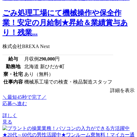
ごみ処理工場にて機械操作や保全作
業！安定の月給制★昇給＆業績賞与あ
り！残業...
株式会社BREXA Next
給与
月収例
290,000
円
勤務地
北海道 新ひだか町
寮・社宅
あり（無料）
仕事内容
機械系工場での検査・検品製造スタッフ
詳細を表示
＼最短45秒で完了／
応募へ進む
詳しく
見る