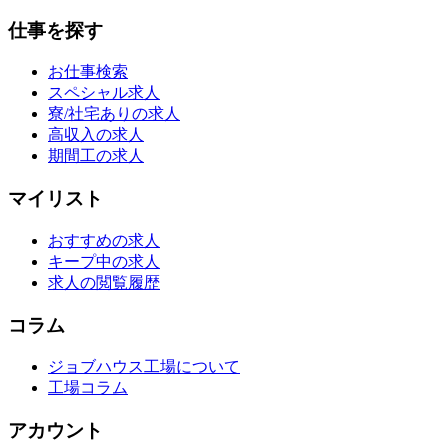
仕事を探す
お仕事検索
スペシャル求人
寮/社宅ありの求人
高収入の求人
期間工の求人
マイリスト
おすすめの求人
キープ中の求人
求人の閲覧履歴
コラム
ジョブハウス工場について
工場コラム
アカウント