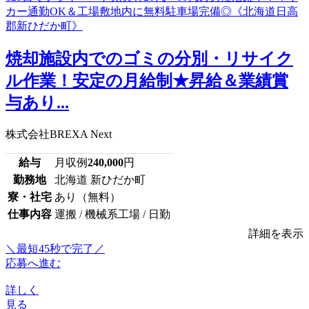
焼却施設内でのゴミの分別・リサイク
ル作業！安定の月給制★昇給＆業績賞
与あり...
株式会社BREXA Next
給与
月収例
240,000
円
勤務地
北海道 新ひだか町
寮・社宅
あり（無料）
仕事内容
運搬 / 機械系工場 / 日勤
詳細を表示
＼最短45秒で完了／
応募へ進む
詳しく
見る