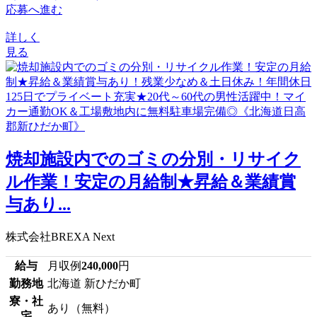
応募へ進む
詳しく
見る
焼却施設内でのゴミの分別・リサイク
ル作業！安定の月給制★昇給＆業績賞
与あり...
株式会社BREXA Next
給与
月収例
240,000
円
勤務地
北海道 新ひだか町
寮・社
あり（無料）
宅