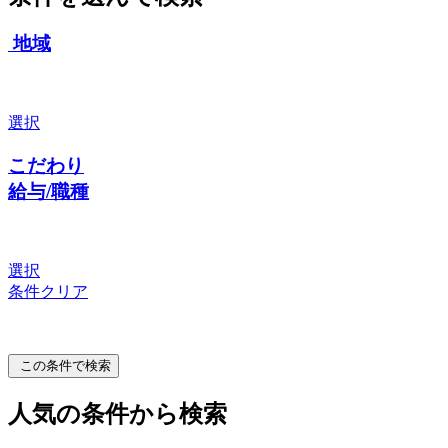
地域
選択
こだわり
給与/職種
選択
条件クリア
この条件で検索
人気の条件から検索