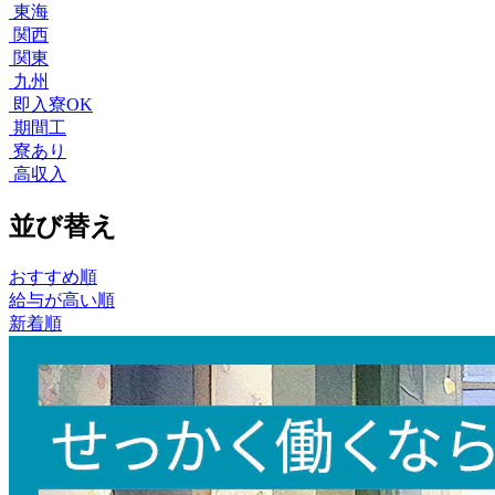
東海
関西
関東
九州
即入寮OK
期間工
寮あり
高収入
並び替え
おすすめ順
給与が高い順
新着順