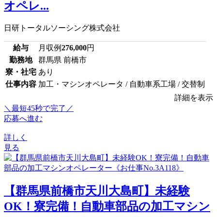
オペレ...
日研トータルソーシング株式会社
給与
月収例
276,000
円
勤務地
群馬県 前橋市
寮・社宅
あり
仕事内容
加工・マシンオペレータ / 自動車系工場 / 交替制
詳細を表示
＼最短45秒で完了／
応募へ進む
詳しく
見る
【群馬県前橋市天川大島町】未経験
OK！寮完備！自動車部品の加工マシン