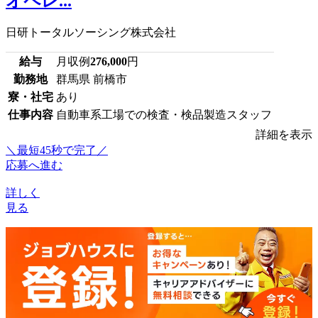
オペレ...
日研トータルソーシング株式会社
給与
月収例
276,000
円
勤務地
群馬県 前橋市
寮・社宅
あり
仕事内容
自動車系工場での検査・検品製造スタッフ
詳細を表示
＼最短45秒で完了／
応募へ進む
詳しく
見る