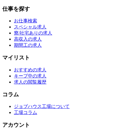
仕事を探す
お仕事検索
スペシャル求人
寮/社宅ありの求人
高収入の求人
期間工の求人
マイリスト
おすすめの求人
キープ中の求人
求人の閲覧履歴
コラム
ジョブハウス工場について
工場コラム
アカウント