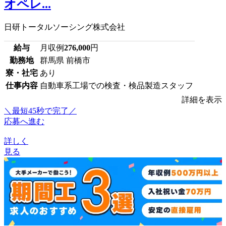
オペレ...
日研トータルソーシング株式会社
給与
月収例
276,000
円
勤務地
群馬県 前橋市
寮・社宅
あり
仕事内容
自動車系工場での検査・検品製造スタッフ
詳細を表示
＼最短45秒で完了／
応募へ進む
詳しく
見る