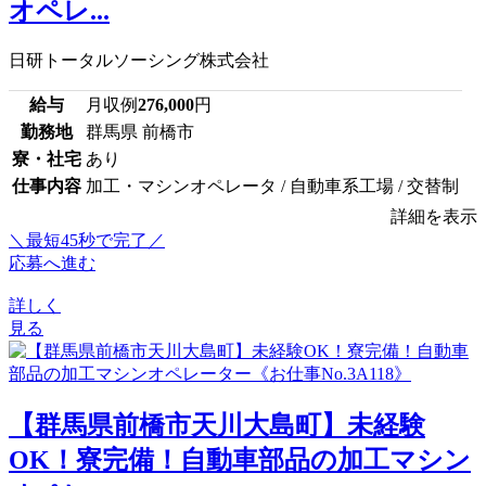
オペレ...
日研トータルソーシング株式会社
給与
月収例
276,000
円
勤務地
群馬県 前橋市
寮・社宅
あり
仕事内容
加工・マシンオペレータ / 自動車系工場 / 交替制
詳細を表示
＼最短45秒で完了／
応募へ進む
詳しく
見る
【群馬県前橋市天川大島町】未経験
OK！寮完備！自動車部品の加工マシン