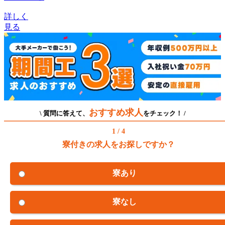
詳しく
見る
おすすめ求人
\ 質問に答えて、
をチェック！ /
1 / 4
寮付きの求人をお探しですか？
寮あり
寮なし