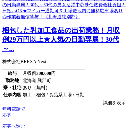
梱包した乳加工食品の出荷業務！月収
例29万円以上★人気の日勤専属！30代
～...
株式会社BREXA Next
給与
月収例
300,000
円
勤務地
北海道 興部町
寮・社宅
あり（無料）
仕事内容
加工・梱包 / 食品系工場 / 日勤
詳細を表示
無料電話で
応募
応募へ進む