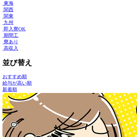
東海
関西
関東
九州
即入寮OK
期間工
寮あり
高収入
並び替え
おすすめ順
給与が高い順
新着順