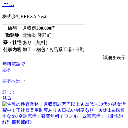
～...
株式会社BREXA Next
給与
月収例
300,000
円
勤務地
北海道 興部町
寮・社宅
あり（無料）
仕事内容
加工・梱包 / 食品系工場 / 日勤
詳細を表示
無料電話で
応募
応募へ進む
詳しく
見る