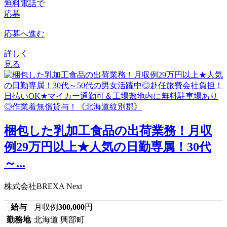
無料電話で
応募
応募へ進む
詳しく
見る
梱包した乳加工食品の出荷業務！月収
例29万円以上★人気の日勤専属！30代
～...
株式会社BREXA Next
給与
月収例
300,000
円
勤務地
北海道 興部町