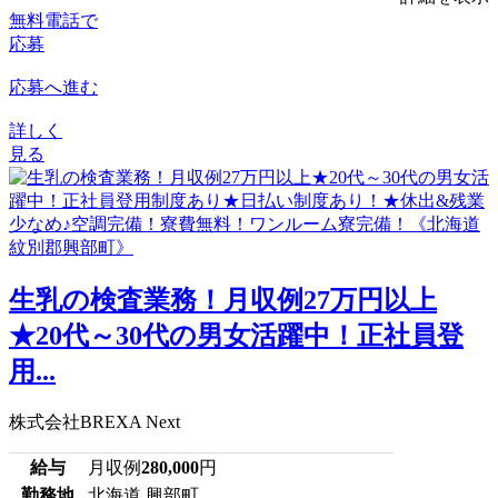
無料電話で
応募
応募へ進む
詳しく
見る
生乳の検査業務！月収例27万円以上
★20代～30代の男女活躍中！正社員登
用...
株式会社BREXA Next
給与
月収例
280,000
円
勤務地
北海道 興部町