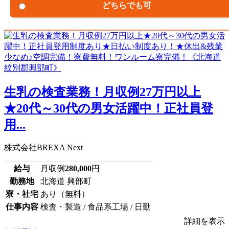
どちらでも可
生乳の検査業務！月収例27万円以上
★20代～30代の男女活躍中！正社員登
用...
株式会社BREXA Next
給与
月収例
280,000
円
勤務地
北海道 興部町
寮・社宅
あり（無料）
仕事内容
検査・製造 / 食品系工場 / 日勤
詳細を表示