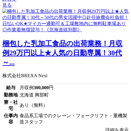
見る
梱包した乳加工食品の出荷業務！月収
例29万円以上★人気の日勤専属！30代
～...
株式会社BREXA Next
給与
月収例
300,000
円
勤務地
北海道 興部町
寮・社
あり（無料）
宅
仕事内
食品系工場でのクレーン・フォークリフト・重機製
容
造スタッフ
詳細を表示