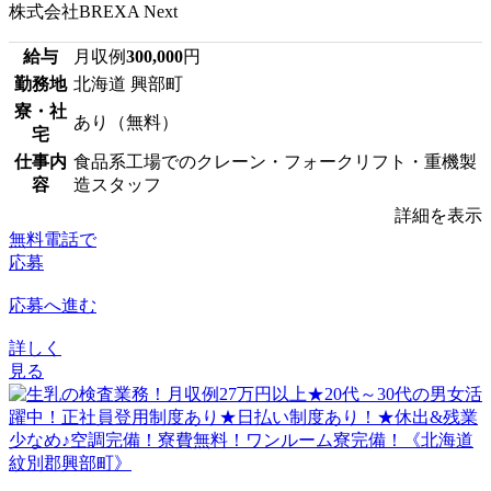
株式会社BREXA Next
給与
月収例
300,000
円
勤務地
北海道 興部町
寮・社
あり（無料）
宅
仕事内
食品系工場でのクレーン・フォークリフト・重機製
容
造スタッフ
詳細を表示
無料電話で
応募
応募へ進む
詳しく
見る