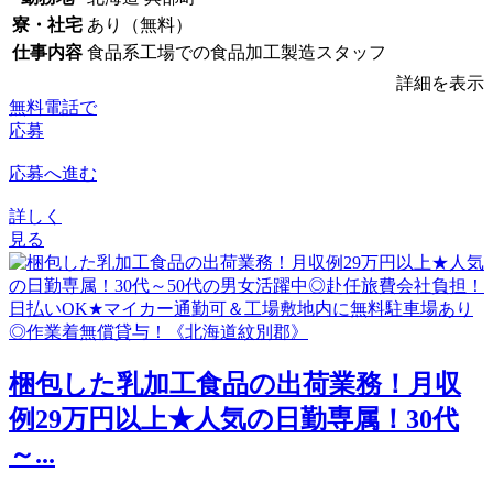
寮・社宅
あり（無料）
仕事内容
食品系工場での食品加工製造スタッフ
詳細を表示
無料電話で
応募
応募へ進む
詳しく
見る
梱包した乳加工食品の出荷業務！月収
例29万円以上★人気の日勤専属！30代
～...