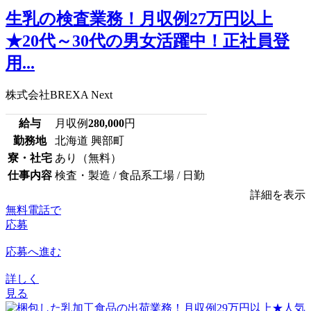
生乳の検査業務！月収例27万円以上
★20代～30代の男女活躍中！正社員登
用...
株式会社BREXA Next
給与
月収例
280,000
円
勤務地
北海道 興部町
寮・社宅
あり（無料）
仕事内容
検査・製造 / 食品系工場 / 日勤
詳細を表示
無料電話で
応募
応募へ進む
詳しく
見る