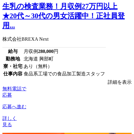
生乳の検査業務！月収例27万円以上
★20代～30代の男女活躍中！正社員登
用...
株式会社BREXA Next
給与
月収例
280,000
円
勤務地
北海道 興部町
寮・社宅
あり（無料）
仕事内容
食品系工場での食品加工製造スタッフ
詳細を表示
無料電話で
応募
応募へ進む
詳しく
見る