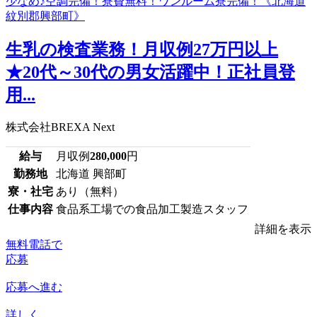
生乳の検査業務！月収例27万円以上
★20代～30代の男女活躍中！正社員登
用...
株式会社BREXA Next
給与
月収例
280,000
円
勤務地
北海道 興部町
寮・社宅
あり（無料）
仕事内容
食品系工場での食品加工製造スタッフ
詳細を表示
無料電話で
応募
応募へ進む
詳しく