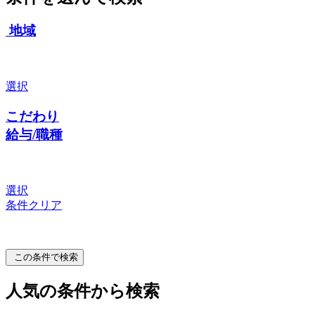
地域
選択
こだわり
給与/職種
選択
条件クリア
この条件で検索
人気の条件から検索