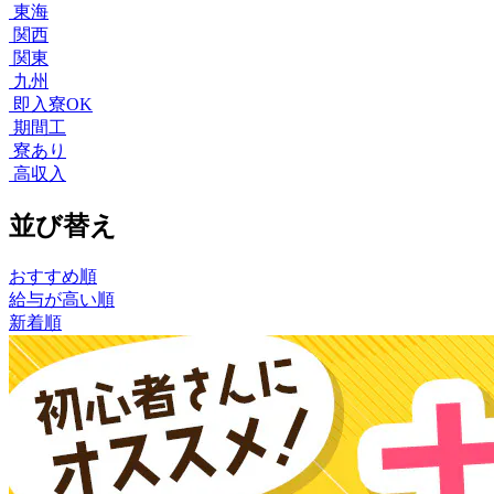
東海
関西
関東
九州
即入寮OK
期間工
寮あり
高収入
並び替え
おすすめ順
給与が高い順
新着順