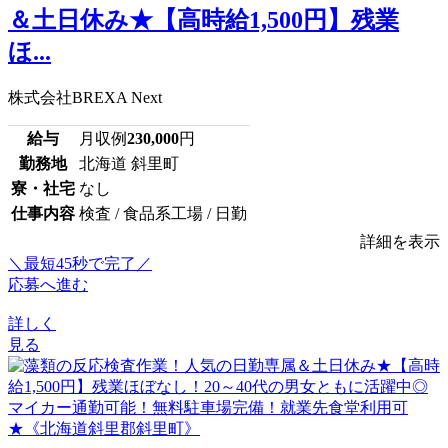
＆土日休み★【高時給1,500円】残業
ほ...
株式会社BREXA Next
給与
月収例
230,000
円
勤務地
北海道 斜里町
寮・社宅
なし
仕事内容
検査 / 食品系工場 / 日勤
詳細を表示
＼最短45秒で完了／
応募へ進む
詳しく
見る