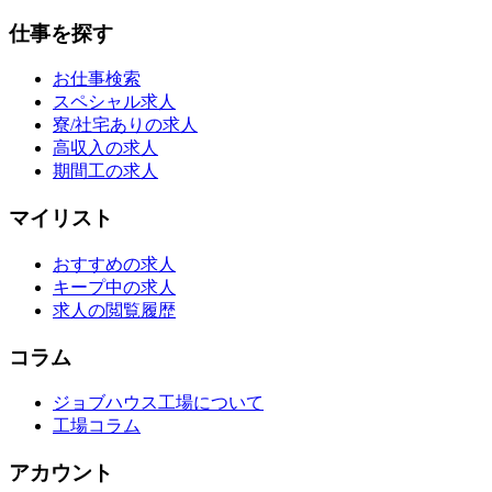
仕事を探す
お仕事検索
スペシャル求人
寮/社宅ありの求人
高収入の求人
期間工の求人
マイリスト
おすすめの求人
キープ中の求人
求人の閲覧履歴
コラム
ジョブハウス工場について
工場コラム
アカウント