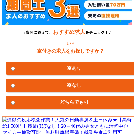
おすすめ求人
\ 質問に答えて、
をチェック！ /
1 / 4
寮付きの求人をお探しですか？
寮あり
寮なし
どちらでも可