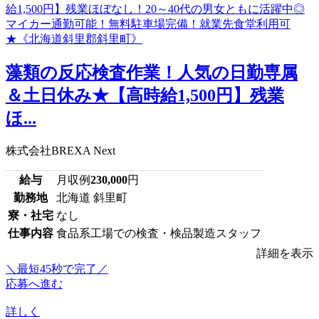
藻類の反応検査作業！人気の日勤専属
＆土日休み★【高時給1,500円】残業
ほ...
株式会社BREXA Next
給与
月収例
230,000
円
勤務地
北海道 斜里町
寮・社宅
なし
仕事内容
食品系工場での検査・検品製造スタッフ
詳細を表示
＼最短45秒で完了／
応募へ進む
詳しく