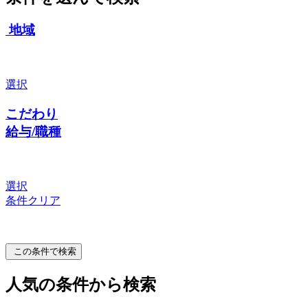
地域
選択
こだわり
給与/職種
選択
条件クリア
この条件で検索
人気の条件から検索