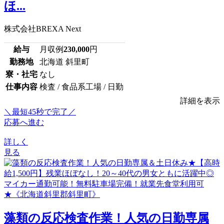
ほ...
株式会社BREXA Next
給与
月収例
230,000
円
勤務地
北海道 斜里町
寮・社宅
なし
仕事内容
検査 / 食品系工場 / 日勤
詳細を表示
＼最短45秒で完了／
応募へ進む
詳しく
見る
藻類の反応検査作業！人気の日勤専属