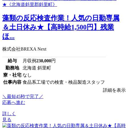
藻類の反応検査作業！人気の日勤専属
＆土日休み★【高時給1,500円】残業
ほ...
株式会社BREXA Next
給与
月収例
230,000
円
勤務地
北海道 斜里町
寮・社宅
なし
仕事内容
食品系工場での検査・検品製造スタッフ
詳細を表示
＼最短45秒で完了／
応募へ進む
詳しく
見る