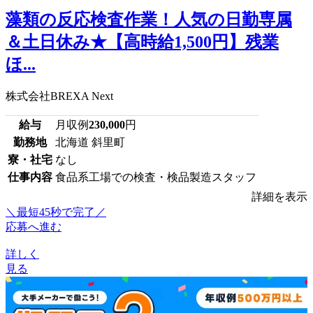
藻類の反応検査作業！人気の日勤専属
＆土日休み★【高時給1,500円】残業
ほ...
株式会社BREXA Next
給与
月収例
230,000
円
勤務地
北海道 斜里町
寮・社宅
なし
仕事内容
食品系工場での検査・検品製造スタッフ
詳細を表示
＼最短45秒で完了／
応募へ進む
詳しく
見る