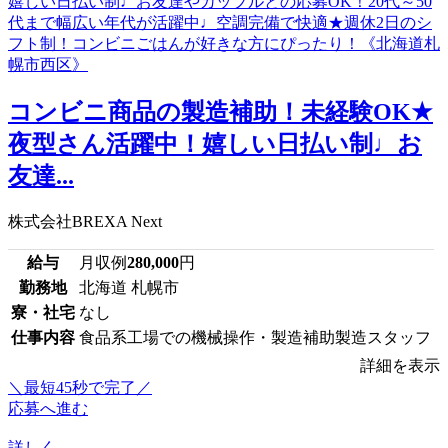
コンビニ商品の製造補助！未経験OK★
夜型さん活躍中！嬉しい日払い制♩お
友達...
株式会社BREXA Next
給与
月収例
280,000
円
勤務地
北海道 札幌市
寮・社宅
なし
仕事内容
食品系工場での機械操作・製造補助製造スタッフ
詳細を表示
＼最短45秒で完了／
応募へ進む
詳しく