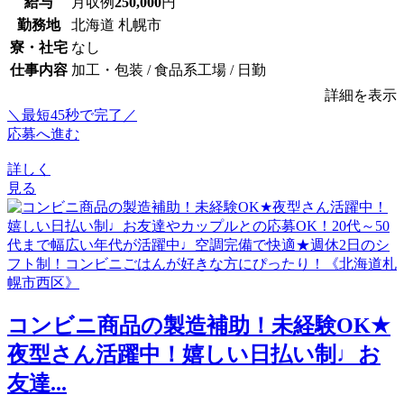
給与
月収例
250,000
円
勤務地
北海道 札幌市
寮・社宅
なし
仕事内容
加工・包装 / 食品系工場 / 日勤
詳細を表示
＼最短45秒で完了／
応募へ進む
詳しく
見る
コンビニ商品の製造補助！未経験OK★
夜型さん活躍中！嬉しい日払い制♩お
友達...