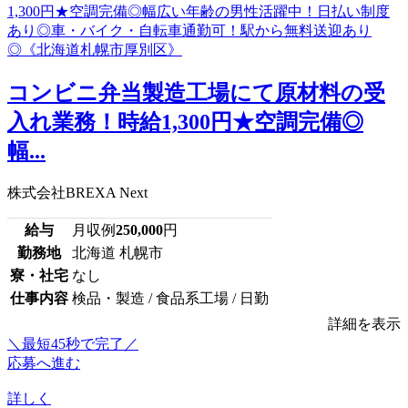
コンビニ弁当製造工場にて原材料の受
入れ業務！時給1,300円★空調完備◎
幅...
株式会社BREXA Next
給与
月収例
250,000
円
勤務地
北海道 札幌市
寮・社宅
なし
仕事内容
検品・製造 / 食品系工場 / 日勤
詳細を表示
＼最短45秒で完了／
応募へ進む
詳しく