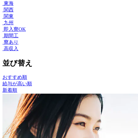
東海
関西
関東
九州
即入寮OK
期間工
寮あり
高収入
並び替え
おすすめ順
給与が高い順
新着順