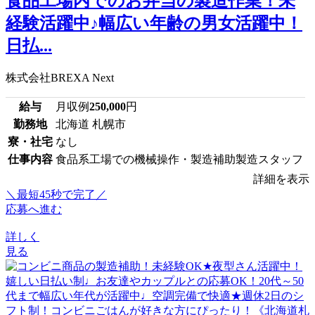
食品工場内でのお弁当の製造作業！未
経験活躍中♪幅広い年齢の男女活躍中！
日払...
株式会社BREXA Next
給与
月収例
250,000
円
勤務地
北海道 札幌市
寮・社宅
なし
仕事内容
食品系工場での機械操作・製造補助製造スタッフ
詳細を表示
＼最短45秒で完了／
応募へ進む
詳しく
見る