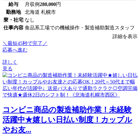
給与
月収例
280,000
円
勤務地
北海道 札幌市
寮・社宅
なし
仕事内容
食品系工場での機械操作・製造補助製造スタッフ
詳細を表示
＼最短45秒で完了／
応募へ進む
詳しく
見る
コンビニ商品の製造補助作業！未経験
活躍中★嬉しい日払い制度！カップル
やお友...