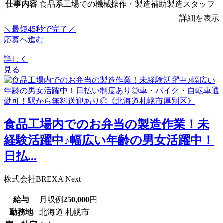
仕事内容
食品系工場での機械操作・製造補助製造スタッフ
詳細を表示
＼最短45秒で完了／
応募へ進む
詳しく
見る
食品工場内でのお弁当の製造作業！未
経験活躍中♪幅広い年齢の男女活躍中！
日払...
株式会社BREXA Next
給与
月収例
250,000
円
勤務地
北海道 札幌市