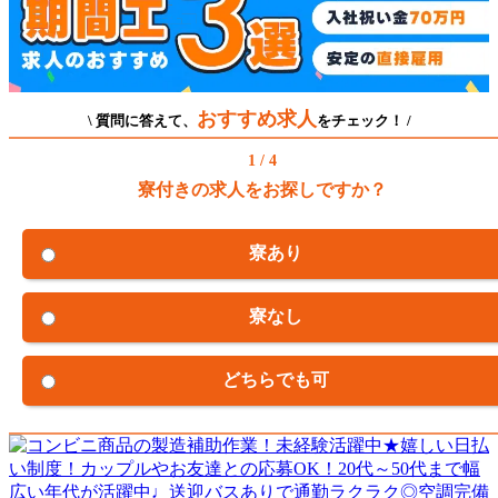
おすすめ求人
\ 質問に答えて、
をチェック！ /
1 / 4
寮付きの求人をお探しですか？
寮あり
寮なし
どちらでも可