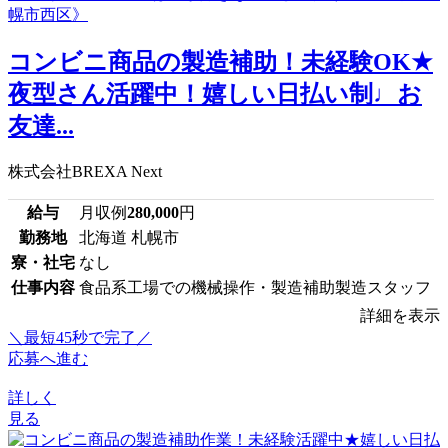
コンビニ商品の製造補助！未経験OK★
夜型さん活躍中！嬉しい日払い制♩お
友達...
株式会社BREXA Next
給与
月収例
280,000
円
勤務地
北海道 札幌市
寮・社宅
なし
仕事内容
食品系工場での機械操作・製造補助製造スタッフ
詳細を表示
＼最短45秒で完了／
応募へ進む
詳しく
見る