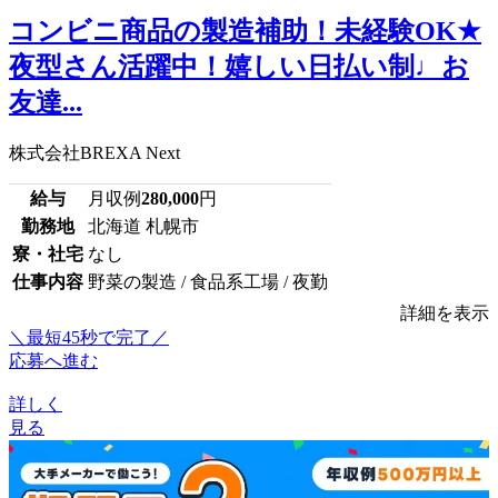
コンビニ商品の製造補助！未経験OK★
夜型さん活躍中！嬉しい日払い制♩お
友達...
株式会社BREXA Next
給与
月収例
280,000
円
勤務地
北海道 札幌市
寮・社宅
なし
仕事内容
野菜の製造 / 食品系工場 / 夜勤
詳細を表示
＼最短45秒で完了／
応募へ進む
詳しく
見る