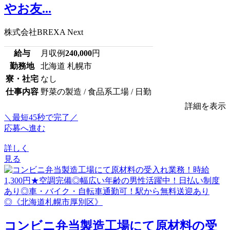
やお友...
株式会社BREXA Next
給与
月収例
240,000
円
勤務地
北海道 札幌市
寮・社宅
なし
仕事内容
野菜の製造 / 食品系工場 / 日勤
詳細を表示
＼最短45秒で完了／
応募へ進む
詳しく
見る
コンビニ弁当製造工場にて原材料の受