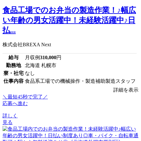
食品工場でのお弁当の製造作業！♪幅広
い年齢の男女活躍中！未経験活躍中♪日
払...
株式会社BREXA Next
給与
月収例
310,000
円
勤務地
北海道 札幌市
寮・社宅
なし
仕事内容
食品系工場での機械操作・製造補助製造スタッフ
詳細を表示
＼最短45秒で完了／
応募へ進む
詳しく
見る