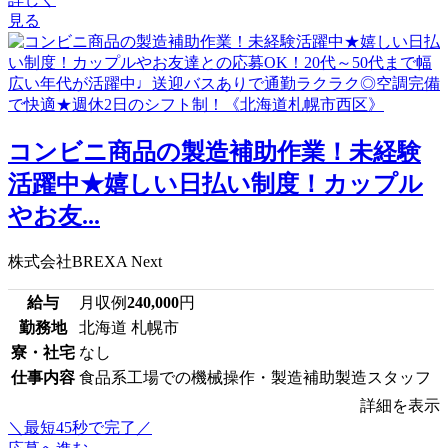
見る
コンビニ商品の製造補助作業！未経験
活躍中★嬉しい日払い制度！カップル
やお友...
株式会社BREXA Next
給与
月収例
240,000
円
勤務地
北海道 札幌市
寮・社宅
なし
仕事内容
食品系工場での機械操作・製造補助製造スタッフ
詳細を表示
＼最短45秒で完了／