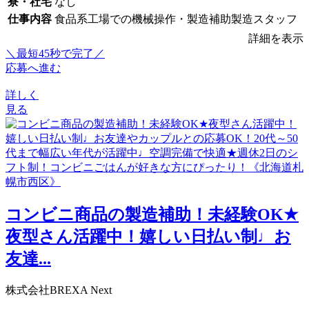
寮・社宅
なし
仕事内容
食品系工場での機械操作・製造補助製造スタッフ
詳細を表示
＼最短45秒で完了／
応募へ進む
詳しく
見る
コンビニ商品の製造補助！未経験OK★
夜型さん活躍中！嬉しい日払い制♩お
友達...
株式会社BREXA Next