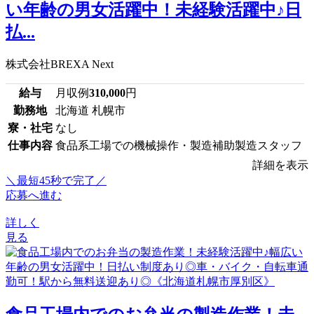
い年齢の男女活躍中！未経験活躍中♪日
払...
株式会社BREXA Next
給与
月収例
310,000
円
勤務地
北海道 札幌市
寮・社宅
なし
仕事内容
食品系工場での機械操作・製造補助製造スタッフ
詳細を表示
＼最短45秒で完了／
応募へ進む
詳しく
見る