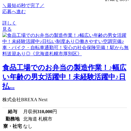
＼最短45秒で完了／
応募へ進む
詳しく
見る
食品工場でのお弁当の製造作業！♪幅広
い年齢の男女活躍中！未経験活躍中♪日
払...
株式会社BREXA Next
給与
月収例
310,000
円
勤務地
北海道 札幌市
寮・社宅
なし