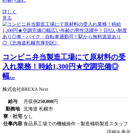
応募へ進む
詳しく
見る
コンビニ弁当製造工場にて原材料の受
入れ業務！時給1,300円★空調完備◎
幅...
株式会社BREXA Next
給与
月収例
250,000
円
勤務地
北海道 札幌市
寮・社宅
なし
仕事内容
食品系工場での機械操作・製造補助製造スタッフ
詳細を表示