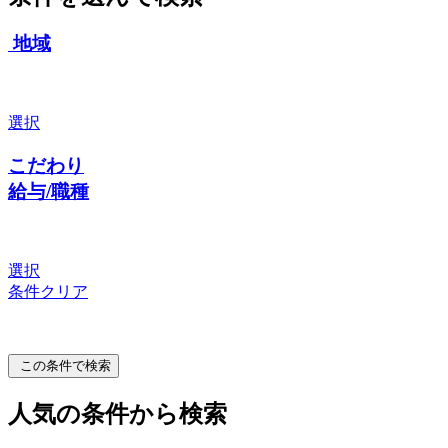
地域
選択
こだわり
給与/職種
選択
条件クリア
この条件で検索
人気の条件から検索