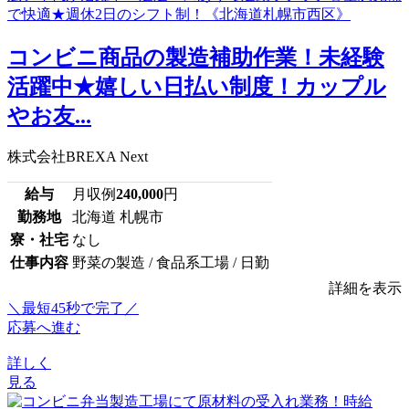
コンビニ商品の製造補助作業！未経験
活躍中★嬉しい日払い制度！カップル
やお友...
株式会社BREXA Next
給与
月収例
240,000
円
勤務地
北海道 札幌市
寮・社宅
なし
仕事内容
野菜の製造 / 食品系工場 / 日勤
詳細を表示
＼最短45秒で完了／
応募へ進む
詳しく
見る