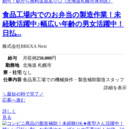
食品工場内でのお弁当の製造作業！未
経験活躍中♪幅広い年齢の男女活躍中！
日払...
株式会社BREXA Next
給与
月収例
250,000
円
勤務地
北海道 札幌市
寮・社宅
なし
仕事内容
食品系工場での機械操作・製造補助製造スタッフ
詳細を表示
＼最短45秒で完了／
応募へ進む
詳しく
見る