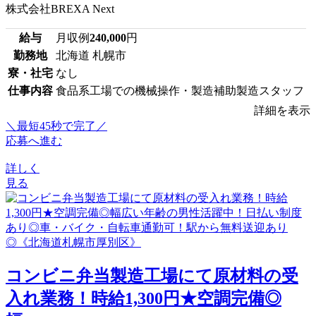
株式会社BREXA Next
給与
月収例
240,000
円
勤務地
北海道 札幌市
寮・社宅
なし
仕事内容
食品系工場での機械操作・製造補助製造スタッフ
詳細を表示
＼最短45秒で完了／
応募へ進む
詳しく
見る
コンビニ弁当製造工場にて原材料の受
入れ業務！時給1,300円★空調完備◎