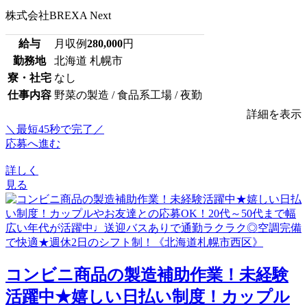
株式会社BREXA Next
給与
月収例
280,000
円
勤務地
北海道 札幌市
寮・社宅
なし
仕事内容
野菜の製造 / 食品系工場 / 夜勤
詳細を表示
＼最短45秒で完了／
応募へ進む
詳しく
見る
コンビニ商品の製造補助作業！未経験
活躍中★嬉しい日払い制度！カップル