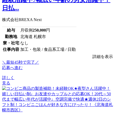
日払...
株式会社BREXA Next
給与
月収例
250,000
円
勤務地
北海道 札幌市
寮・社宅
なし
仕事内容
加工・包装 / 食品系工場 / 日勤
詳細を表示
＼最短45秒で完了／
応募へ進む
詳しく
見る