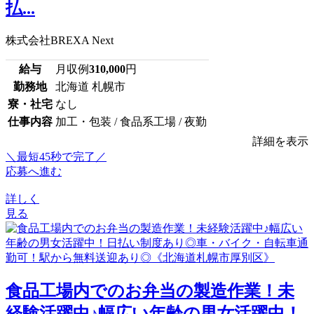
払...
株式会社BREXA Next
給与
月収例
310,000
円
勤務地
北海道 札幌市
寮・社宅
なし
仕事内容
加工・包装 / 食品系工場 / 夜勤
詳細を表示
＼最短45秒で完了／
応募へ進む
詳しく
見る
食品工場内でのお弁当の製造作業！未
経験活躍中♪幅広い年齢の男女活躍中！