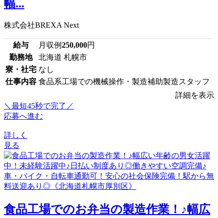
幅...
株式会社BREXA Next
給与
月収例
250,000
円
勤務地
北海道 札幌市
寮・社宅
なし
仕事内容
食品系工場での機械操作・製造補助製造スタッフ
詳細を表示
＼最短45秒で完了／
応募へ進む
詳しく
見る
食品工場でのお弁当の製造作業！♪幅広