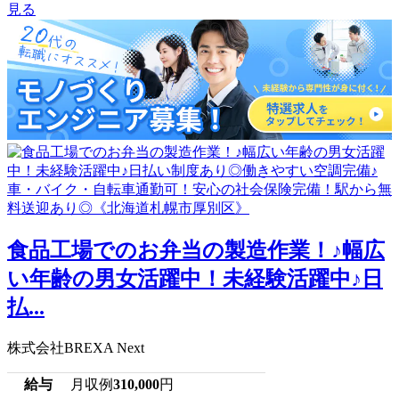
見る
食品工場でのお弁当の製造作業！♪幅広
い年齢の男女活躍中！未経験活躍中♪日
払...
株式会社BREXA Next
給与
月収例
310,000
円