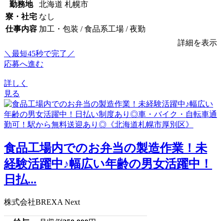
勤務地
北海道 札幌市
寮・社宅
なし
仕事内容
加工・包装 / 食品系工場 / 夜勤
詳細を表示
＼最短45秒で完了／
応募へ進む
詳しく
見る
食品工場内でのお弁当の製造作業！未
経験活躍中♪幅広い年齢の男女活躍中！
日払...
株式会社BREXA Next