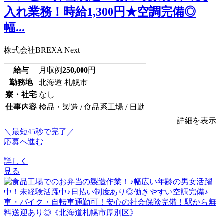
入れ業務！時給1,300円★空調完備◎
幅...
株式会社BREXA Next
給与
月収例
250,000
円
勤務地
北海道 札幌市
寮・社宅
なし
仕事内容
検品・製造 / 食品系工場 / 日勤
詳細を表示
＼最短45秒で完了／
応募へ進む
詳しく
見る