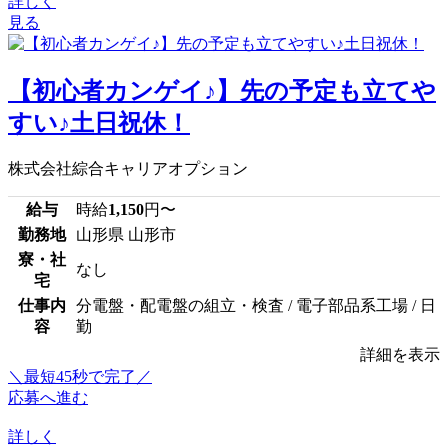
詳しく
見る
【初心者カンゲイ♪】先の予定も立てや
すい♪土日祝休！
株式会社綜合キャリアオプション
給与
時給
1,150
円〜
勤務地
山形県 山形市
寮・社
なし
宅
仕事内
分電盤・配電盤の組立・検査 / 電子部品系工場 / 日
容
勤
詳細を表示
＼最短45秒で完了／
応募へ進む
詳しく