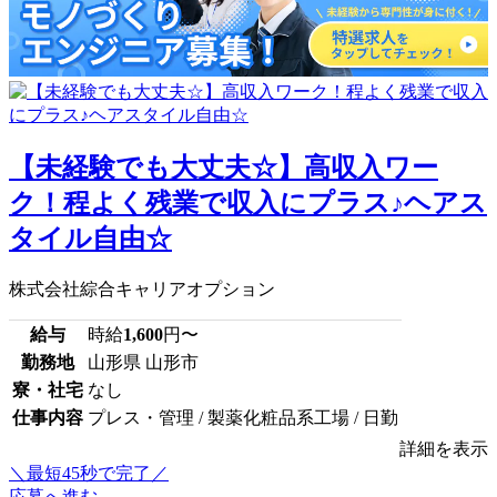
【未経験でも大丈夫☆】高収入ワー
ク！程よく残業で収入にプラス♪ヘアス
タイル自由☆
株式会社綜合キャリアオプション
給与
時給
1,600
円〜
勤務地
山形県 山形市
寮・社宅
なし
仕事内容
プレス・管理 / 製薬化粧品系工場 / 日勤
詳細を表示
＼最短45秒で完了／
応募へ進む