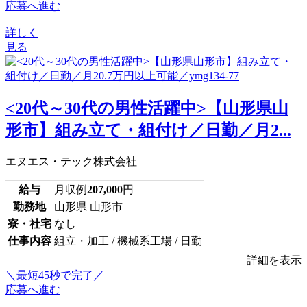
応募へ進む
詳しく
見る
<20代～30代の男性活躍中>【山形県山
形市】組み立て・組付け／日勤／月2...
エヌエス・テック株式会社
給与
月収例
207,000
円
勤務地
山形県 山形市
寮・社宅
なし
仕事内容
組立・加工 / 機械系工場 / 日勤
詳細を表示
＼最短45秒で完了／
応募へ進む