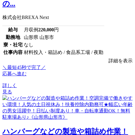
の...
株式会社BREXA Next
給与
月収例
220,000
円
勤務地
山形県 山形市
寮・社宅
なし
仕事内容
材料投入・箱詰め / 食品系工場 / 夜勤
詳細を表示
＼最短45秒で完了／
応募へ進む
詳しく
見る
ハンバーグなどの製造や箱詰め作業！