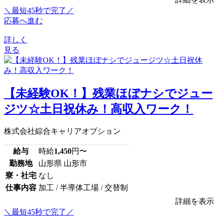
＼最短45秒で完了／
応募へ進む
詳しく
見る
【未経験OK！】残業ほぼナシでジュー
ジツ☆土日祝休み！高収入ワーク！
株式会社綜合キャリアオプション
給与
時給
1,450
円〜
勤務地
山形県 山形市
寮・社宅
なし
仕事内容
加工 / 半導体工場 / 交替制
詳細を表示
＼最短45秒で完了／