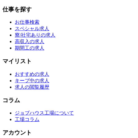
仕事を探す
お仕事検索
スペシャル求人
寮/社宅ありの求人
高収入の求人
期間工の求人
マイリスト
おすすめの求人
キープ中の求人
求人の閲覧履歴
コラム
ジョブハウス工場について
工場コラム
アカウント