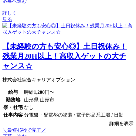
応募へ進む
詳しく
見る
【未経験の方も安心◎】土日祝休み！
残業月20H以上！高収入ゲットの大チ
ャンス☆
株式会社綜合キャリアオプション
給与
時給
1,200
円〜
勤務地
山形県 山形市
寮・社宅
なし
仕事内容
分電盤・配電盤の塗装 / 電子部品系工場 / 日勤
詳細を表示
＼最短45秒で完了／