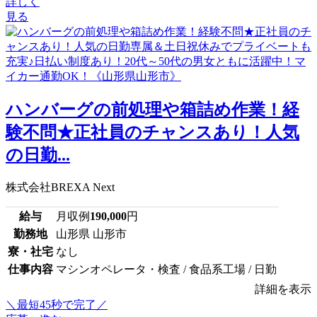
詳しく
見る
ハンバーグの前処理や箱詰め作業！経
験不問★正社員のチャンスあり！人気
の日勤...
株式会社BREXA Next
給与
月収例
190,000
円
勤務地
山形県 山形市
寮・社宅
なし
仕事内容
マシンオペレータ・検査 / 食品系工場 / 日勤
詳細を表示
＼最短45秒で完了／