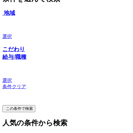
地域
選択
こだわり
給与/職種
選択
条件クリア
この条件で検索
人気の条件から検索