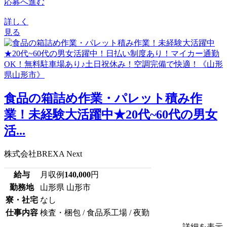
応募へ進む
詳しく
見る
食品の箱詰め作業・パレット積み作
業！未経験大活躍中★20代~60代の男女
活...
株式会社BREXA Next
給与
月収例
140,000
円
勤務地
山形県 山形市
寮・社宅
なし
仕事内容
検査・梱包 / 食品系工場 / 夜勤
詳細を表示