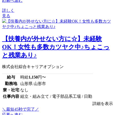
応募へ進む
詳しく
見る
【扶養内が外せない方に☆】未経験
OK！女性も多数カツヤク中♪ちょこっ
と残業あり♪
株式会社綜合キャリアオプション
給与
時給
1,150
円〜
勤務地
山形県 山形市
寮・社宅
なし
仕事内容
組立・組み立て / 電子部品系工場 / 日勤
詳細を表示
＼最短45秒で完了／
応募へ進む