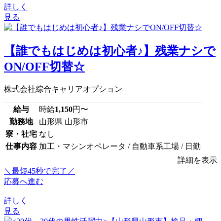
詳しく
見る
【誰でもはじめは初心者♪】残業ナシで
ON/OFF切替☆
株式会社綜合キャリアオプション
給与
時給
1,150
円〜
勤務地
山形県 山形市
寮・社宅
なし
仕事内容
加工・マシンオペレータ / 自動車系工場 / 日勤
詳細を表示
＼最短45秒で完了／
応募へ進む
詳しく
見る