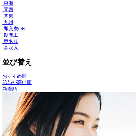
東海
関西
関東
九州
即入寮OK
期間工
寮あり
高収入
並び替え
おすすめ順
給与が高い順
新着順