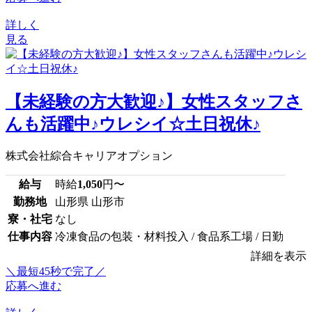
詳しく
見る
【未経験の方大歓迎♪】女性スタッフさ
んも活躍中♪ウレシイ☆土日祝休♪
株式会社綜合キャリアオプション
給与
時給
1,050
円〜
勤務地
山形県 山形市
寮・社宅
なし
仕事内容
冷凍食品の包装・材料投入 / 食品系工場 / 日勤
詳細を表示
＼最短45秒で完了／
応募へ進む