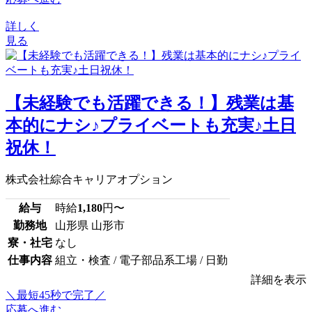
詳しく
見る
【未経験でも活躍できる！】残業は基
本的にナシ♪プライベートも充実♪土日
祝休！
株式会社綜合キャリアオプション
給与
時給
1,180
円〜
勤務地
山形県 山形市
寮・社宅
なし
仕事内容
組立・検査 / 電子部品系工場 / 日勤
詳細を表示
＼最短45秒で完了／
応募へ進む