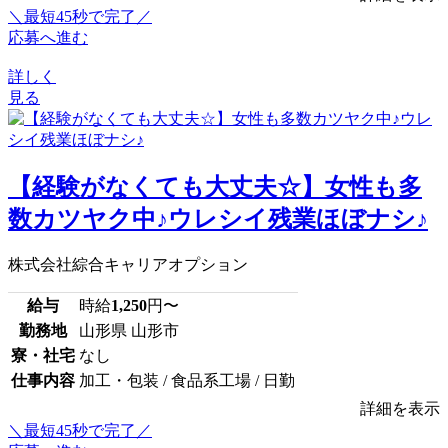
＼最短45秒で完了／
応募へ進む
詳しく
見る
【経験がなくても大丈夫☆】女性も多
数カツヤク中♪ウレシイ残業ほぼナシ♪
株式会社綜合キャリアオプション
給与
時給
1,250
円〜
勤務地
山形県 山形市
寮・社宅
なし
仕事内容
加工・包装 / 食品系工場 / 日勤
詳細を表示
＼最短45秒で完了／