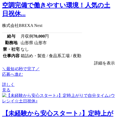
空調完備で働きやすい環境！人気の土
日祝休...
株式会社BREXA Next
給与
月収例
70,000
円
勤務地
山形県 山形市
寮・社宅
なし
仕事内容
箱詰め・製造 / 食品系工場 / 夜勤
詳細を表示
＼最短45秒で完了／
応募へ進む
詳しく
見る
【未経験から安心スタート♪】定時上が