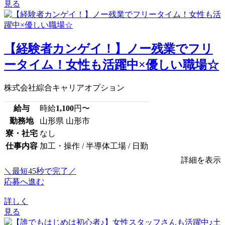
見る
【経験者カンゲイ！】ノー残業でフリ
ータイム！女性も活躍中×優しい職場☆
株式会社綜合キャリアオプション
給与
時給
1,100
円〜
勤務地
山形県 山形市
寮・社宅
なし
仕事内容
加工・操作 / 半導体工場 / 日勤
詳細を表示
＼最短45秒で完了／
応募へ進む
詳しく
見る