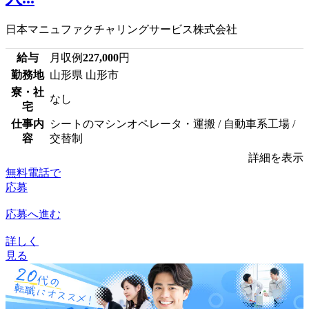
日本マニュファクチャリングサービス株式会社
給与
月収例
227,000
円
勤務地
山形県 山形市
寮・社
なし
宅
仕事内
シートのマシンオペレータ・運搬 / 自動車系工場 /
容
交替制
詳細を表示
無料電話で
応募
応募へ進む
詳しく
見る