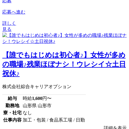
応募
応募へ進む
詳しく
見る
【誰でもはじめは初心者♪】女性が多め
の職場♪残業ほぼナシ！ウレシイ☆土日
祝休♪
株式会社綜合キャリアオプション
給与
時給
1,600
円〜
勤務地
山形県 山形市
寮・社宅
なし
仕事内容
加工・包装 / 食品系工場 / 日勤
詳細を表示