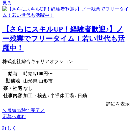
見る
【さらにスキルUP！経験者歓迎♪】ノ
ー残業でフリータイム！若い世代も活
躍中！
株式会社綜合キャリアオプション
給与
時給
1,100
円〜
勤務地
山形県 山形市
寮・社宅
なし
仕事内容
加工・検査 / 半導体工場 / 日勤
詳細を表示
＼最短45秒で完了／
応募へ進む
詳しく