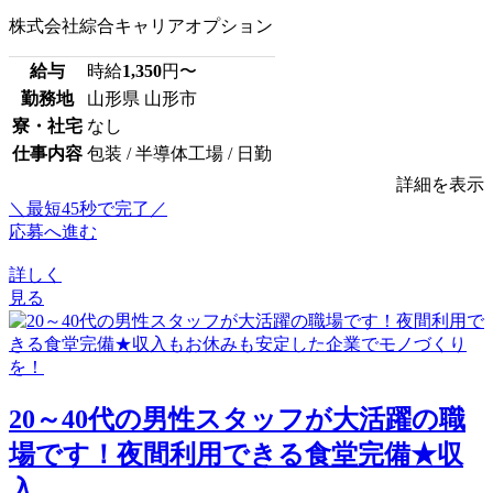
株式会社綜合キャリアオプション
給与
時給
1,350
円〜
勤務地
山形県 山形市
寮・社宅
なし
仕事内容
包装 / 半導体工場 / 日勤
詳細を表示
＼最短45秒で完了／
応募へ進む
詳しく
見る
20～40代の男性スタッフが大活躍の職
場です！夜間利用できる食堂完備★収
入...