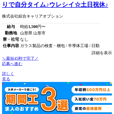
りで自分タイム♪ウレシイ☆土日祝休♪
株式会社綜合キャリアオプション
給与
時給
1,500
円〜
勤務地
山形県 山形市
寮・社宅
なし
仕事内容
ガラス製品の検査・梱包 / 半導体工場 / 日勤
詳細を表示
＼最短45秒で完了／
応募へ進む
詳しく
見る