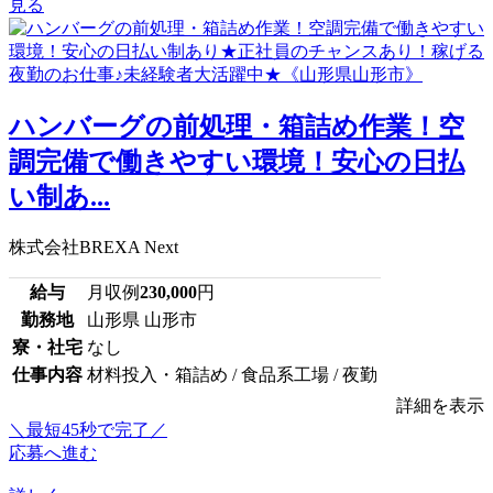
見る
ハンバーグの前処理・箱詰め作業！空
調完備で働きやすい環境！安心の日払
い制あ...
株式会社BREXA Next
給与
月収例
230,000
円
勤務地
山形県 山形市
寮・社宅
なし
仕事内容
材料投入・箱詰め / 食品系工場 / 夜勤
詳細を表示
＼最短45秒で完了／
応募へ進む