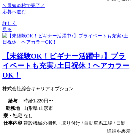
＼最短45秒で完了／
応募へ進む
詳しく
見る
【未経験OK！ビギナー活躍中♪】プラ
イベートも充実♪土日祝休！ヘアカラー
OK！
株式会社綜合キャリアオプション
給与
時給
1,220
円〜
勤務地
山形県 山形市
寮・社宅
なし
仕事内容
建設機械の梱包・取り付け / 自動車系工場 / 日勤
詳細を表示