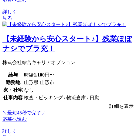
詳しく
見る
【未経験から安心スタート♪】残業ほぼ
ナシでプラ充！
株式会社綜合キャリアオプション
給与
時給
1,100
円〜
勤務地
山形県 山形市
寮・社宅
なし
仕事内容
検査・ピッキング / 物流倉庫 / 日勤
詳細を表示
＼最短45秒で完了／
応募へ進む
詳しく