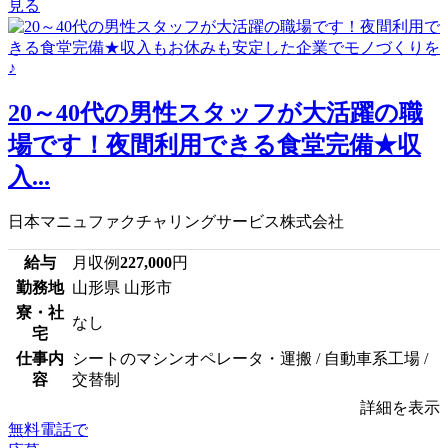
見る
20～40代の男性スタッフが大活躍の職
場です！夜間利用できる食堂完備★収
入...
日本マニュファクチャリングサービス株式会社
給与
月収例
227,000
円
勤務地
山形県 山形市
寮・社
なし
宅
仕事内
シートのマシンオペレータ・運搬 / 自動車系工場 /
容
交替制
詳細を表示
無料電話で