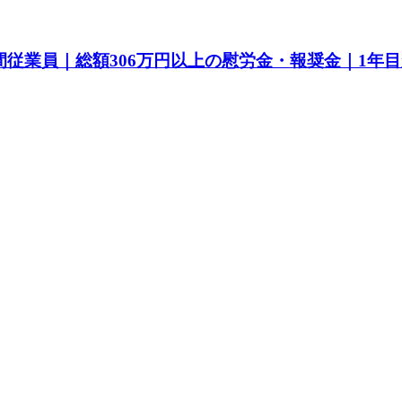
間従業員｜総額306万円以上の慰労金・報奨金｜1年