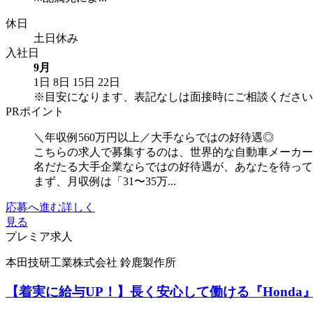
休日
土日休み
入社日
9月
1日
8日
15日
22日
※目安になります、表記なしは面接時にご相談ください
PRポイント
＼年収例560万円以上／大手ならではの好待遇◎
こちらの求人で募集するのは、世界的な自動車メーカー
名だたる大手企業ならではの好待遇が、あなたを待っ
まず、月収例は「31〜35万...
応募へ進む
詳しく
見る
プレミア求人
本田技研工業株式会社 鈴鹿製作所
【着実に給与UP！】長く安心して働ける『Hond