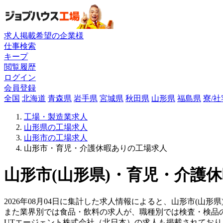
求人掲載希望の企業様
仕事検索
キープ
閲覧履歴
ログイン
会員登録
全国
北海道
青森県
岩手県
宮城県
秋田県
山形県
福島県
寮/
工場・製造業求人
山形県の工場求人
山形市の工場求人
山形市・育児・介護休暇ありの工場求人
山形市(山形県)・育児・介護休
2026年08月04日に集計した求人情報によると、山形市(山形県
また業界別では食品・飲料の求人が、職種別では検査・検品
UTエージェント株式会社（北日本）の求人も掲載されてお