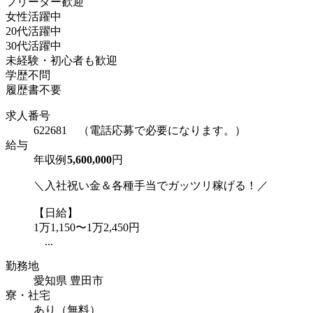
フリーター歓迎
女性活躍中
20代活躍中
30代活躍中
未経験・初心者も歓迎
学歴不問
履歴書不要
求人番号
622681 （電話応募で必要になります。）
給与
年収例
5,600,000
円
＼入社祝い金＆各種手当でガッツリ稼げる！／
【日給】
1万1,150〜1万2,450円
...
勤務地
愛知県 豊田市
寮・社宅
あり（無料）