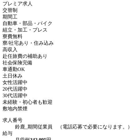
プレミア求人
交替制
期間工
自動車・部品・バイク
組立・加工・プレス
寮費無料
寮/社宅あり・住み込み
高収入
赴任旅費の補助あり
社会保険完備
車通勤OK
土日休み
女性活躍中
20代活躍中
30代活躍中
未経験・初心者も歓迎
敷地内禁煙
求人番号
鈴鹿_期間従業員 （電話応募で必要になります。）
給与
月収例
342,095
円