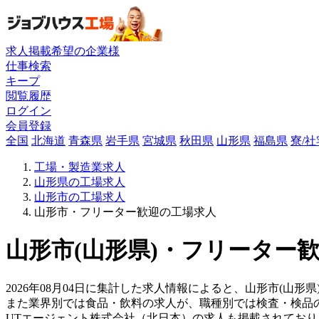
求人掲載希望の企業様
仕事検索
キープ
閲覧履歴
ログイン
会員登録
全国
北海道
青森県
岩手県
宮城県
秋田県
山形県
福島県
寮/
工場・製造業求人
山形県の工場求人
山形市の工場求人
山形市・フリーター歓迎の工場求人
山形市(山形県)・フリーター歓
2026年08月04日に集計した求人情報によると、山形市(山形県
また業界別では食品・飲料の求人が、職種別では検査・検品
UTエージェント株式会社（北日本）の求人も掲載されてお