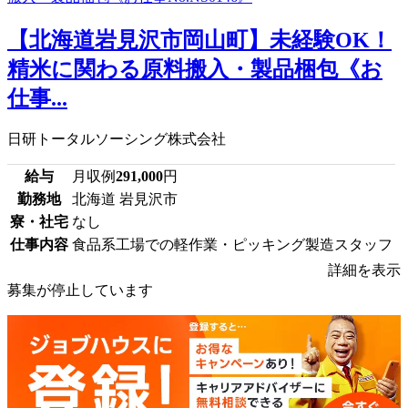
【北海道岩見沢市岡山町】未経験OK！
精米に関わる原料搬入・製品梱包《お
仕事...
日研トータルソーシング株式会社
給与
月収例
291,000
円
勤務地
北海道 岩見沢市
寮・社宅
なし
仕事内容
食品系工場での軽作業・ピッキング製造スタッフ
詳細を表示
募集が停止しています