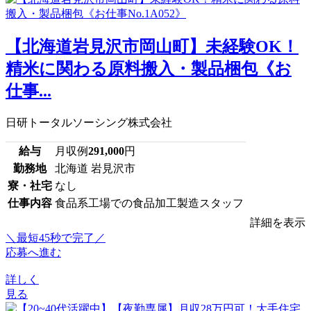
【北海道岩見沢市岡山町】未経験OK！
精米に関わる原料搬入・製品梱包《お
仕事...
日研トータルソーシング株式会社
給与
月収例
291,000
円
勤務地
北海道 岩見沢市
寮・社宅
なし
仕事内容
食品系工場での食品加工製造スタッフ
詳細を表示
＼最短45秒で完了／
応募へ進む
詳しく
見る