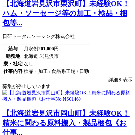
【北海道岩見沢市栗沢町】未経験OK！
ハム・ソーセージ等の加工・検品・梱
包等...
日研トータルソーシング株式会社
給与
月収例
201,000
円
勤務地
北海道 岩見沢市
寮・社宅
なし
仕事内容
検品・加工 / 食品系工場 / 日勤
詳細を表示
募集が停止しています
【北海道岩見沢市岡山町】未経験OK！
精米に関わる原料搬入・製品梱包《お
仕事...