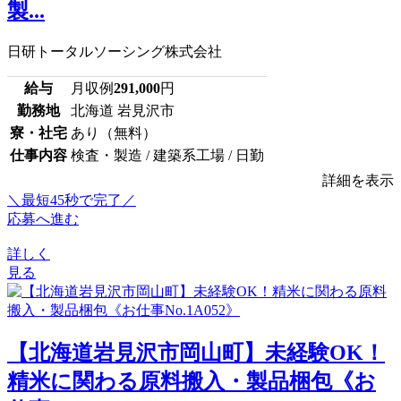
製...
日研トータルソーシング株式会社
給与
月収例
291,000
円
勤務地
北海道 岩見沢市
寮・社宅
あり（無料）
仕事内容
検査・製造 / 建築系工場 / 日勤
詳細を表示
＼最短45秒で完了／
応募へ進む
詳しく
見る
【北海道岩見沢市岡山町】未経験OK！
精米に関わる原料搬入・製品梱包《お