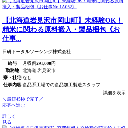
【北海道岩見沢市岡山町】未経験OK！
精米に関わる原料搬入・製品梱包《お
仕事...
日研トータルソーシング株式会社
給与
月収例
291,000
円
勤務地
北海道 岩見沢市
寮・社宅
なし
仕事内容
食品系工場での食品加工製造スタッフ
詳細を表示
＼最短45秒で完了／
応募へ進む
詳しく
見る