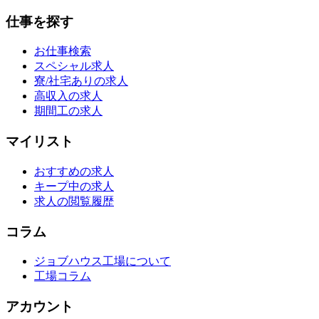
仕事を探す
お仕事検索
スペシャル求人
寮/社宅ありの求人
高収入の求人
期間工の求人
マイリスト
おすすめの求人
キープ中の求人
求人の閲覧履歴
コラム
ジョブハウス工場について
工場コラム
アカウント