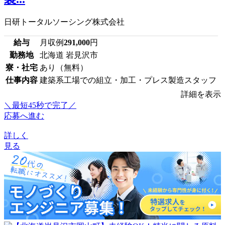
日研トータルソーシング株式会社
給与
月収例
291,000
円
勤務地
北海道 岩見沢市
寮・社宅
あり（無料）
仕事内容
建築系工場での組立・加工・プレス製造スタッフ
詳細を表示
＼最短45秒で完了／
応募へ進む
詳しく
見る