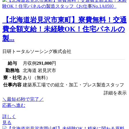
【北海道岩見沢市東町】寮費無料！交通
費全額支給！未経験OK！住宅パネルの
製...
日研トータルソーシング株式会社
給与
月収例
291,000
円
勤務地
北海道 岩見沢市
寮・社宅
あり（無料）
仕事内容
建築系工場での組立・加工・プレス製造スタッフ
詳細を表示
＼最短45秒で完了／
応募へ進む
詳しく
見る