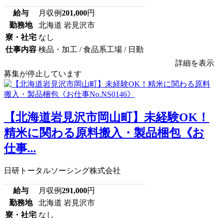
給与
月収例
201,000
円
勤務地
北海道 岩見沢市
寮・社宅
なし
仕事内容
検品・加工 / 食品系工場 / 日勤
詳細を表示
募集が停止しています
【北海道岩見沢市岡山町】未経験OK！
精米に関わる原料搬入・製品梱包《お
仕事...
日研トータルソーシング株式会社
給与
月収例
291,000
円
勤務地
北海道 岩見沢市
寮・社宅
なし