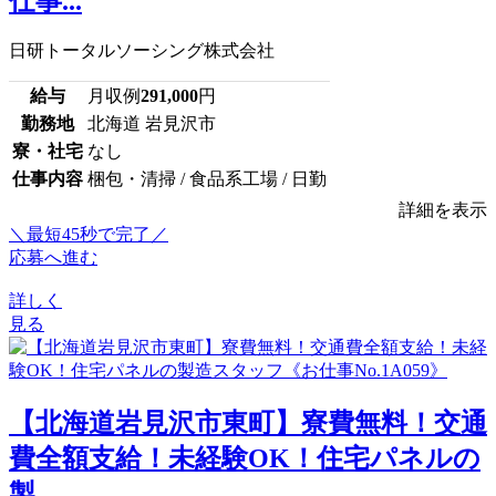
仕事...
日研トータルソーシング株式会社
給与
月収例
291,000
円
勤務地
北海道 岩見沢市
寮・社宅
なし
仕事内容
梱包・清掃 / 食品系工場 / 日勤
詳細を表示
＼最短45秒で完了／
応募へ進む
詳しく
見る
【北海道岩見沢市東町】寮費無料！交通
費全額支給！未経験OK！住宅パネルの
製...