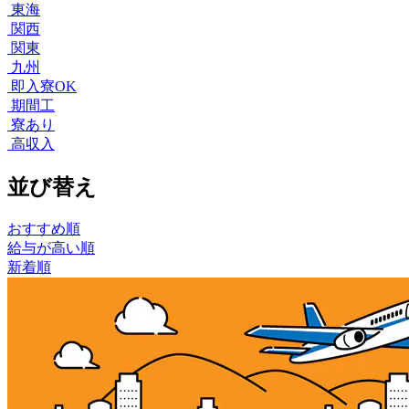
東海
関西
関東
九州
即入寮OK
期間工
寮あり
高収入
並び替え
おすすめ順
給与が高い順
新着順