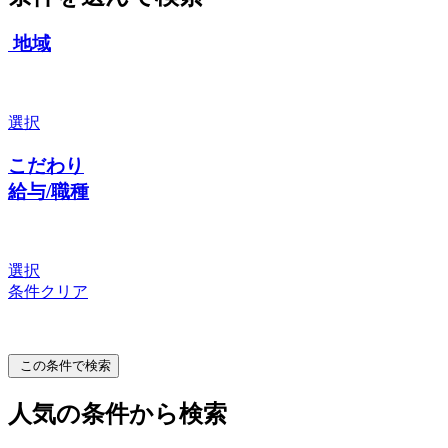
地域
選択
こだわり
給与/職種
選択
条件クリア
この条件で検索
人気の条件から検索