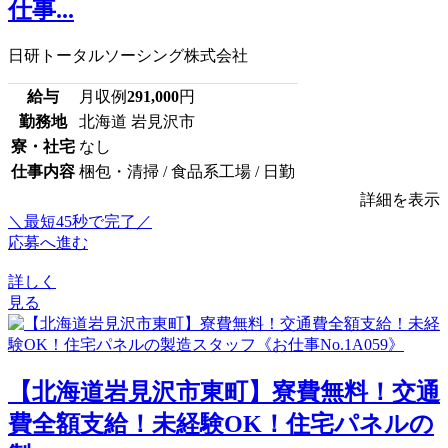
仕事...
日研トータルソーシング株式会社
給与
月収例
291,000
円
勤務地
北海道 岩見沢市
寮・社宅
なし
仕事内容
梱包・清掃 / 食品系工場 / 日勤
詳細を表示
＼最短45秒で完了／
応募へ進む
詳しく
見る
【北海道岩見沢市東町】寮費無料！交通
費全額支給！未経験OK！住宅パネルの