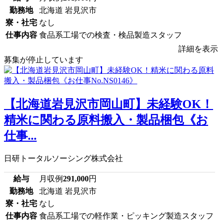
勤務地
北海道 岩見沢市
寮・社宅
なし
仕事内容
食品系工場での検査・検品製造スタッフ
詳細を表示
募集が停止しています
【北海道岩見沢市岡山町】未経験OK！
精米に関わる原料搬入・製品梱包《お
仕事...
日研トータルソーシング株式会社
給与
月収例
291,000
円
勤務地
北海道 岩見沢市
寮・社宅
なし
仕事内容
食品系工場での軽作業・ピッキング製造スタッフ