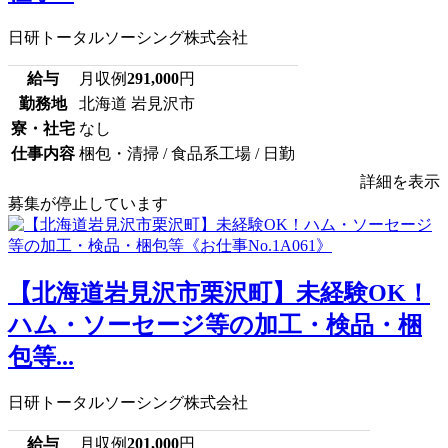
日研トータルソーシング株式会社
給与
月収例
291,000
円
勤務地
北海道 岩見沢市
寮・社宅
なし
仕事内容
梱包・清掃 / 食品系工場 / 日勤
詳細を表示
募集が停止しています
【北海道岩見沢市栗沢町】未経験OK！
ハム・ソーセージ等の加工・検品・梱
包等...
日研トータルソーシング株式会社
給与
月収例
201,000
円