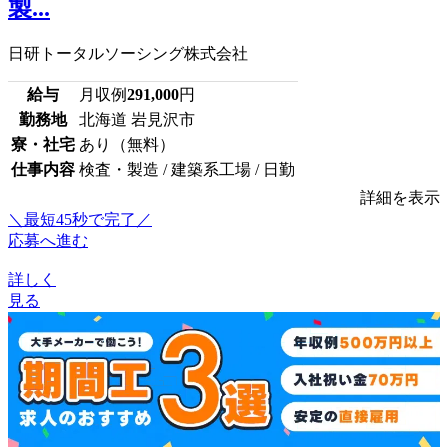
製...
日研トータルソーシング株式会社
給与
月収例
291,000
円
勤務地
北海道 岩見沢市
寮・社宅
あり（無料）
仕事内容
検査・製造 / 建築系工場 / 日勤
詳細を表示
＼最短45秒で完了／
応募へ進む
詳しく
見る