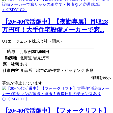
【20~40代活躍中】【夜勤専属】月収28
万円可！大手住宅設備メーカーで窓...
UTエージェント株式会社（関東）
給与
月収例
281,000
円
勤務地
北海道 岩見沢市
寮・社宅
あり
仕事内容
食品系工場での軽作業・ピッキング 夜勤
詳細を表示
募集が停止しています
【20~40代活躍中】【フォークリフト】