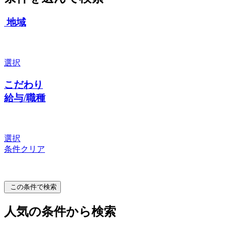
地域
選択
こだわり
給与/職種
選択
条件クリア
この条件で検索
人気の条件から検索