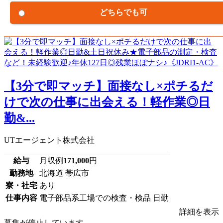
どちらでも可
【3分で即マッチ】面接なし×ポチるだ
けで次の仕事に出会える！軽作業◎日
勤&...
UTエージェント株式会社
給与
月収例
171,000
円
勤務地
北海道 帯広市
寮・社宅
あり
仕事内容
電子部品系工場での検査・検品 日勤
詳細を表示
募集が停止しています