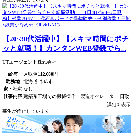
【20~30代活躍中】【スキマ時間にポチ
ッと就職！】カンタンWEB登録でら...
UTエージェント株式会社
給与
月収例
112,000
円
勤務地
北海道 帯広市
寮・社宅
なし
仕事内容
建築系工場での機械操作・製造オペレーター 日勤
詳細を表示
募集が停止しています