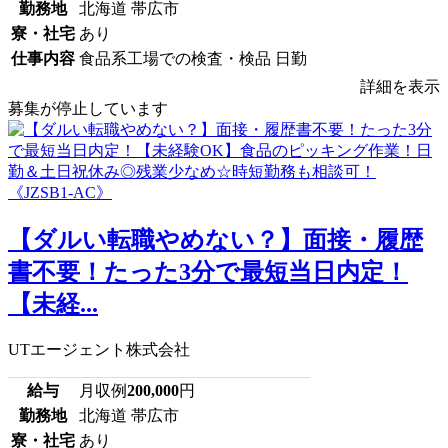
勤務地
北海道 帯広市
寮・社宅
あり
仕事内容
食品系工場での検査・検品 日勤
詳細を表示
募集が停止しています
【ダルい転職やめない？】面接・履歴
書不要！たった3分で最短当日内定！
【未経...
UTエージェント株式会社
給与
月収例
200,000
円
勤務地
北海道 帯広市
寮・社宅
あり