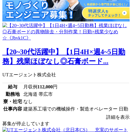
【20~30代活躍中】【1日4H×週4~5日勤
務】残業ほぼなし◎石膏ボード...
UTエージェント株式会社
給与
月収例
112,000
円
勤務地
北海道 帯広市
寮・社宅
なし
仕事内容
建築系工場での機械操作・製造オペレーター 日勤
詳細を表示
募集が停止しています