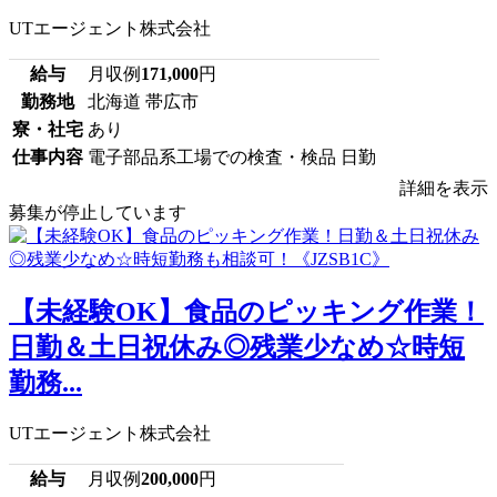
UTエージェント株式会社
給与
月収例
171,000
円
勤務地
北海道 帯広市
寮・社宅
あり
仕事内容
電子部品系工場での検査・検品 日勤
詳細を表示
募集が停止しています
【未経験OK】食品のピッキング作業！
日勤＆土日祝休み◎残業少なめ☆時短
勤務...
UTエージェント株式会社
給与
月収例
200,000
円