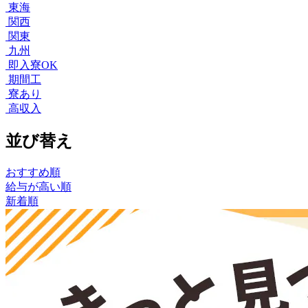
東海
関西
関東
九州
即入寮OK
期間工
寮あり
高収入
並び替え
おすすめ順
給与が高い順
新着順