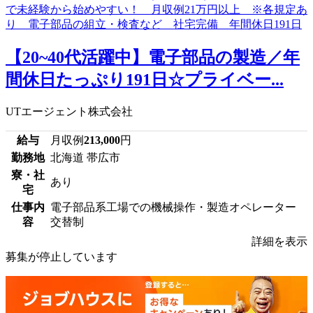
【20~40代活躍中】電子部品の製造／年
間休日たっぷり191日☆プライベー...
UTエージェント株式会社
給与
月収例
213,000
円
勤務地
北海道 帯広市
寮・社
あり
宅
仕事内
電子部品系工場での機械操作・製造オペレーター
容
交替制
詳細を表示
募集が停止しています