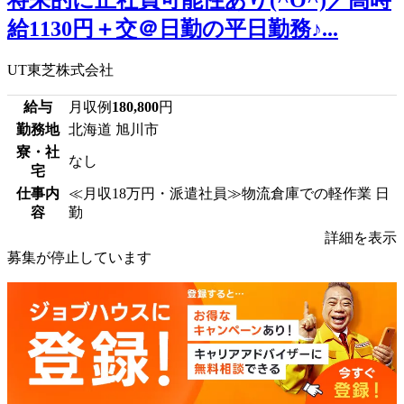
将来的に正社員可能性あり(^O^)／高時
給1130円＋交＠日勤の平日勤務♪...
UT東芝株式会社
給与
月収例
180,800
円
勤務地
北海道 旭川市
寮・社
なし
宅
仕事内
≪月収18万円・派遣社員≫物流倉庫での軽作業 日
容
勤
詳細を表示
募集が停止しています