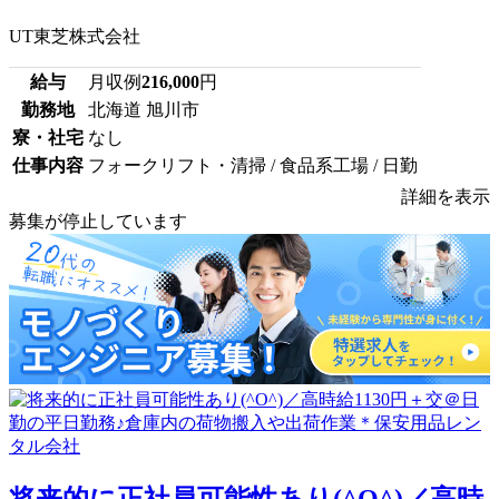
UT東芝株式会社
給与
月収例
216,000
円
勤務地
北海道 旭川市
寮・社宅
なし
仕事内容
フォークリフト・清掃 / 食品系工場 / 日勤
詳細を表示
募集が停止しています