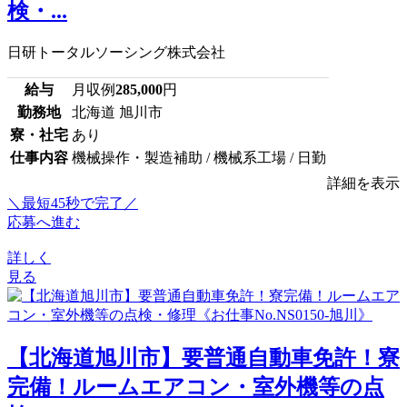
検・...
日研トータルソーシング株式会社
給与
月収例
285,000
円
勤務地
北海道 旭川市
寮・社宅
あり
仕事内容
機械操作・製造補助 / 機械系工場 / 日勤
詳細を表示
＼最短45秒で完了／
応募へ進む
詳しく
見る
【北海道旭川市】要普通自動車免許！寮
完備！ルームエアコン・室外機等の点