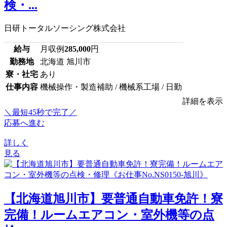
検・...
日研トータルソーシング株式会社
給与
月収例
285,000
円
勤務地
北海道 旭川市
寮・社宅
あり
仕事内容
機械操作・製造補助 / 機械系工場 / 日勤
詳細を表示
＼最短45秒で完了／
応募へ進む
詳しく
見る
【北海道旭川市】要普通自動車免許！寮
完備！ルームエアコン・室外機等の点