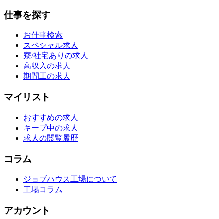
仕事を探す
お仕事検索
スペシャル求人
寮/社宅ありの求人
高収入の求人
期間工の求人
マイリスト
おすすめの求人
キープ中の求人
求人の閲覧履歴
コラム
ジョブハウス工場について
工場コラム
アカウント