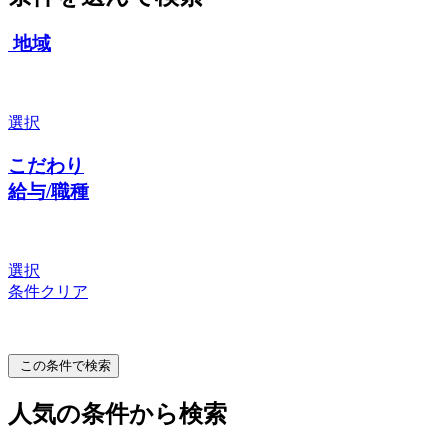
地域
選択
こだわり
給与/職種
選択
条件クリア
この条件で検索
人気の条件から検索