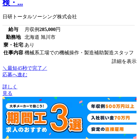
検・...
日研トータルソーシング株式会社
給与
月収例
285,000
円
勤務地
北海道 旭川市
寮・社宅
あり
仕事内容
機械系工場での機械操作・製造補助製造スタッフ
詳細を表示
＼最短45秒で完了／
応募へ進む
詳しく
見る