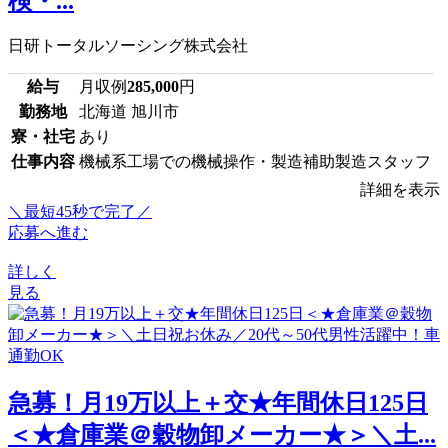
検・...
日研トータルソーシング株式会社
給与
月収例
285,000
円
勤務地
北海道 旭川市
寮・社宅
あり
仕事内容
機械系工場での機械操作・製造補助製造スタッフ
詳細を表示
＼最短45秒で完了／
応募へ進む
詳しく
見る
急募！月19万以上＋交★年間休日125日
＜★倉庫業＠穀物卸メーカー★＞＼土...