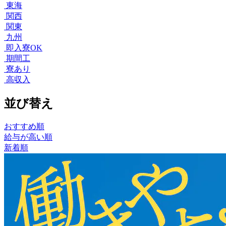
東海
関西
関東
九州
即入寮OK
期間工
寮あり
高収入
並び替え
おすすめ順
給与が高い順
新着順