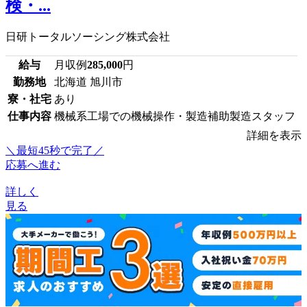
検・...
日研トータルソーシング株式会社
給与
月収例
285,000
円
勤務地
北海道 旭川市
寮・社宅
あり
仕事内容
機械系工場での機械操作・製造補助製造スタッフ
詳細を表示
＼最短45秒で完了／
応募へ進む
詳しく
見る