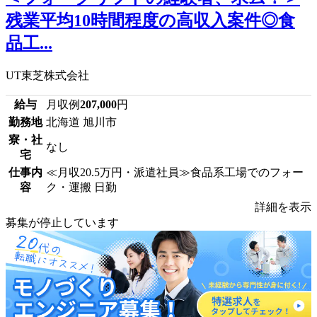
残業平均10時間程度の高収入案件◎食
品工...
UT東芝株式会社
給与
月収例
207,000
円
勤務地
北海道 旭川市
寮・社
なし
宅
仕事内
≪月収20.5万円・派遣社員≫食品系工場でのフォー
容
ク・運搬 日勤
詳細を表示
募集が停止しています