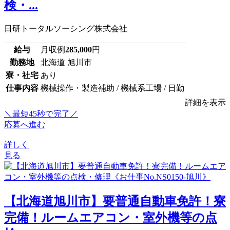
検・...
日研トータルソーシング株式会社
給与
月収例
285,000
円
勤務地
北海道 旭川市
寮・社宅
あり
仕事内容
機械操作・製造補助 / 機械系工場 / 日勤
詳細を表示
＼最短45秒で完了／
応募へ進む
詳しく
見る
【北海道旭川市】要普通自動車免許！寮
完備！ルームエアコン・室外機等の点