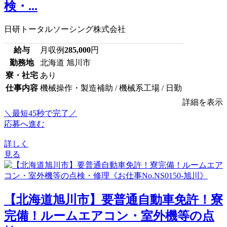
検・...
日研トータルソーシング株式会社
給与
月収例
285,000
円
勤務地
北海道 旭川市
寮・社宅
あり
仕事内容
機械操作・製造補助 / 機械系工場 / 日勤
詳細を表示
＼最短45秒で完了／
応募へ進む
詳しく
見る
【北海道旭川市】要普通自動車免許！寮
完備！ルームエアコン・室外機等の点