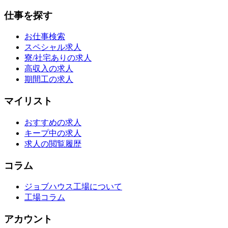
仕事を探す
お仕事検索
スペシャル求人
寮/社宅ありの求人
高収入の求人
期間工の求人
マイリスト
おすすめの求人
キープ中の求人
求人の閲覧履歴
コラム
ジョブハウス工場について
工場コラム
アカウント