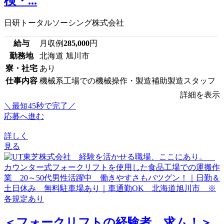
検・...
日研トータルソーシング株式会社
給与
月収例
285,000
円
勤務地
北海道 旭川市
寮・社宅
あり
仕事内容
機械系工場での機械操作・製造補助製造スタッフ
詳細を表示
＼最短45秒で完了／
応募へ進む
詳しく
見る
＜フォークリフトの経験者、求ム！＞