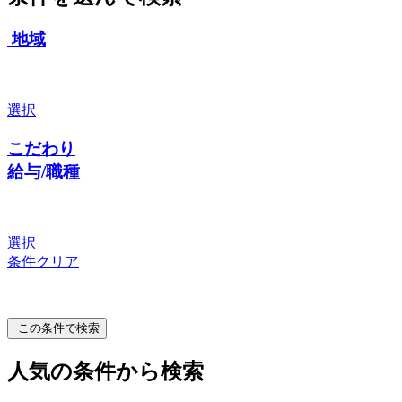
地域
選択
こだわり
給与/職種
選択
条件クリア
この条件で検索
人気の条件から検索