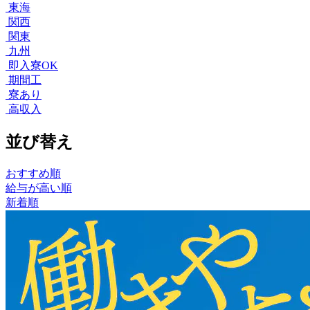
東海
関西
関東
九州
即入寮OK
期間工
寮あり
高収入
並び替え
おすすめ順
給与が高い順
新着順