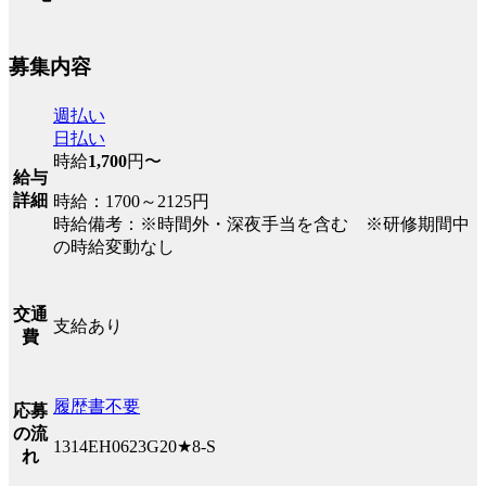
募集内容
週払い
日払い
時給
1,700
円〜
給与
詳細
時給：1700～2125円
時給備考：※時間外・深夜手当を含む ※研修期間中
の時給変動なし
交通
支給あり
費
履歴書不要
応募
の流
1314EH0623G20★8-S
れ