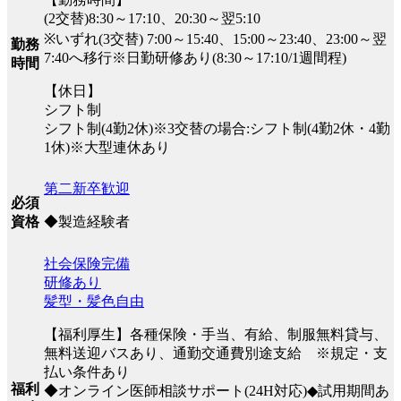
(2交替)8:30～17:10、20:30～翌5:10
※いずれ(3交替) 7:00～15:40、15:00～23:40、23:00～翌
勤務
7:40へ移行※日勤研修あり(8:30～17:10/1週間程)
時間
【休日】
シフト制
シフト制(4勤2休)※3交替の場合:シフト制(4勤2休・4勤
1休)※大型連休あり
第二新卒歓迎
必須
◆製造経験者
資格
社会保険完備
研修あり
髪型・髪色自由
【福利厚生】各種保険・手当、有給、制服無料貸与、
無料送迎バスあり、通勤交通費別途支給 ※規定・支
払い条件あり
福利
◆オンライン医師相談サポート(24H対応)◆試用期間あ