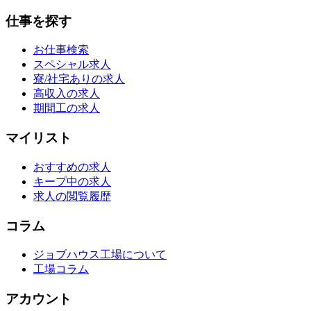
仕事を探す
お仕事検索
スペシャル求人
寮/社宅ありの求人
高収入の求人
期間工の求人
マイリスト
おすすめの求人
キープ中の求人
求人の閲覧履歴
コラム
ジョブハウス工場について
工場コラム
アカウント