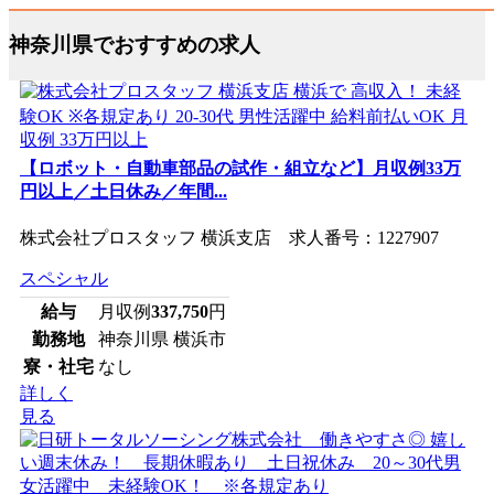
神奈川県でおすすめの求人
【ロボット・自動車部品の試作・組立など】月収例33万
円以上／土日休み／年間...
株式会社プロスタッフ 横浜支店 求人番号：1227907
スペシャル
給与
月収例
337,750
円
勤務地
神奈川県 横浜市
寮・社宅
なし
詳しく
見る