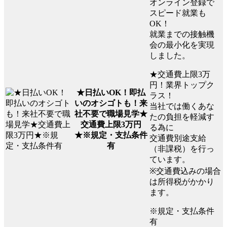
オンライン登録で
スピード就業も
OK！
就業までの接触機
会の最小化を実現
しました。
★交通費上限3万
円！業界トップク
★日払いOK！即払
ラス！
いのオシゴトも！来
当社では働くあな
社不要で職場見学★
たの負担を軽減す
交通費上限3万円
る為に
★※規定・支払条件
交通費別途支給
有
（非課税）を行っ
ています。
※交通費込みの場合
は所得税がかかり
ます。
※規定・支払条件
有