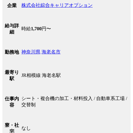
株式会社綜合キャリアオプション
企業
給与詳
時給
1,700
円〜
細
神奈川県
海老名市
勤務地
最寄り
JR相模線 海老名駅
駅
シート・複合機の加工・材料投入 / 自動車系工場 /
仕事内
交替制
容
寮・社
なし
宅