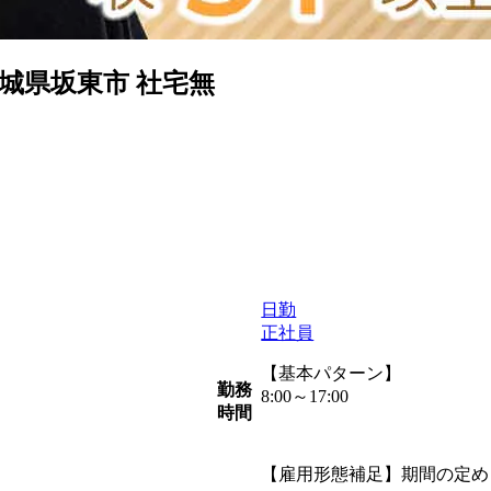
城県坂東市 社宅無
日勤
正社員
【基本パターン】
勤務
8:00～17:00
時間
【雇用形態補足】期間の定め