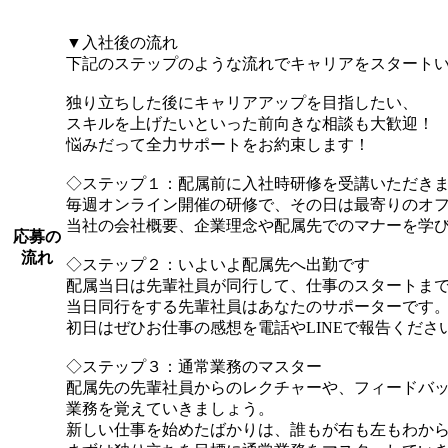
▼入社後の流れ
下記のステップのような流れでキャリアをスタート
独り立ちした後にキャリアアップを目指したい、
スキルを上げたいといった前向きな相談も大歓迎！
悩みだって全力サポートをお約束します！
◇ステップ１：配属前に入社時研修を受講いただき
毎週オンライン開催の研修で、その日は最寄りのオフ
当社の会社概要、企業理念や配属先でのマナーを学
応募の
流れ
◇ステップ２：いよいよ配属先へ出勤です
配属当日は先輩社員が同行して、仕事のスタートまで
当日同行をする先輩社員はあなたのサポーターです
初日はぜひお仕事の感想を電話やLINEで報告くださ
◇ステップ３：通常業務のマスター
配属先の先輩社員からのレクチャーや、フィードバ
業務を覚えていきましょう。
新しい仕事を始めたばかりは、誰もが右も左もわか