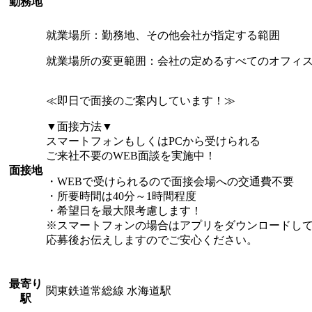
勤務地
就業場所：勤務地、その他会社が指定する範囲
就業場所の変更範囲：会社の定めるすべてのオフィ
≪即日で面接のご案内しています！≫
▼面接方法▼
スマートフォンもしくはPCから受けられる
ご来社不要のWEB面談を実施中！
面接地
・WEBで受けられるので面接会場への交通費不要
・所要時間は40分～1時間程度
・希望日を最大限考慮します！
※スマートフォンの場合はアプリをダウンロードし
応募後お伝えしますのでご安心ください。
最寄り
関東鉄道常総線 水海道駅
駅