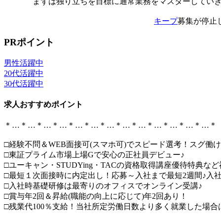
まずは独り立ちを目標に通常業務をマスターしてい
キープ
募集が停止
PRポイント
男性活躍中
20代活躍中
30代活躍中
求人おすすめポイント
＊…＊…＊…＊…＊…＊…＊…＊…＊…＊…＊…＊…＊…＊
□経験不問＆WEB面接可(スマホ可)でスピード選考！スグ働
□東証プライム市場上場Gで安心の正社員デビュー♪
□ユーキャン・STUDYing・TACの資格取得講座優待特典な
□最短１次面接時に内定出し！応募～入社まで最短2週間♪入
□入社時基礎研修は最寄りのオフィスでオンライン受講♪
□賞与年2回＆昇給(職能の向上に応じて)年2回あり！
□残業代100％支給！当社所定労働日数より多く就業した場