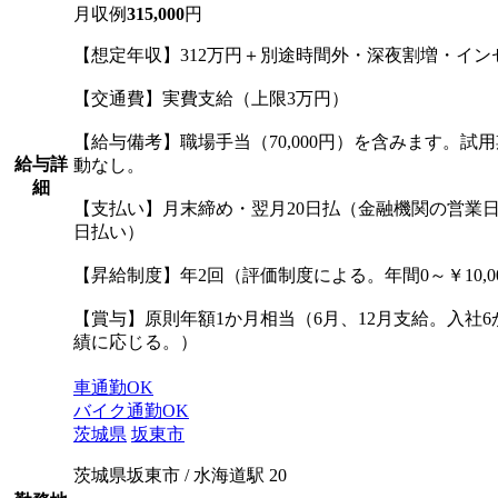
月収例
315,000
円
【想定年収】312万円＋別途時間外・深夜割増・イン
【交通費】実費支給（上限3万円）
【給与備考】職場手当（70,000円）を含みます。試
給与詳
動なし。
細
【支払い】月末締め・翌月20日払（金融機関の営業
日払い）
【昇給制度】年2回（評価制度による。年間0～￥10,
【賞与】原則年額1か月相当（6月、12月支給。入社
績に応じる。）
車通勤OK
バイク通勤OK
茨城県
坂東市
茨城県坂東市 / 水海道駅 20