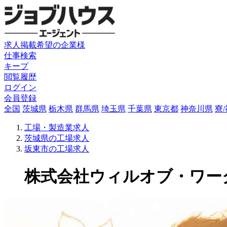
求人掲載希望の企業様
仕事検索
キープ
閲覧履歴
ログイン
会員登録
全国
茨城県
栃木県
群馬県
埼玉県
千葉県
東京都
神奈川県
寮
工場・製造業求人
茨城県の工場求人
坂東市の工場求人
株式会社ウィルオブ・ワーク(A