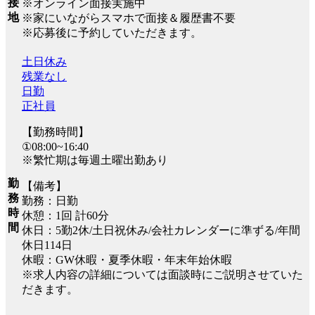
接
※オンライン面接実施中
地
※家にいながらスマホで面接＆履歴書不要
※応募後に予約していただきます。
土日休み
残業なし
日勤
正社員
【勤務時間】
①08:00~16:40
※繁忙期は毎週土曜出勤あり
勤
【備考】
務
勤務：日勤
時
休憩：1回 計60分
間
休日：5勤2休/土日祝休み/会社カレンダーに準ずる/年間
休日114日
休暇：GW休暇・夏季休暇・年末年始休暇
※求人内容の詳細については面談時にご説明させていた
だきます。