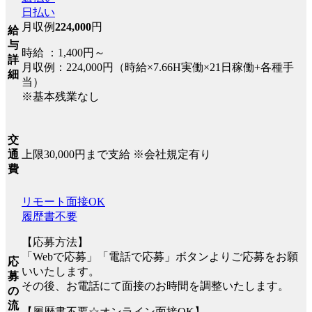
日払い
月収例
224,000
円
給
与
時給 ：1,400円～
詳
月収例：224,000円（時給×7.66H実働×21日稼働+各種手
細
当）
※基本残業なし
交
上限30,000円まで支給 ※会社規定有り
通
費
リモート面接OK
履歴書不要
【応募方法】
「Webで応募」「電話で応募」ボタンよりご応募をお願
応
いいたします。
募
その後、お電話にて面接のお時間を調整いたします。
の
流
【履歴書不要☆オンライン面接OK】