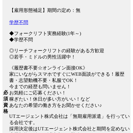
【雇用形態補足】期間の定め：無
学歴不問
◆フォークリフト実務経験(1年～)
◆学歴不問
◎リーチフォークリフトの経験がある方歓迎
◎若手・ミドルの男性活躍中！
《履歴書不要☆オンライン面接OK》
家にいながらスマホですぐにWEB面談ができる！履歴
書・志望動機不要・私服でOK！
今までの経歴も問いません！
必
お気軽にご応募ください！
須
稼ぎたい！休日が多い方がいい！など
資
あなたの希望の働き方をお聞かせください♪
格
UTエージェント株式会社は「無期雇用派遣」を行ってい
る会社です。
採用決定後はUTエージェント株式会社と期間を定めない