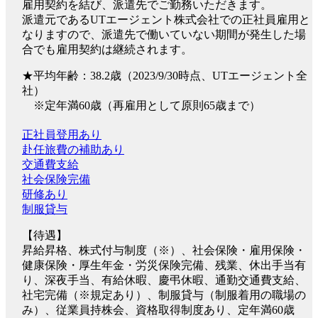
雇用契約を結び、派遣先でご勤務いただきます。
派遣元であるUTエージェント株式会社での正社員雇用と
なりますので、派遣先で働いていない期間が発生した場
合でも雇用契約は継続されます。
★平均年齢：38.2歳（2023/9/30時点、UTエージェント全
社）
※定年満60歳（再雇用として原則65歳まで）
正社員登用あり
赴任旅費の補助あり
交通費支給
社会保険完備
研修あり
制服貸与
【待遇】
昇給昇格、株式付与制度（※）、社会保険・雇用保険・
健康保険・厚生年金・労災保険完備、残業、休出手当有
り、深夜手当、有給休暇、慶弔休暇、通勤交通費支給、
社宅完備（※規定あり）、制服貸与（制服着用の職場の
み）、従業員持株会、資格取得制度あり、定年満60歳