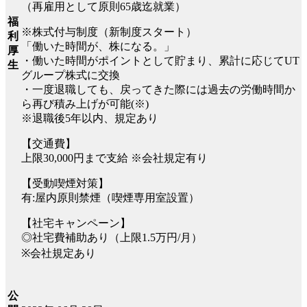
（再雇用として原則65歳迄就業）
福
※株式付与制度（新制度スタート）
利
「働いた時間が、株になる。」
厚
・働いた時間がポイントとして貯まり、累計に応じてUT
生
グループ株式に交換
・一度退職しても、戻ってきた際には過去の労働時間か
ら再び積み上げが可能(※)
※退職後5年以内、規定あり
【交通費】
上限30,000円まで支給 ※会社規定有り
【受動喫煙対策】
有:屋内原則禁煙（喫煙専用室設置）
【社宅キャンペーン】
◎社宅費補助あり（上限1.5万円/月）
※会社規定あり
公