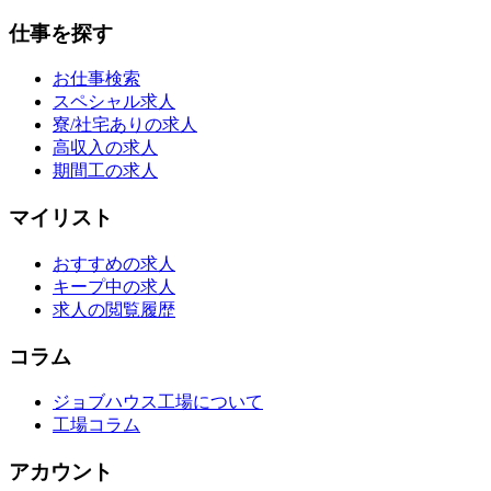
仕事を探す
お仕事検索
スペシャル求人
寮/社宅ありの求人
高収入の求人
期間工の求人
マイリスト
おすすめの求人
キープ中の求人
求人の閲覧履歴
コラム
ジョブハウス工場について
工場コラム
アカウント