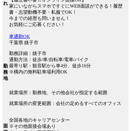
れ
家にいながらスマホですぐにWEB面談ができる！履歴
書・志望動機不要・私服でOK！
今までの経歴も問いません！
お気軽にご応募ください！
車通勤OK
千葉県 銚子市
勤務詳細：銚子市
通勤方法：徒歩/車/自転車/電車/バイク
最寄り駅：観音駅から車4分、徒歩16分
勤
※構内の無料駐車場利用OK
務
地
就業場所：勤務地、その他会社が指定する範囲
就業場所の変更範囲：会社の定めるすべてのオフィス
全国各地のキャリアセンター
面
※その他面接会場あり