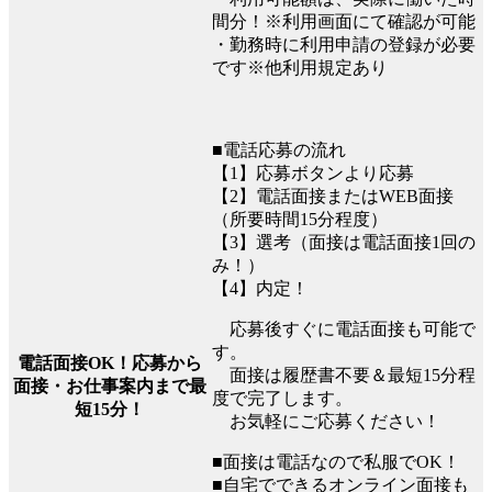
間分！※利用画面にて確認が可能
・勤務時に利用申請の登録が必要
です※他利用規定あり
■電話応募の流れ
【1】応募ボタンより応募
【2】電話面接またはWEB面接
（所要時間15分程度）
【3】選考（面接は電話面接1回の
み！）
【4】内定！
応募後すぐに電話面接も可能で
す。
電話面接OK！応募から
面接は履歴書不要＆最短15分程
面接・お仕事案内まで最
度で完了します。
短15分！
お気軽にご応募ください！
■面接は電話なので私服でOK！
■自宅でできるオンライン面接も