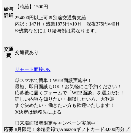
【時給】1500円
給与
詳細
254000円以上可※別途交通費支給
内訳：147Ｈ＋残業1875円×10Ｈ＋深夜375円×40Ｈ
※残業などにより給与例は異なります。
交通
交通費あり
費
リモート面接OK
◎スマホで簡単！WEB面談実施中！
最短、即日面談もOK！お気軽にご予約ください！
応募後に届くフォームで「WEB面談」を選ぶだけ！
詳しい内容を知りたい・相談したい方、大歓迎！
すぐ決めたい・働きたい方も歓迎いたします！
※決定は勤務先による
◎来場面談者限定キャンペーン実施中！
8月限定！来場登録でAmazonギフトカード3,000円分プ
応募