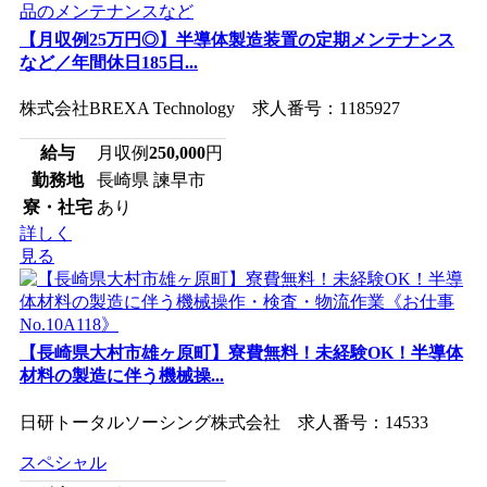
【月収例25万円◎】半導体製造装置の定期メンテナンス
など／年間休日185日...
株式会社BREXA Technology 求人番号：1185927
給与
月収例
250,000
円
勤務地
長崎県 諫早市
寮・社宅
あり
詳しく
見る
【長崎県大村市雄ヶ原町】寮費無料！未経験OK！半導体
材料の製造に伴う機械操...
日研トータルソーシング株式会社 求人番号：14533
スペシャル