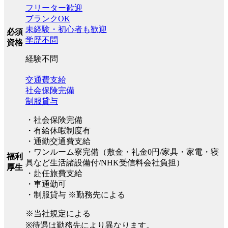
フリーター歓迎
ブランクOK
未経験・初心者も歓迎
必須
学歴不問
資格
経験不問
交通費支給
社会保険完備
制服貸与
・社会保険完備
・有給休暇制度有
・通勤交通費支給
・ワンルーム寮完備（敷金・礼金0円/家具・家電・寝
福利
具など生活諸設備付/NHK受信料会社負担）
厚生
・赴任旅費支給
・車通勤可
・制服貸与 ※勤務先による
※当社規定による
※待遇は勤務先により異なります。