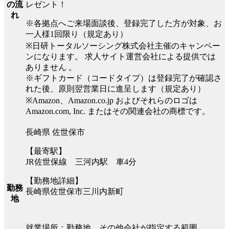
レゼント！
の流
れ
※各拠点へご来場面談後、登録完了した方が対象、お
一人様1回限り（規定あり）
※日研トータルソーシング株式会社主催のキャンペー
ンになります。 求人サイト運営会社による提供では
ありません 。
※ギフトカード（コードタイプ）は登録完了が確認さ
れた後、原則翌営業日に進呈します（規定あり）
※Amazon、Amazon.co.jp およびそれらのロゴは
Amazon.com, Inc. またはその関連会社の商標です。
長崎県 佐世保市
【最寄駅】
JR佐世保線 三河内駅 車4分
【勤務地詳細】
勤務
長崎県佐世保市三川内新町
地
就業場所：勤務地、その他会社が指定する範囲