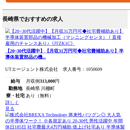
長崎県でおすすめの求人
【20~30代活躍中】【月収31万円可◆社宅費補助あり】半
導体装置部品の機...
UTエージェント株式会社 求人番号：1050609
給与
月収例
313,000
円
勤務地
長崎県 川棚町
寮・社宅
あり（無料）
詳しく
見る