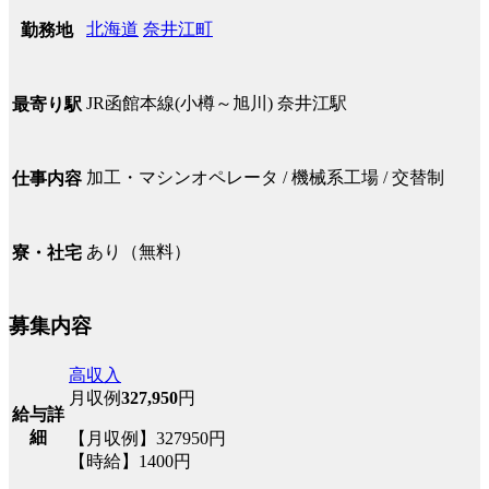
北海道
奈井江町
勤務地
JR函館本線(小樽～旭川) 奈井江駅
最寄り駅
加工・マシンオペレータ / 機械系工場 / 交替制
仕事内容
あり（無料）
寮・社宅
募集内容
高収入
月収例
327,950
円
給与詳
細
【月収例】327950円
【時給】1400円