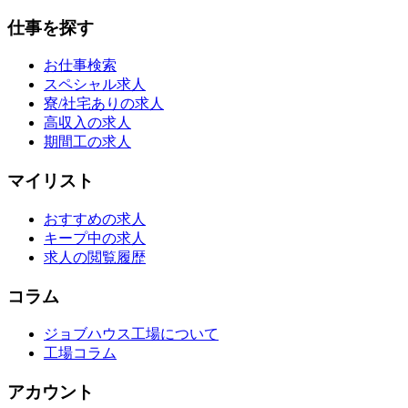
仕事を探す
お仕事検索
スペシャル求人
寮/社宅ありの求人
高収入の求人
期間工の求人
マイリスト
おすすめの求人
キープ中の求人
求人の閲覧履歴
コラム
ジョブハウス工場について
工場コラム
アカウント