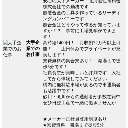
安心の大手メーカー 北海道住電精密
株式会社での勤務です
超硬合金の工具を作っているリーディ
ングカンパニーです
超合金はどうやって作るか知っていま
すか！？ 事前に工場見学ができま
す！
大手企
高時給1400円！、月収例32万円以上可
業での
能！ 土日休みでプライベートが充
お仕事
実します！
寮費無料の集合寮あり！ 職場まで徒
歩5分です！
社員食堂が美味しいと評判です 入社
してから体験してみてください
構内に無料駐車場があるので車通勤者
も活躍中です！
砂川・滝川からの通勤者が多数在籍中
ぜひ日総工産で一緒に働きませんか
★メーカー正社員登用制度あり
★寮費無料 職場まで徒歩5分