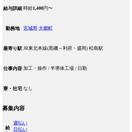
時給
1,400
円〜
給与詳細
宮城県
大郷町
勤務地
JR東北本線(黒磯～利府・盛岡) 松島駅
最寄り駅
加工・操作 / 半導体工場 / 日勤
仕事内容
なし
寮・社宅
募集内容
週払い
給
日払い