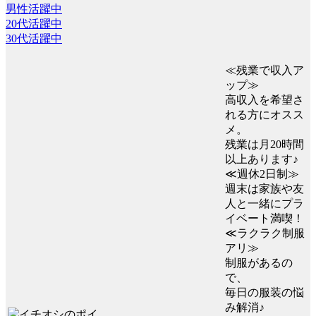
男性活躍中
20代活躍中
30代活躍中
≪残業で収入ア
ップ≫
高収入を希望さ
れる方にオスス
メ。
残業は月20時間
以上あります♪
≪週休2日制≫
週末は家族や友
人と一緒にプラ
イベート満喫！
≪ラクラク制服
アリ≫
制服があるの
で、
毎日の服装の悩
み解消♪