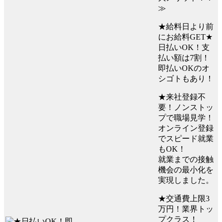
≫
★給料日より前
にお給料GET★
日払いOK！支
払い額は7割！
即払いOKのオ
シゴトもあり！
★来社登録不
要！ノンストッ
プで職場見学！
オンライン登録
でスピード就業
もOK！
就業までの接触
機会の最小化を
実現しました。
★交通費上限3
万円！業界トッ
プクラス！