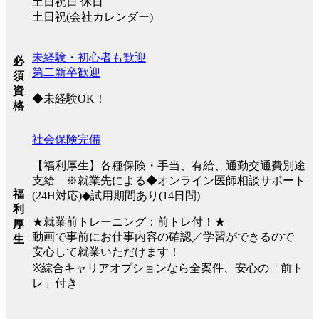
土日祝日 休日
土日祝(会社カレンダー)
未経験・初心者も歓迎
必
第二新卒歓迎
須
資
◆未経験OK！
格
社会保険完備
【福利厚生】各種保険・手当、有給、通勤交通費別途
支給 ※就業先による◆オンライン医師相談サポート
福
(24H対応)◆試用期間あり(14日間)
利
★就業前トレーニング：前トレ付！★
厚
動画で事前にお仕事内容の確認／学習ができるので
生
安心して就業いただけます！
※綜合キャリアオプションなら全案件、安心の「前ト
レ」付き