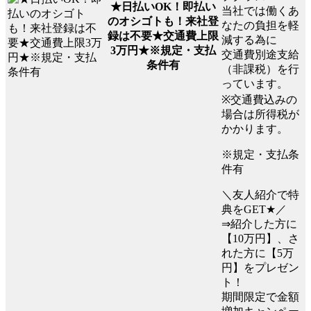
★日払いOK！即払い
当社では働くあ
のオシゴトも！来社登
なたの負担を軽
録は不要★交通費上限
減する為に
3万円★※規定・支払
交通費別途支給
条件有
（非課税）を行
っています。
※交通費込みの
場合は所得税が
かかります。
※規定・支払条
件有
＼友人紹介で特
典をGET★／
⇒紹介した方に
【10万円】、さ
れた方に【5万
円】をプレゼン
ト！
期間限定で金額