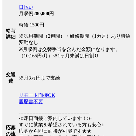
日払い
月収例
280,000
円
時給 1500円
給与
※試用期間（2週間）・研修期間（1カ月）あり時給
詳細
変動なし
※月収例は交替手当を含んだ金額になります。
（10,165円/月）※1ヶ月未満は日割り
交通
※月3万円まで支給
費
リモート面接OK
履歴書不要
----------------------------------------------
≪即日面接ご案内しています！≫
すぐに就業を希望されている方も安心♪
応募
応募から即日面接が可能です★★
の流