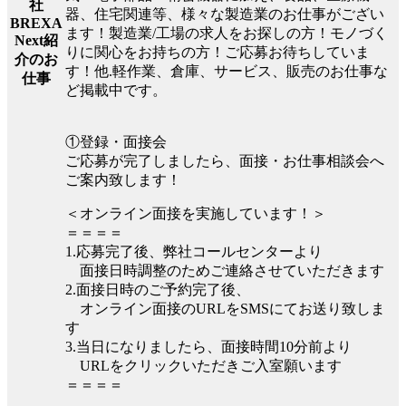
社
器、住宅関連等、様々な製造業のお仕事がござい
BREXA
ます！製造業/工場の求人をお探しの方！モノづく
Next紹
りに関心をお持ちの方！ご応募お待ちしていま
介のお
す！他.軽作業、倉庫、サービス、販売のお仕事な
仕事
ど掲載中です。
①登録・面接会
ご応募が完了しましたら、面接・お仕事相談会へ
ご案内致します！
＜オンライン面接を実施しています！＞
＝＝＝＝
1.応募完了後、弊社コールセンターより
面接日時調整のためご連絡させていただきます
2.面接日時のご予約完了後、
オンライン面接のURLをSMSにてお送り致しま
す
3.当日になりましたら、面接時間10分前より
URLをクリックいただきご入室願います
＝＝＝＝