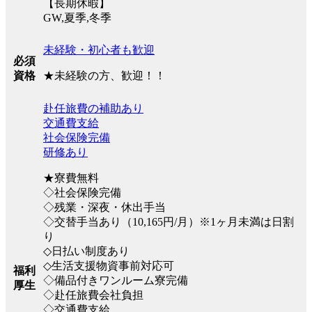
【長期休暇】
GW,夏季,冬季
未経験・初心者も歓迎
必須
★未経験の方、歓迎！！
資格
赴任旅費の補助あり
交通費支給
社会保険完備
研修あり
★寮費無料
◇社会保険完備
◇残業・深夜・休出手当
◇交替手当あり（10,165円/月）※1ヶ月未満は日割
り
◇日払い制度あり
◇生活支援物資事前対応可
福利
◇備品付きワンルーム寮完備
厚生
◇赴任旅費会社負担
◇交通費支給