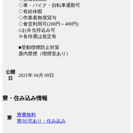
◇車・バイク・自転車通勤可
◇有給休暇
◇作業着無償貸与
◇食堂利用可(200円～400円)
◇お弁当持込み可
※各待遇は規定有
■受動喫煙防止対策
屋内禁煙（喫煙室あり）
公開
2021年 04月 09日
日
寮・住み込み情報
寮費無料
寮
寮/社宅あり・住み込み