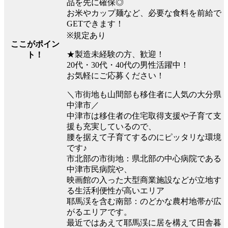
品を先に確保◎
お米やカップ麺など、必要な食料を前給で
GETできます！
※規定あり
ここがポイン
★製造未経験の方、歓迎！
ト！
20代・30代・40代の男性活躍中！
お気軽にご応募ください！
＼市街地も山間部も移住者に人気の大分県
中津市／
中津市は移住者の住宅取得支援や子育て支
援も充実しているので、
腰を据えて子育てするのにピッタリな環境
です♪
市北部の市街地：県北部の中心病院である
中津市民病院や、
映画館の入った大型商業施設などが立地す
る生活利便性が高いエリア
耶馬渓を含む南部：のどかな農村地帯が広
がるエリアです。
最近ではあえて耶馬渓に居を構えて田舎暮