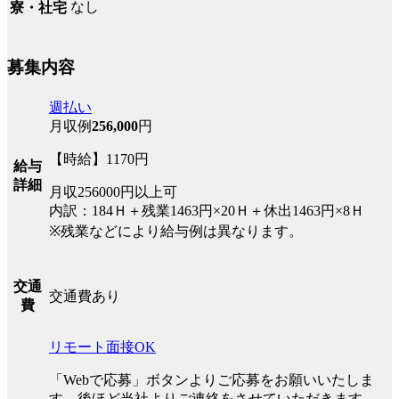
なし
寮・社宅
募集内容
週払い
月収例
256,000
円
【時給】1170円
給与
詳細
月収256000円以上可
内訳：184Ｈ＋残業1463円×20Ｈ＋休出1463円×8Ｈ
※残業などにより給与例は異なります。
交通
交通費あり
費
リモート面接OK
「Webで応募」ボタンよりご応募をお願いいたしま
す。後ほど当社よりご連絡をさせていただきます。