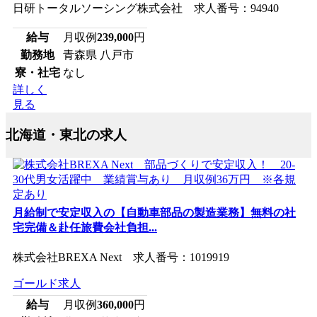
日研トータルソーシング株式会社 求人番号：94940
給与
月収例
239,000
円
勤務地
青森県 八戸市
寮・社宅
なし
詳しく
見る
北海道・東北の求人
月給制で安定収入の【自動車部品の製造業務】無料の社
宅完備＆赴任旅費会社負担...
株式会社BREXA Next 求人番号：1019919
ゴールド求人
給与
月収例
360,000
円