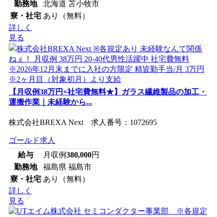
勤務地
北海道 苫小牧市
寮・社宅
あり（無料）
詳しく
見る
【月収例38万円×社宅費無料★】ガラス繊維製品の加工・
運搬作業｜未経験から...
株式会社BREXA Next 求人番号：1072695
ゴールド求人
給与
月収例
380,000
円
勤務地
福島県 福島市
寮・社宅
あり（無料）
詳しく
見る