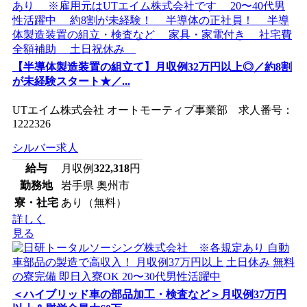
【半導体製造装置の組立て】月収例32万円以上◎／約8割
が未経験スタート★／...
UTエイム株式会社 オートモーティブ事業部 求人番号：
1222326
シルバー求人
給与
月収例
322,318
円
勤務地
岩手県 奥州市
寮・社宅
あり（無料）
詳しく
見る
＜ハイブリッド車の部品加工・検査など＞月収例37万円