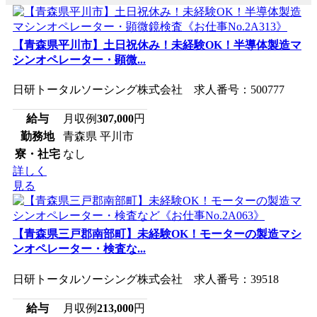
【青森県平川市】土日祝休み！未経験OK！半導体製造マ
シンオペレーター・顕微...
日研トータルソーシング株式会社 求人番号：500777
給与
月収例
307,000
円
勤務地
青森県 平川市
寮・社宅
なし
詳しく
見る
【青森県三戸郡南部町】未経験OK！モーターの製造マシ
ンオペレーター・検査な...
日研トータルソーシング株式会社 求人番号：39518
給与
月収例
213,000
円