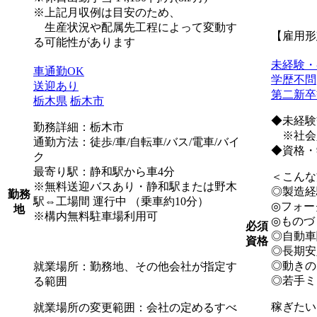
※上記月収例は目安のため、
生産状況や配属先工程によって変動す
【雇用形
る可能性があります
未経験・
車通勤OK
学歴不問
送迎あり
第二新卒
栃木県
栃木市
◆未経験
勤務詳細：栃木市
※社会
通勤方法：徒歩/車/自転車/バス/電車/バイ
◆資格・
ク
最寄り駅：静和駅から車4分
＜こんな
※無料送迎バスあり・静和駅または野木
◎製造経
勤務
駅⇔工場間 運行中 （乗車約10分）
◎フォー
地
※構内無料駐車場利用可
◎ものづ
必須
◎自動車
資格
◎長期安
◎動きの
就業場所：勤務地、その他会社が指定す
◎若手ミ
る範囲
稼ぎたい
就業場所の変更範囲：会社の定めるすべ