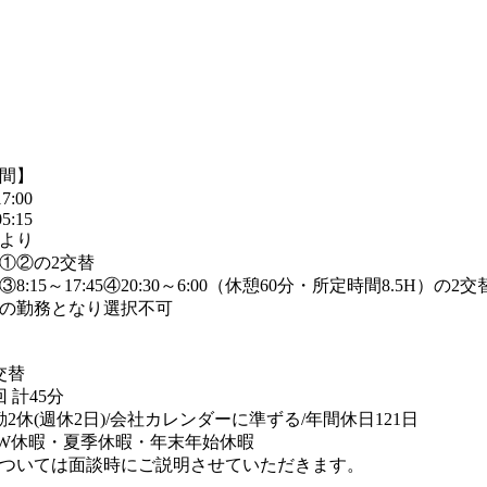
間】
7:00
5:15
より
休①②の2交替
③8:15～17:45④20:30～6:00（休憩60分・所定時間8.5H）の2交
の勤務となり選択不可
交替
 計45分
勤2休(週休2日)/会社カレンダーに準ずる/年間休日121日
W休暇・夏季休暇・年末年始休暇
ついては面談時にご説明させていただきます。