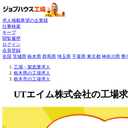
求人掲載希望の企業様
仕事検索
キープ
閲覧履歴
ログイン
会員登録
全国
茨城県
栃木県
群馬県
埼玉県
千葉県
東京都
神奈川県
寮
工場・製造業求人
栃木県の工場求人
栃木市の工場求人
UTエイム株式会社の工場求人(2