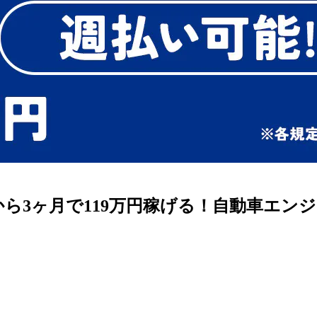
ら3ヶ月で119万円稼げる！自動車エン