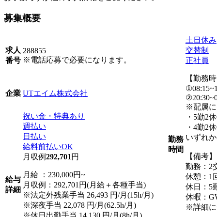
募集概要
土日休み
交替制
求人
288855
※電話応募で必要になります。
正社員
番号
【勤務時
①08:15~1
UTエイム株式会社
企業
②20:30~0
※配属に
祝い金・特典あり
・5勤2
週払い
・4勤2休
日払い
いずれか
勤務
給料前払いOK
時間
【備考】
月収例
292,701
円
勤務：2
月給 ：230,000円~
休憩：1回
給与
月収例：292,701円(月給＋各種手当)
休日：5
詳細
※法定外残業手当 26,493 円/月(15h/月)
休暇：G
※深夜手当 22,078 円/月(62.5h/月)
※詳細に
※休日出勤手当 14,130 円/月(8h/月)