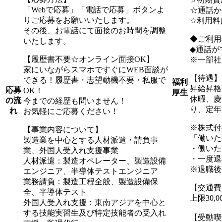
「Webで応募」「電話で応募」ボタンよ
☆通話か
りご応募をお願いいたします。
☆利用料
その後、お電話にて面接のお時間を調整
◆ご利用
いたします。
◆通話が
【履歴書不要☆オンライン面接OK】
※一部社
家にいながらスマホですぐにWEB面談が
【待遇】
できる！履歴書・志望動機不要・私服で
福利
昇給昇格
応募
OK！
厚生
休暇、慶
の流
今までの経歴も問いません！
り、定年
れ
お気軽にご応募ください！
※株式付
【事業内容について】
「働いた
製造業を中心とする人材派遣・請負事
・働いた
業、外国人受入れ支援事業
・一度退
人材派遣：製造オペレーター、製造設備
※退職後
エンジニア、半導体テストエンジニア
業務請負：製造工程全般、製造設備保
【交通費
全、半導体テスト
上限30,
外国人受入れ支援：東南アジアを中心と
する技能実習生及び特定技能者の受入れ
【受動喫