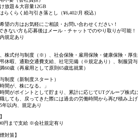
け放題＆大容量12GB
はらくらく給与引き落とし（¥6,402/月 税込）
希望の方はお気軽にご相談・お問い合わせください！
できない方も応募後はメール・チャットでのやり取りが可能！
内規定あり
、株式付与制度（※）、社会保険・雇用保険・健康保険・厚生
弔休暇、通勤交通費支給、社宅完備（※規定あり）、制服貸与
満60歳（再雇用として原則65歳迄就業）
与制度（新制度スタート）
時間が、株になる。」
時間がポイントとして貯まり、累計に応じてUTグループ株式
職しても、戻ってきた際には過去の労働時間から再び積み上げが
5年以内、規定あり
】
000円まで支給 ※会社規定有り
煙対策】