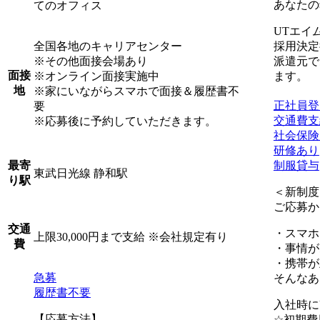
あなたの
てのオフィス
UTエイ
全国各地のキャリアセンター
採用決定
※その他面接会場あり
派遣元で
面接
※オンライン面接実施中
ます。
地
※家にいながらスマホで面接＆履歴書不
正社員登
要
交通費支
※応募後に予約していただきます。
社会保険
研修あり
制服貸与
最寄
東武日光線 静和駅
り駅
＜新制度
ご応募か
交通
・スマホ
上限30,000円まで支給 ※会社規定有り
費
・事情が
・携帯が
急募
そんなあ
履歴書不要
入社時に
【応募方法】
☆初期費