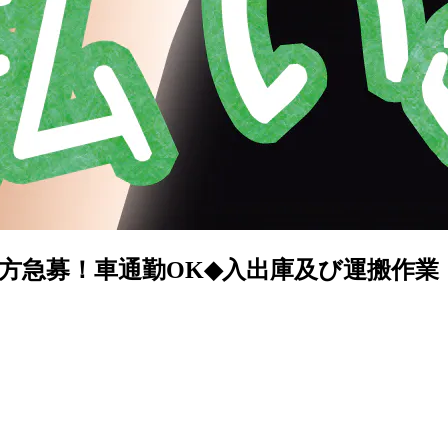
募！車通勤OK◆入出庫及び運搬作業《お仕