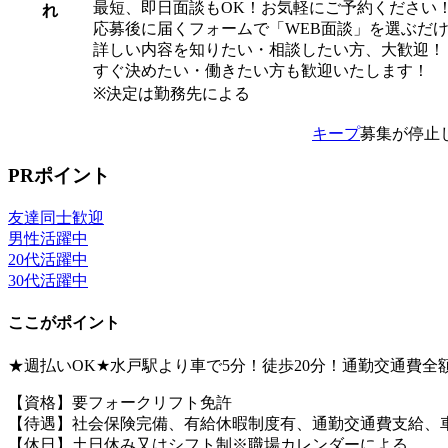
最短、即日面談もOK！お気軽にご予約ください
れ
応募後に届くフォームで「WEB面談」を選ぶだ
詳しい内容を知りたい・相談したい方、大歓迎！
すぐ決めたい・働きたい方も歓迎いたします！
※決定は勤務先による
キープ
募集が停止
PRポイント
友達同士歓迎
男性活躍中
20代活躍中
30代活躍中
ここがポイント
★週払いOK★水戸駅より車で5分！徒歩20分！通勤交通費
【資格】要フォークリフト免許
【待遇】社会保険完備、有給休暇制度有、通勤交通費支給、
【休日】土日休み又はシフト制※職場カレンダーによる