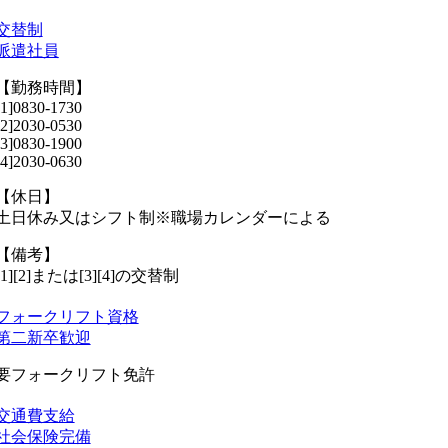
交替制
派遣社員
【勤務時間】
[1]0830-1730
[2]2030-0530
[3]0830-1900
[4]2030-0630
【休日】
土日休み又はシフト制※職場カレンダーによる
【備考】
[1][2]または[3][4]の交替制
フォークリフト資格
第二新卒歓迎
要フォークリフト免許
交通費支給
社会保険完備