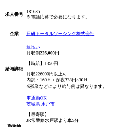
181685
求人番号
※電話応募で必要になります。
日研トータルソーシング株式会社
企業
週払い
月収例
226,000
円
【時給】1350円
給与詳細
月収226000円以上可
内訳：160Ｈ＋深夜338円×30Ｈ
※残業などにより給与例は異なります。
車通勤OK
茨城県
水戸市
【最寄駅】
JR常磐線水戸駅より車5分
勤務地