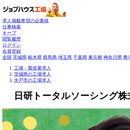
求人掲載希望の企業様
仕事検索
キープ
閲覧履歴
ログイン
会員登録
全国
茨城県
栃木県
群馬県
埼玉県
千葉県
東京都
神奈川県
寮
工場・製造業求人
茨城県の工場求人
水戸市の工場求人
日研トータルソーシング株式会