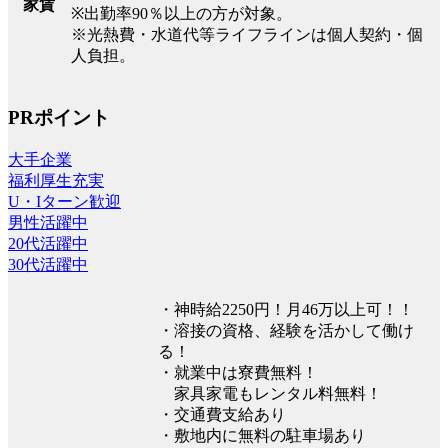
家賃
※出勤率90％以上の方が対象。
※光熱費・水道代等ライフラインは個人契約・個
人負担。
PRポイント
大手企業
福利厚生充実
U・Iターン歓迎
男性活躍中
20代活躍中
30代活躍中
・神時給2250円！月46万以上可！！
・溶接の資格、経験を活かして働け
る！
・就業中は寮費無料！
家具家電もレンタル料無料！
・交通費支給あり
・敷地内に無料の駐車場あり