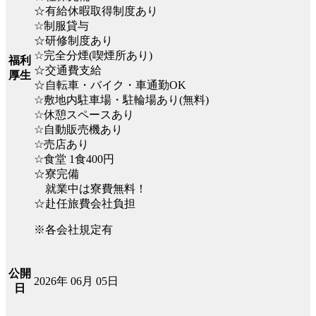
☆有給休暇取得制度あり
☆制服貸与
☆研修制度あり
☆完全分煙(喫煙所あり)
福利
☆交通費支給
厚生
☆自転車・バイク・車通勤OK
☆敷地内駐車場・駐輪場あり(無料)
☆休憩スペースあり
☆自動販売機あり
☆売店あり
☆食堂 1食400円
☆寮完備
就業中は寮費無料！
☆赴任旅費会社負担
※各会社規定有
公開
2026年 06月 05日
日