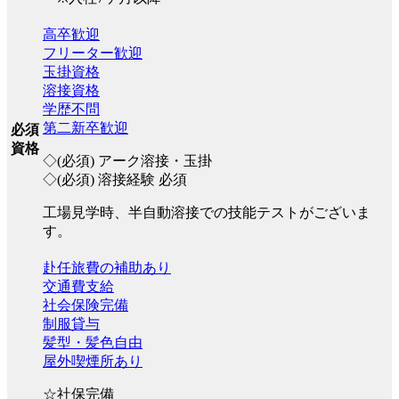
高卒歓迎
フリーター歓迎
玉掛資格
溶接資格
学歴不問
第二新卒歓迎
必須
資格
◇(必須) アーク溶接・玉掛
◇(必須) 溶接経験 必須
工場見学時、半自動溶接での技能テストがございま
す。
赴任旅費の補助あり
交通費支給
社会保険完備
制服貸与
髪型・髪色自由
屋外喫煙所あり
☆社保完備