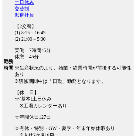
土日休み
交替制
派遣社員
【2交替】
(1) 8:15－16:45
(2) 21:00－5:30
実働 7時間45分
休憩 45分
勤務
※生産状況のより、始業・終業時間が前後する可能性
時間
あり
※研修期間中は「日勤」勤務となります。
【休 日】
☆(基本)土日休み
※工場カレンダーあり
☆年間休日127日
☆有休・特別・GW・夏季・年末年始休暇あり
※入社7ケ月以降