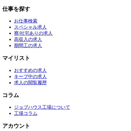
仕事を探す
お仕事検索
スペシャル求人
寮/社宅ありの求人
高収入の求人
期間工の求人
マイリスト
おすすめの求人
キープ中の求人
求人の閲覧履歴
コラム
ジョブハウス工場について
工場コラム
アカウント