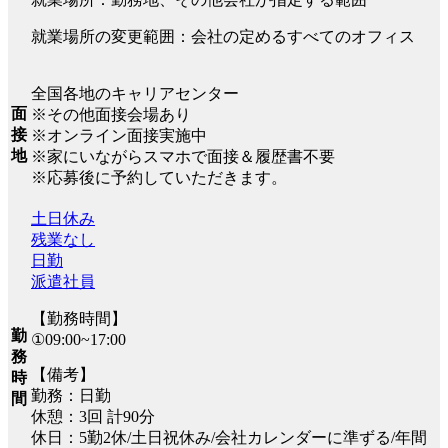
就業場所の変更範囲：会社の定めるすべてのオフィス
全国各地のキャリアセンター
面
※その他面接会場あり
接
※オンライン面接実施中
地
※家にいながらスマホで面接＆履歴書不要
※応募後に予約していただきます。
土日休み
残業なし
日勤
派遣社員
【勤務時間】
勤
①09:00~17:00
務
【備考】
時
勤務：日勤
間
休憩：3回 計90分
休日：5勤2休/土日祝休み/会社カレンダーに準ずる/年間