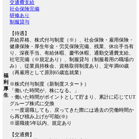
交通費支給
社会保険完備
研修あり
制服貸与
【待遇】
昇給昇格、株式付与制度（※）、社会保険・雇用保険・
健康保険・厚生年金・労災保険完備、残業、休出手当有
り、深夜手当、有給休暇、慶弔休暇、通勤交通費支給、
社宅完備（※規定あり）、制服貸与（制服着用の職場の
み）、従業員持株会、資格取得制度あり、定年満60歳
（再雇用として原則65歳迄就業）
福
利
※株式付与制度（新制度スタート）
厚
「働いた時間が、株になる。」
生
・働いた時間がポイントとして貯まり、累計に応じてUT
グループ株式に交換
・一度退職しても、戻ってきた際には過去の労働時間か
ら再び積み上げが可能(※)
※退職後5年以内、規定あり
【交通費】