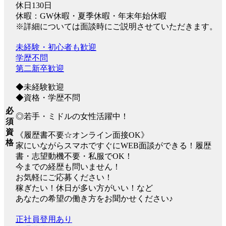
休日130日
休暇：GW休暇・夏季休暇・年末年始休暇
※詳細については面談時にご説明させていただきます。
未経験・初心者も歓迎
学歴不問
第二新卒歓迎
◆未経験歓迎
◆資格・学歴不問
必
◎若手・ミドルの女性活躍中！
須
資
《履歴書不要☆オンライン面接OK》
格
家にいながらスマホですぐにWEB面談ができる！履歴
書・志望動機不要・私服でOK！
今までの経歴も問いません！
お気軽にご応募ください！
稼ぎたい！休日が多い方がいい！など
あなたの希望の働き方をお聞かせください♪
正社員登用あり