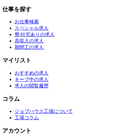
仕事を探す
お仕事検索
スペシャル求人
寮/社宅ありの求人
高収入の求人
期間工の求人
マイリスト
おすすめの求人
キープ中の求人
求人の閲覧履歴
コラム
ジョブハウス工場について
工場コラム
アカウント