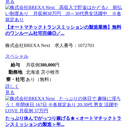
見る
【オートマチックトランスミッションの製造業務】無料
のワンルーム社宅完備◎／...
株式会社BREXA Next 求人番号：1072703
スペシャル
給与
月収例
380,000
円
勤務地
北海道 苫小牧市
寮・社宅
あり（無料）
詳しく
見る
たっぷり休んでがっつり稼げる★＜オートマチックトラ
ンスミッションの製造＞年...