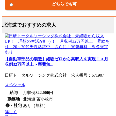
どちらでも可
北海道でおすすめの求人
【自動車部品の製造】経験ゼロから高収入を実現！＜月
収例32万円以上＞寮費無...
日研トータルソーシング株式会社 求人番号：671907
スペシャル
給与
月収例
322,000
円
勤務地
北海道 苫小牧市
寮・社宅
あり（無料）
詳しく