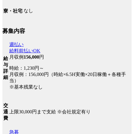
なし
寮・社宅
募集内容
週払い
給料前払いOK
月収例
156,000
円
給
与
時給：1,230円～
詳
月収例：156,000円（時給×6.5H実働×20日稼働＋各種手
細
当）
※基本残業なし
交
上限30,000円まで支給 ※会社規定有り
通
費
急募