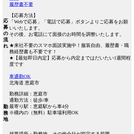
履歴書不要
【応募方法】
応
「Webで応募」「電話で応募」ボタンよりご応募をお願
募
いいたします。
の
その後、お電話にて面接のお時間を調整いたします。
流
★来社不要のスマホ面談実施中！服装自由、履歴書・職
れ
務経歴書も不要です！
★【最短即日内定】応募から内定まではだいたい1週間程
度です
車通勤OK
北海道 恵庭市
勤務詳細：恵庭市
通勤方法：徒歩/車
最寄り駅：恵庭駅から車4分
勤
※構内の（無料）駐車場利用OK
務
地
就業場所：勤務地、その他会社が指定する範囲