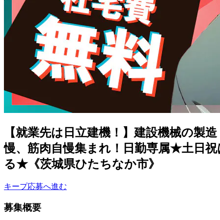
【就業先は日立建機！】建設機械の製造！月
慢、筋肉自慢集まれ！日勤専属★土日祝
る★《茨城県ひたちなか市》
キープ
応募へ進む
募集概要