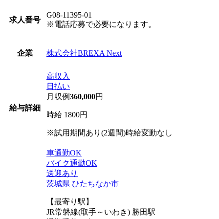
G08-11395-01
求人番号
※電話応募で必要になります。
株式会社BREXA Next
企業
高収入
日払い
月収例
360,000
円
給与詳細
時給 1800円
※試用期間あり(2週間)時給変動なし
車通勤OK
バイク通勤OK
送迎あり
茨城県
ひたちなか市
【最寄り駅】
JR常磐線(取手～いわき) 勝田駅