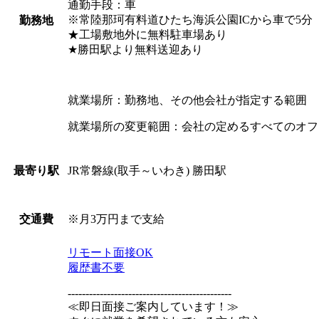
通勤手段：車
※常陸那珂有料道ひたち海浜公園ICから車で5分
勤務地
★工場敷地外に無料駐車場あり
★勝田駅より無料送迎あり
就業場所：勤務地、その他会社が指定する範囲
就業場所の変更範囲：会社の定めるすべてのオフ
JR常磐線(取手～いわき) 勝田駅
最寄り駅
※月3万円まで支給
交通費
リモート面接OK
履歴書不要
----------------------------------------------
≪即日面接ご案内しています！≫