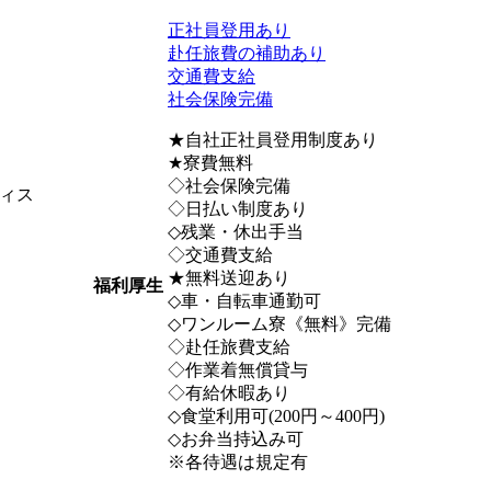
正社員登用あり
赴任旅費の補助あり
交通費支給
社会保険完備
★自社正社員登用制度あり
★寮費無料
◇社会保険完備
ィス
◇日払い制度あり
◇残業・休出手当
◇交通費支給
★無料送迎あり
福利厚生
◇車・自転車通勤可
◇ワンルーム寮《無料》完備
◇赴任旅費支給
◇作業着無償貸与
◇有給休暇あり
◇食堂利用可(200円～400円)
◇お弁当持込み可
※各待遇は規定有