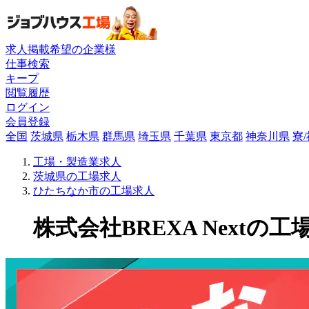
求人掲載希望の企業様
仕事検索
キープ
閲覧履歴
ログイン
会員登録
全国
茨城県
栃木県
群馬県
埼玉県
千葉県
東京都
神奈川県
寮
工場・製造業求人
茨城県の工場求人
ひたちなか市の工場求人
株式会社BREXA Nextの工場求