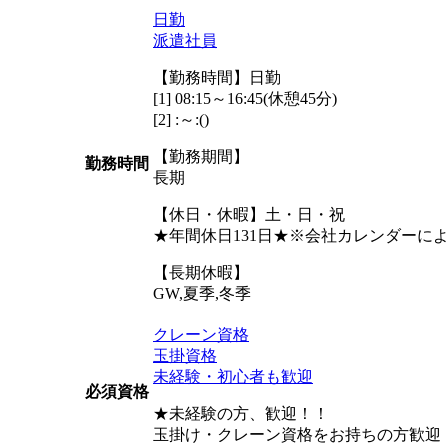
日勤
派遣社員
【勤務時間】日勤
[1] 08:15～16:45(休憩45分)
[2] :～:()
【勤務期間】
勤務時間
長期
【休日・休暇】土・日・祝
★年間休日131日★※会社カレンダーに
【長期休暇】
GW,夏季,冬季
クレーン資格
玉掛資格
未経験・初心者も歓迎
必須資格
★未経験の方、歓迎！！
玉掛け・クレーン資格をお持ちの方歓迎