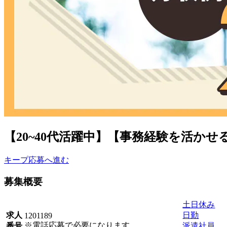
【20~40代活躍中】【事務経験を活かせ
キープ
応募へ進む
募集概要
土日休み
日勤
求人
1201189
※電話応募で必要になります。
派遣社員
番号