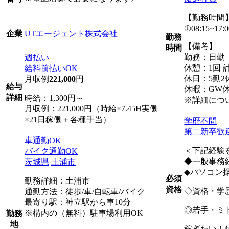
【勤務時間
①08:15~17:0
UTエージェント株式会社
企業
勤務
【備考】
時間
勤務：日勤
週払い
休憩：1回 計
給料前払いOK
休日：5勤2
月収例
221,000
円
給与
休暇：GW
詳細
時給：1,300円～
※詳細につ
月収例：221,000円（時給×7.45H実働
×21日稼働＋各種手当）
学歴不問
第二新卒歓
車通勤OK
＜下記経験
バイク通勤OK
◆一般事務
茨城県
土浦市
◆パソコン操
必須
勤務詳細：土浦市
資格
◇資格・学
通勤方法：徒歩/車/自転車/バイク
最寄り駅：神立駅から車10分
◎若手・ミ
※構内の（無料）駐車場利用OK
勤務
地
稼ぎたい！