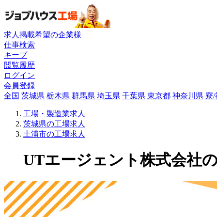
求人掲載希望の企業様
仕事検索
キープ
閲覧履歴
ログイン
会員登録
全国
茨城県
栃木県
群馬県
埼玉県
千葉県
東京都
神奈川県
寮
工場・製造業求人
茨城県の工場求人
土浦市の工場求人
UTエージェント株式会社の工場