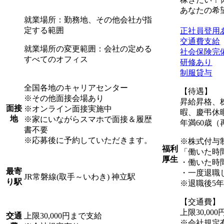
あなたの希
就業場所：勤務地、その他会社が指
定する範囲
正社員登用
交通費支給
就業場所の変更範囲：会社の定める
社会保険完
すべてのオフィス
研修あり
制服貸与
全国各地のキャリアセンター
【待遇】
※その他面接会場あり
昇給昇格、
面接
※オンライン面接実施中
暇、慶弔休
地
※家にいながらスマホで面接＆履歴
年満60歳（
書不要
※応募後に予約していただきます。
※株式付与
福利
「働いた時
厚生
・働いた時
最寄
・一度退職
JR常磐線(取手～いわき) 神立駅
り駅
※退職後5
【交通費】
上限30,00
上限30,000円まで支給
交通
※会社規定