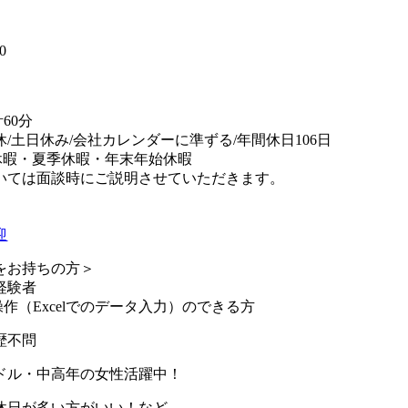
】
0
60分
休/土日休み/会社カレンダーに準ずる/年間休日106日
休暇・夏季休暇・年末年始休暇
いては面談時にご説明させていただきます。
迎
をお持ちの方＞
経験者
作（Excelでのデータ入力）のできる方
歴不問
ドル・中高年の女性活躍中！
休日が多い方がいい！など