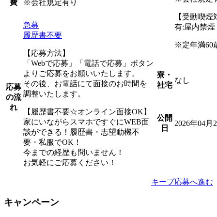
※会社規定有り
費
【受動喫煙
急募
有:屋内禁
履歴書不要
※定年満60
【応募方法】
「Webで応募」「電話で応募」ボタン
よりご応募をお願いいたします。
寮・
なし
その後、お電話にて面接のお時間を
社宅
応募
調整いたします。
の流
れ
【履歴書不要☆オンライン面接OK】
公開
家にいながらスマホですぐにWEB面
2026年04月
日
談ができる！履歴書・志望動機不
要・私服でOK！
今までの経歴も問いません！
お気軽にご応募ください！
キープ
応募へ進む
キャンペーン