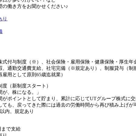
望の働き方をお聞かせください♪
あり
備
株式付与制度（※）、社会保険・雇用保険・健康保険・厚生年
暇、通勤交通費支給、社宅完備（※規定あり）、制服貸与（制
再雇用として原則65歳迄就業）
制度（新制度スタート）
間が、株になる。」
間がポイントとして貯まり、累計に応じてUTグループ株式に交
しても、戻ってきた際には過去の労働時間から再び積み上げが可
年以内、規定あり
0円まで支給
有り