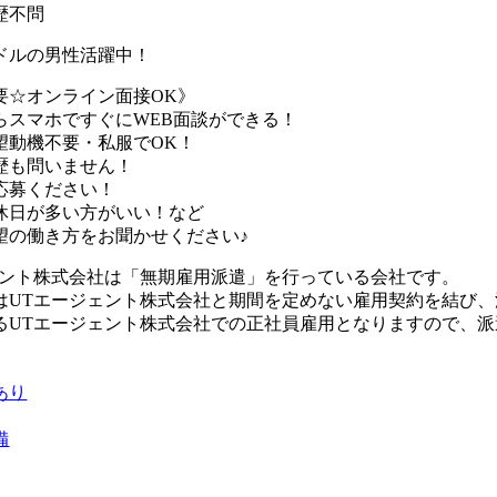
歴不問
ドルの男性活躍中！
要☆オンライン面接OK》
らスマホですぐにWEB面談ができる！
望動機不要・私服でOK！
歴も問いません！
応募ください！
休日が多い方がいい！など
望の働き方をお聞かせください♪
ェント株式会社は「無期雇用派遣」を行っている会社です。
はUTエージェント株式会社と期間を定めない雇用契約を結び
るUTエージェント株式会社での正社員雇用となりますので、
あり
備