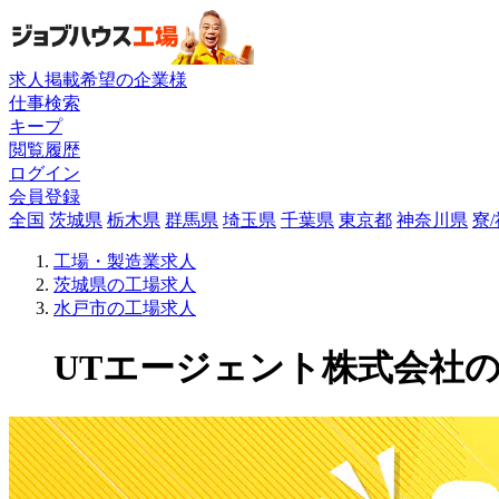
求人掲載希望の企業様
仕事検索
キープ
閲覧履歴
ログイン
会員登録
全国
茨城県
栃木県
群馬県
埼玉県
千葉県
東京都
神奈川県
寮
工場・製造業求人
茨城県の工場求人
水戸市の工場求人
UTエージェント株式会社の工場