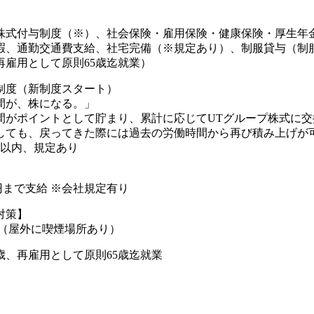
株式付与制度（※）、社会保険・雇用保険・健康保険・厚生年
暇、通勤交通費支給、社宅完備（※規定あり）、制服貸与（制
再雇用として原則65歳迄就業）
制度（新制度スタート）
間が、株になる。」
間がポイントとして貯まり、累計に応じてUTグループ株式に交
しても、戻ってきた際には過去の労働時間から再び積み上げが可
年以内、規定あり
00円まで支給 ※会社規定有り
対策】
煙（屋外に喫煙場所あり）
歳、再雇用として原則65歳迄就業