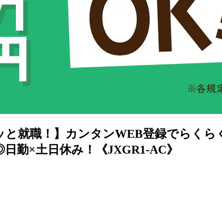
チッと就職！】カンタンWEB登録でらくら
勤×土日休み！《JXGR1-AC》