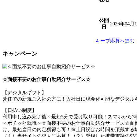
公開
2026年04月
日
キープ
応募へ進む
キャンペーン
☆面接不要のお仕事自動紹介サービス☆
【デジタルギフト】
赴任での新規ご入社の方に！入社日に現金化可能なデジタルギ
【日払い制度】
利用申し込み完了後～最短5分で受け取り可能！スマホから
＜ポチッと就職＞☆面接不要のお仕事自動紹介サービス☆面倒
け、最短当日の内定獲得も可！※土日祝はお時間を頂戴する
（１）当サイトの求人に応募！（２）登録した携帯電話のSM