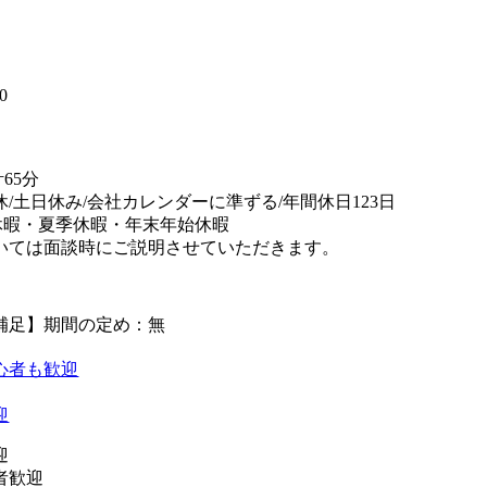
】
0
65分
休/土日休み/会社カレンダーに準ずる/年間休日123日
休暇・夏季休暇・年末年始休暇
いては面談時にご説明させていただきます。
補足】期間の定め：無
心者も歓迎
迎
迎
者歓迎