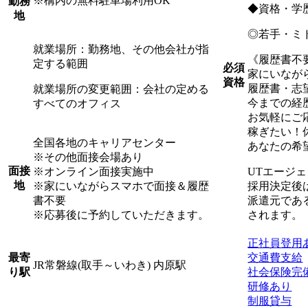
※構内の無料駐車場利用OK
勤務
◆資格・学
地
◎若手・ミ
就業場所：勤務地、その他会社が指
《履歴書不
定する範囲
必須
家にいなが
資格
履歴書・志
就業場所の変更範囲：会社の定める
今までの経
すべてのオフィス
お気軽にご
稼ぎたい！
全国各地のキャリアセンター
あなたの希
※その他面接会場あり
面接
※オンライン面接実施中
UTエージ
地
※家にいながらスマホで面接＆履歴
採用決定後
書不要
派遣元であ
※応募後に予約していただきます。
されます。
正社員登用
交通費支給
最寄
JR常磐線(取手～いわき) 内原駅
社会保険完
り駅
研修あり
制服貸与