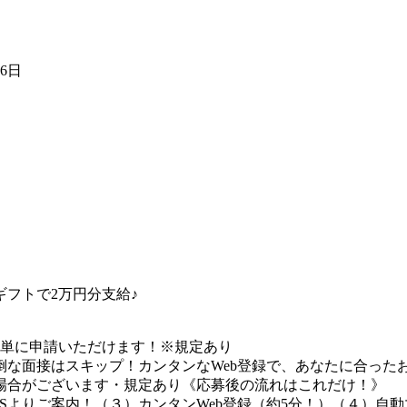
16日
フトで2万円分支給♪
簡単に申請いただけます！※規定あり
な面接はスキップ！カンタンなWeb登録で、あなたに合ったお
場合がございます・規定あり《応募後の流れはこれだけ！》
Sよりご案内！（３）カンタンWeb登録（約5分！）（４）自