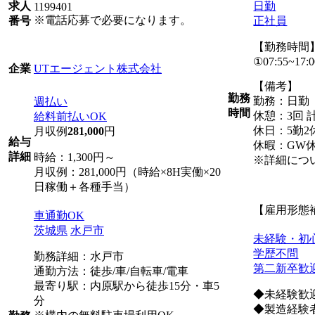
日勤
求人
1199401
※電話応募で必要になります。
正社員
番号
【勤務時間
①07:55~17:0
UTエージェント株式会社
企業
【備考】
勤務
勤務：日勤
週払い
時間
休憩：3回 計
給料前払いOK
休日：5勤2
月収例
281,000
円
給与
休暇：GW
詳細
時給：1,300円～
※詳細につ
月収例：281,000円（時給×8H実働×20
日稼働＋各種手当）
【雇用形態
車通勤OK
茨城県
水戸市
未経験・初
学歴不問
勤務詳細：水戸市
第二新卒歓
通勤方法：徒歩/車/自転車/電車
最寄り駅：内原駅から徒歩15分・車5
◆未経験歓
分
◆製造経験