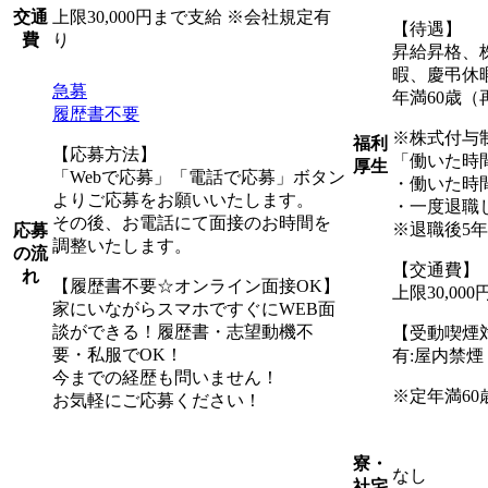
上限30,000円まで支給 ※会社規定有
交通
【待遇】
り
費
昇給昇格、
暇、慶弔休
急募
年満60歳（
履歴書不要
※株式付与
福利
【応募方法】
「働いた時
厚生
「Webで応募」「電話で応募」ボタン
・働いた時
よりご応募をお願いいたします。
・一度退職
その後、お電話にて面接のお時間を
※退職後5
応募
調整いたします。
の流
【交通費】
れ
【履歴書不要☆オンライン面接OK】
上限30,0
家にいながらスマホですぐにWEB面
談ができる！履歴書・志望動機不
【受動喫煙
要・私服でOK！
有:屋内禁
今までの経歴も問いません！
※定年満60
お気軽にご応募ください！
寮・
なし
社宅