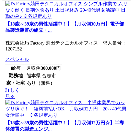
【18歳～39歳の男性活躍中！】【月収例30万円】電子部
品製造装置の組立・...
株式会社J’s Factory 苅田テクニカルオフィス 求人番号：
1207152
スペシャル
給与
月収例
300,000
円
勤務地
熊本県 合志市
寮・社宅
あり（無料）
詳しく
見る
【18歳～39歳の男性活躍中！】【月収例32万円☆】半導
体装置の製造エンジ...