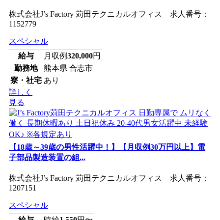
株式会社J’s Factory 苅田テクニカルオフィス 求人番号：
1152779
スペシャル
給与
月収例
320,000
円
勤務地
熊本県 合志市
寮・社宅
あり
詳しく
見る
【18歳～39歳の男性活躍中！】【月収例30万円以上】電
子部品製造装置の組...
株式会社J’s Factory 苅田テクニカルオフィス 求人番号：
1207151
スペシャル
給与
時給
1,550
円〜