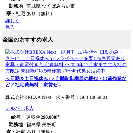
勤務地
茨城県 つくばみらい市
寮・社宅
あり（無料）
詳しく
見る
全国のおすすめ求人
＜日勤＆土日祝休み♪＞自動制御機器の梱包・出荷作業な
ど／社宅費無料！家賃ゼ...
株式会社BREXA Next 求人番号：G08-10658-01
シルバー求人
給与
月収例
290,000
円
勤務地
福島県 矢祭町
寮・社宅
あり（無料）