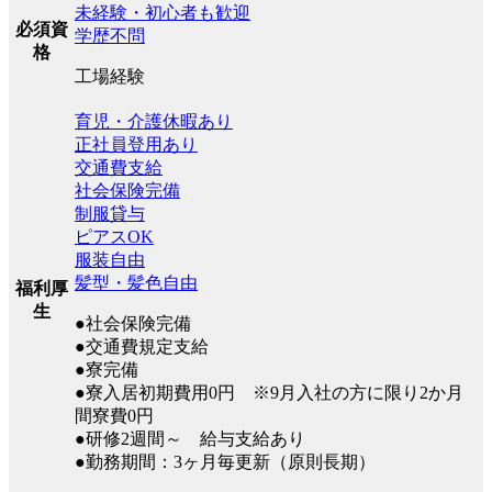
未経験・初心者も歓迎
必須資
学歴不問
格
工場経験
育児・介護休暇あり
正社員登用あり
交通費支給
社会保険完備
制服貸与
ピアスOK
服装自由
髪型・髪色自由
福利厚
生
●社会保険完備
●交通費規定支給
●寮完備
●寮入居初期費用0円 ※9月入社の方に限り2か月
間寮費0円
●研修2週間～ 給与支給あり
●勤務期間：3ヶ月毎更新（原則長期）