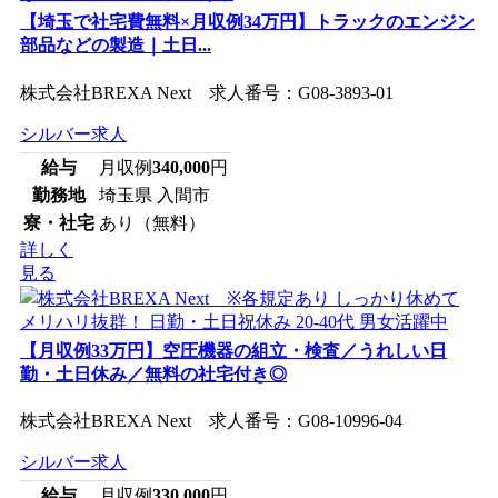
【埼玉で社宅費無料×月収例34万円】トラックのエンジン
部品などの製造｜土日...
株式会社BREXA Next 求人番号：G08-3893-01
シルバー求人
給与
月収例
340,000
円
勤務地
埼玉県 入間市
寮・社宅
あり（無料）
詳しく
見る
【月収例33万円】空圧機器の組立・検査／うれしい日
勤・土日休み／無料の社宅付き◎
株式会社BREXA Next 求人番号：G08-10996-04
シルバー求人
給与
月収例
330,000
円