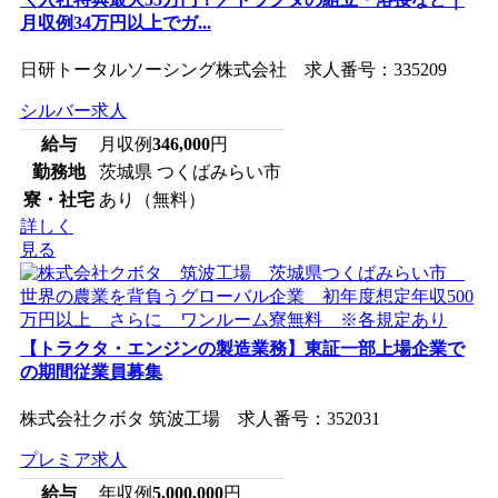
月収例34万円以上でガ...
日研トータルソーシング株式会社 求人番号：335209
シルバー求人
給与
月収例
346,000
円
勤務地
茨城県 つくばみらい市
寮・社宅
あり（無料）
詳しく
見る
【トラクタ・エンジンの製造業務】東証一部上場企業で
の期間従業員募集
株式会社クボタ 筑波工場 求人番号：352031
プレミア求人
給与
年収例
5,000,000
円