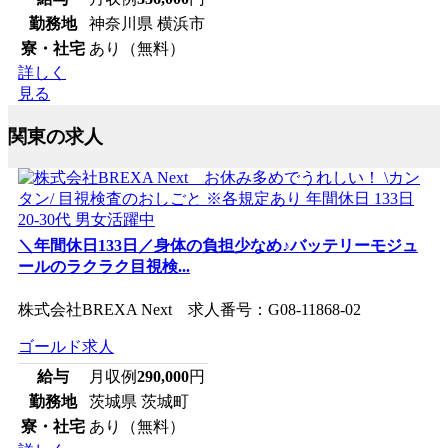
勤務地
神奈川県 横浜市
寮・社宅
あり（無料）
詳しく
見る
関東の求人
＼年間休日133日／身体の負担少なめ♪バッテリーモジュ
ールのラクラク目視検...
株式会社BREXA Next 求人番号：G08-11868-02
ゴールド求人
給与
月収例
290,000
円
勤務地
茨城県 茨城町
寮・社宅
あり（無料）