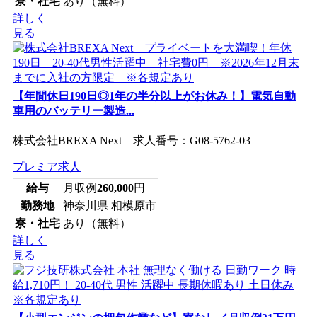
寮・社宅
あり（無料）
詳しく
見る
【年間休日190日◎1年の半分以上がお休み！】電気自動
車用のバッテリー製造...
株式会社BREXA Next 求人番号：G08-5762-03
プレミア求人
給与
月収例
260,000
円
勤務地
神奈川県 相模原市
寮・社宅
あり（無料）
詳しく
見る