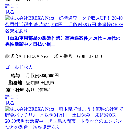
詳しく
見る
【自動車用部品の製造作業】高待遇案件／20代～30代の
男性活躍中／日払い制...
株式会社BREXA Next 求人番号：G08-13732-01
ゴールド求人
給与
月収例
380,000
円
勤務地
愛知県 田原市
寮・社宅
あり（無料）
詳しく
見る