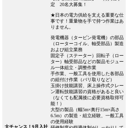
定 20名大募集！
★日本の電力供給を支える重要な仕
事です！重量物を手で持つ作業はあ
りません。
発電機器（タービン発電機）の部品
（ローターコイル、軸受部品）製造
および組立業務
固定子（ステーター）回転子（ロー
ター）軸受部品などの製品モジュー
ル一体組立・調整作業
手作業、一般工具を使用した各部品
の組付け作業（バリ取りなど）
玉掛け技能講習、床上操作式クレー
ン運転技能講習の資格があると良い
（なくても配属後に必要資格取得可
能！）
大型の製品（幅5m×奥行15m×高さ
6.5m）の製造・組立経験、一般工具
の使用経験
大チャンス！9月入社
研修制度や指導体制がしっかりして