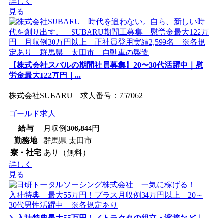
詳しく
見る
【株式会社スバルの期間社員募集】20〜30代活躍中｜慰
労金最大122万円｜...
株式会社SUBARU 求人番号：757062
ゴールド求人
給与
月収例
306,844
円
勤務地
群馬県 太田市
寮・社宅
あり（無料）
詳しく
見る
＼入社特典最大55万円！／トラクタの組立・溶接など｜