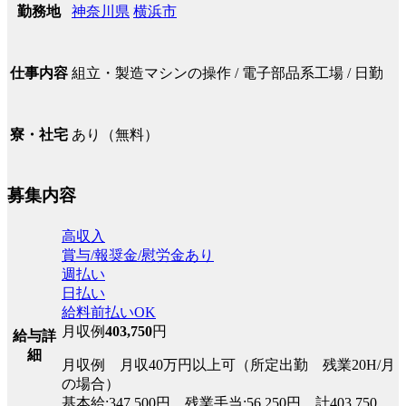
神奈川県
横浜市
勤務地
組立・製造マシンの操作 / 電子部品系工場 / 日勤
仕事内容
あり（無料）
寮・社宅
募集内容
高収入
賞与/報奨金/慰労金あり
週払い
日払い
給料前払いOK
月収例
403,750
円
給与詳
細
月収例 月収40万円以上可（所定出勤 残業20H/月
の場合）
基本給:347,500円 残業手当:56,250円 計403,750