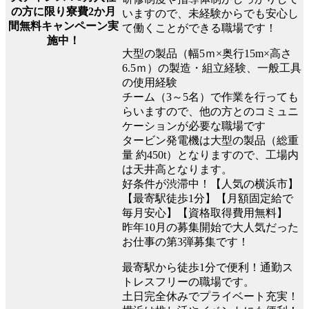
の方に限り寮費2か月
いますので、未経験からでも安心し
間無料キャンペーン実
て働くことができる職場です！
施中！
大型の製品（幅5ｍ×奥行15m×高さ
6.5ｍ）の製造・組立経験、一般工具
の使用経験
チーム（3～5名）で作業を行っても
らいますので、他の方とのコミュニ
ケーションが必要な職場です
タービン発電機は大型の製品（総重
量 約450t）となりますので、工場内
は天井高となります。
好条件が渋滞中！【人気の横浜市】
【最寄駅徒歩1分】【月額固定給で
毎月安心】【資格取得費用無料】
昨年10月の募集開始で大人気だった
お仕事の第3弾募集です！
最寄駅から徒歩1分で便利！通勤ス
トレスフリーの職場です。
土日完全休みでプライベート充実！