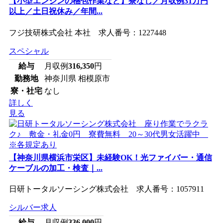
【小型エンジンの梱包作業など】寮なし／月収例31万円
以上／土日祝休み／年間...
フジ技研株式会社 本社 求人番号：1227448
スペシャル
給与
月収例
316,350
円
勤務地
神奈川県 相模原市
寮・社宅
なし
詳しく
見る
【神奈川県横浜市栄区】未経験OK！光ファイバー・通信
ケーブルの加工・検査｜...
日研トータルソーシング株式会社 求人番号：1057911
シルバー求人
給与
月収例
336,000
円