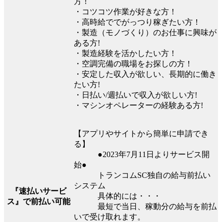
方！
・コツコツ作業が好きな方！
・高時給ででがっつり稼ぎたい方！
・製造（モノづくり）のお仕事に興味が
ある方!
・製造経験を活かしたい方！
・空調完備の職場をお探しの方！
・安定した収入が欲しい、長期的に働き
たい方!
・日払い/週払いで収入が欲しい方!
・マシンオペレーターの経験ある方!
【アプリやサイトから簡単に申請でき
る】
●2023年7月11日よりサービス開
始●
トランコムSC独⾃の給与前払い
システム
『速払いサービ
具体的には・・・
ス』で前払い可能
最短で当日、稼動分の給与を前払
いで受け取れます。