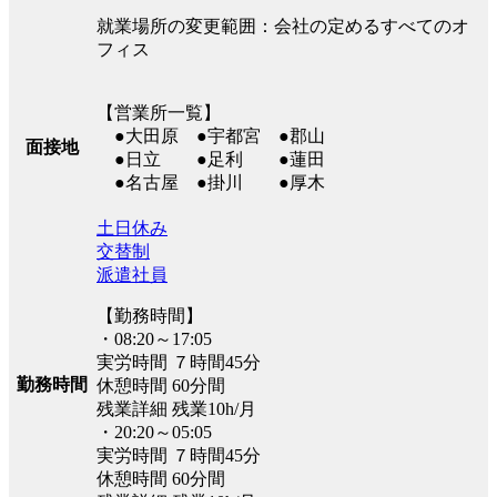
就業場所の変更範囲：会社の定めるすべてのオ
フィス
【営業所一覧】
●大田原 ●宇都宮 ●郡山
面接地
●日立 ●足利 ●蓮田
●名古屋 ●掛川 ●厚木
土日休み
交替制
派遣社員
【勤務時間】
・08:20～17:05
実労時間 ７時間45分
勤務時間
休憩時間 60分間
残業詳細 残業10h/月
・20:20～05:05
実労時間 ７時間45分
休憩時間 60分間