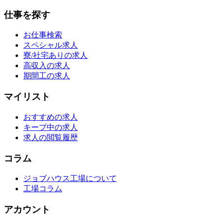
仕事を探す
お仕事検索
スペシャル求人
寮/社宅ありの求人
高収入の求人
期間工の求人
マイリスト
おすすめの求人
キープ中の求人
求人の閲覧履歴
コラム
ジョブハウス工場について
工場コラム
アカウント