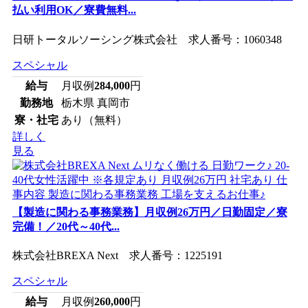
払い利用OK／寮費無料...
日研トータルソーシング株式会社 求人番号：1060348
スペシャル
給与
月収例
284,000
円
勤務地
栃木県 真岡市
寮・社宅
あり（無料）
詳しく
見る
【製造に関わる事務業務】月収例26万円／日勤固定／寮
完備！／20代～40代...
株式会社BREXA Next 求人番号：1225191
スペシャル
給与
月収例
260,000
円