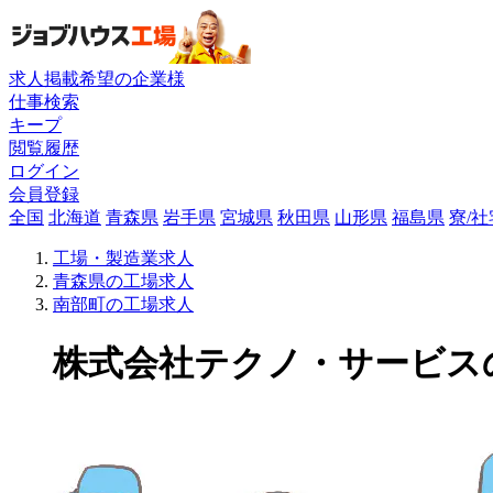
求人掲載希望の企業様
仕事検索
キープ
閲覧履歴
ログイン
会員登録
全国
北海道
青森県
岩手県
宮城県
秋田県
山形県
福島県
寮/
工場・製造業求人
青森県の工場求人
南部町の工場求人
株式会社テクノ・サービスの工場