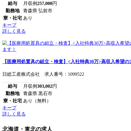
給与
月収例
257,000
円
勤務地
青森県 弘前市
寮・社宅
あり
キープ
詳しく見る
【医療用処置具の組立・検査】<入社特典30万>高収入希望の方
日総工産株式会社 求人番号：1099522
給与
月収例
303,002
円
勤務地
青森県 黒石市
寮・社宅
あり（無料）
キープ
詳しく見る
北海道・東北の求人