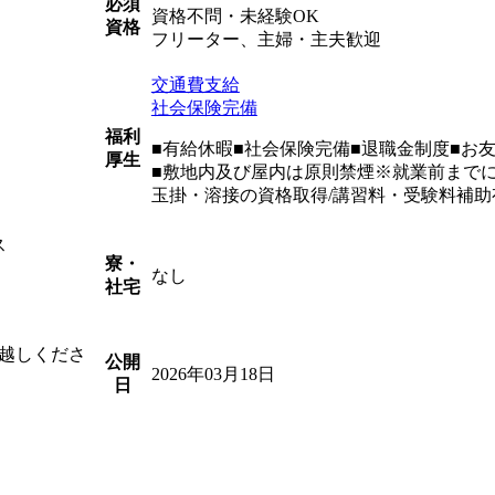
必須
資格不問・未経験OK
資格
フリーター、主婦・主夫歓迎
交通費支給
社会保険完備
福利
■有給休暇■社会保険完備■退職金制度■お
厚生
■敷地内及び屋内は原則禁煙※就業前まで
玉掛・溶接の資格取得/講習料・受験料補助
ス
寮・
なし
社宅
越しくださ
公開
2026年03月18日
日