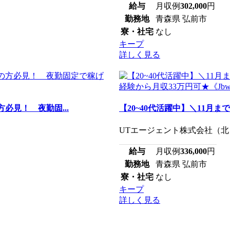
給与
月収例
302,000
円
勤務地
青森県 弘前市
寮・社宅
なし
キープ
詳しく見る
必見！ 夜勤固...
【20~40代活躍中】＼11月
UTエージェント株式会社（北日
給与
月収例
336,000
円
勤務地
青森県 弘前市
寮・社宅
なし
キープ
詳しく見る