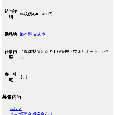
給与詳
年収例
4,465,400
円
細
熊本県
合志市
勤務地
半導体製造装置の工程管理・技術サポート・正社
仕事内
員
容
寮・社
あり
宅
募集内容
高収入
賞与/報奨金/慰労金あり