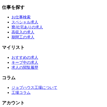
仕事を探す
お仕事検索
スペシャル求人
寮/社宅ありの求人
高収入の求人
期間工の求人
マイリスト
おすすめの求人
キープ中の求人
求人の閲覧履歴
コラム
ジョブハウス工場について
工場コラム
アカウント