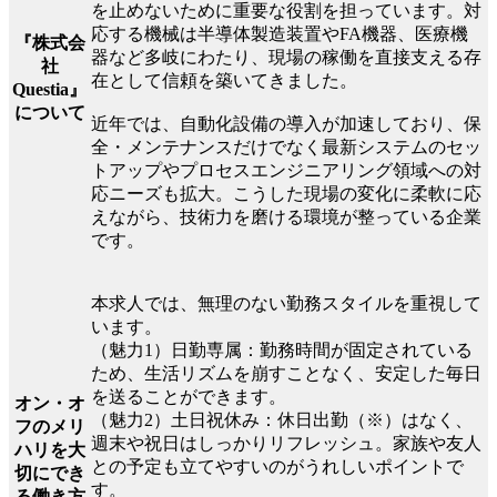
を止めないために重要な役割を担っています。対
応する機械は半導体製造装置やFA機器、医療機
『株式会
器など多岐にわたり、現場の稼働を直接支える存
社
在として信頼を築いてきました。
Questia』
について
近年では、自動化設備の導入が加速しており、保
全・メンテナンスだけでなく最新システムのセッ
トアップやプロセスエンジニアリング領域への対
応ニーズも拡大。こうした現場の変化に柔軟に応
えながら、技術力を磨ける環境が整っている企業
です。
本求人では、無理のない勤務スタイルを重視して
います。
（魅力1）日勤専属：勤務時間が固定されている
ため、生活リズムを崩すことなく、安定した毎日
を送ることができます。
オン・オ
（魅力2）土日祝休み：休日出勤（※）はなく、
フのメリ
週末や祝日はしっかりリフレッシュ。家族や友人
ハリを大
との予定も立てやすいのがうれしいポイントで
切にでき
す。
る働き方