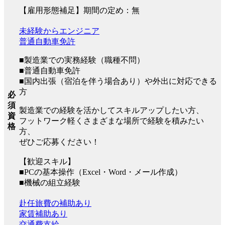
【雇用形態補足】期間の定め：無
未経験からエンジニア
普通自動車免許
■製造業での実務経験（職種不問）
■普通自動車免許
■国内出張（宿泊を伴う場合あり）や外出に対応できる
方
必
須
製造業での経験を活かしてスキルアップしたい方、
資
フットワーク軽くさまざまな場所で経験を積みたい
格
方、
ぜひご応募ください！
【歓迎スキル】
■PCの基本操作（Excel・Word・メール作成）
■機械の組立経験
赴任旅費の補助あり
家賃補助あり
交通費支給