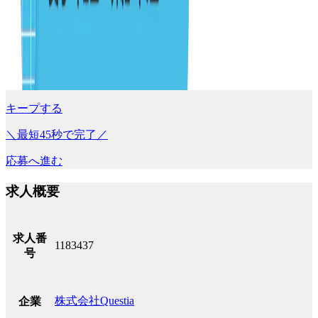
キープする
＼最短45秒で完了／
応募へ進む
求人概要
求人番
1183437
号
株式会社Questia
企業