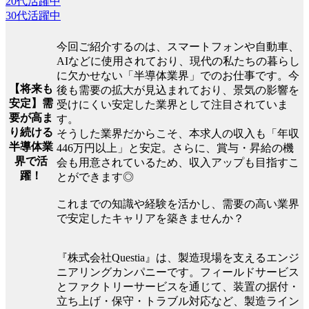
20代活躍中
30代活躍中
今回ご紹介するのは、スマートフォンや自動車、
AIなどに使用されており、現代の私たちの暮らし
に欠かせない「半導体業界」でのお仕事です。今
【将来も
後も需要の拡大が見込まれており、景気の影響を
安定】需
受けにくい安定した業界として注目されていま
要が高ま
す。
り続ける
そうした業界だからこそ、本求人の収入も「年収
半導体業
446万円以上」と安定。さらに、賞与・昇給の機
界で活
会も用意されているため、収入アップも目指すこ
躍！
とができます◎
これまでの知識や経験を活かし、需要の高い業界
で安定したキャリアを築きませんか？
『株式会社Questia』は、製造現場を支えるエンジ
ニアリングカンパニーです。フィールドサービス
とファクトリーサービスを通じて、装置の据付・
立ち上げ・保守・トラブル対応など、製造ライン