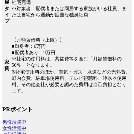
社宅完備
屋
※対象者：配偶者または同居する家族がいる社員、ま
タ
たは自宅から通勤が困難な独身社員
イ
プ
【月額賃借料（上限）】
■単身者：6万円
■配偶者あり：9万円
※社宅の使用料は、共益費等を含む「月額賃借料の
家
50％」となります。
賃
※社宅使用料のほか、電気・ガス・水道などの光熱費、
町内会費、駐車場使用料、テレビ視聴料、浄水器使用
料、その他会社が必要と認めた費用は自己負担となり
ます。
PRポイント
男性活躍中
女性活躍中