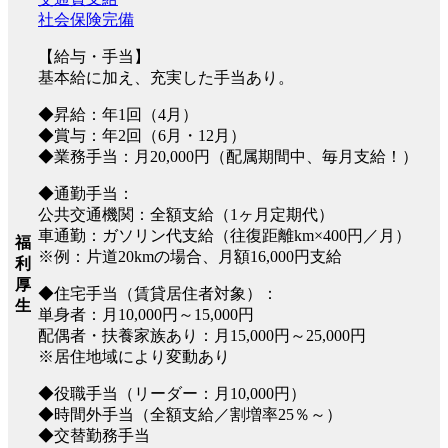
社会保険完備
【給与・手当】
基本給に加え、充実した手当あり。
◆昇給：年1回（4月）
◆賞与：年2回（6月・12月）
◆業務手当：月20,000円（配属期間中、毎月支給！）
◆通勤手当：
公共交通機関：全額支給（1ヶ月定期代）
車通勤：ガソリン代支給（往復距離km×400円／月）
福
※例：片道20kmの場合、月額16,000円支給
利
厚
◆住宅手当（賃貸居住者対象）：
生
単身者：月10,000円～15,000円
配偶者・扶養家族あり：月15,000円～25,000円
※居住地域により変動あり
◆役職手当（リーダー：月10,000円）
◆時間外手当（全額支給／割増率25％～）
◆交替勤務手当