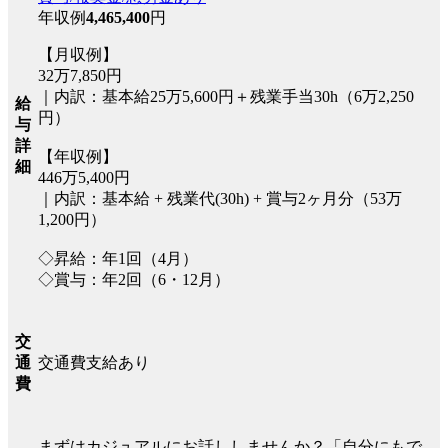
年収例
4,465,400
円
【月収例】
32万7,850円
｜内訳：基本給25万5,600円＋残業手当30h（6万2,250
給
円）
与
詳
【年収例】
細
446万5,400円
｜内訳：基本給 + 残業代(30h) + 賞与2ヶ月分（53万
1,200円）
◇昇給：年1回（4月）
◇賞与：年2回（6・12月）
交
交通費支給あり
通
費
まずはカジュアルにお話ししませんか？「自分にもで