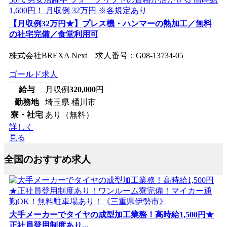
【月収例32万円★】プレス機・ハンマーの熱加工／無料
の社宅完備／食堂利用可
株式会社BREXA Next 求人番号：G08-13734-05
ゴールド求人
給与
月収例
320,000
円
勤務地
埼玉県 桶川市
寮・社宅
あり（無料）
詳しく
見る
全国のおすすめ求人
大手メーカーでタイヤの成型加工業務！高時給1,500円★
正社員登用制度あり...