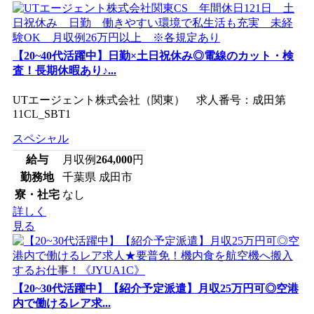
【20~40代活躍中】日勤×土日祝休み◎電線のカット・検
査！長期休暇あり♪...
UTエージェント株式会社（関東） 求人番号：成田第
11CL_SBT1
スペシャル
給与
月収例
264,000
円
勤務地
千葉県 成田市
寮・社宅
なし
詳しく
見る
【20~30代活躍中】【紹介予定派遣】月収25万円可◎空港
内で働けるレア求...