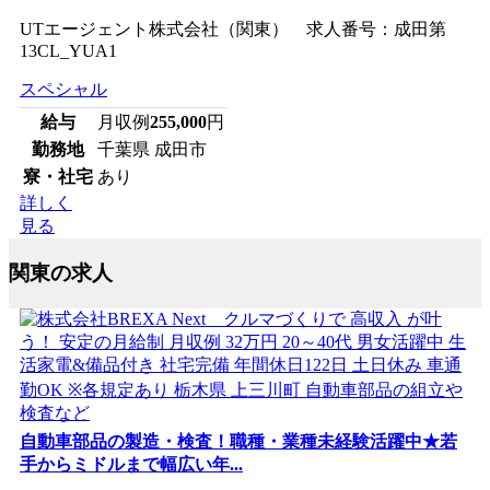
UTエージェント株式会社（関東） 求人番号：成田第
13CL_YUA1
スペシャル
給与
月収例
255,000
円
勤務地
千葉県 成田市
寮・社宅
あり
詳しく
見る
関東の求人
自動車部品の製造・検査！職種・業種未経験活躍中★若
手からミドルまで幅広い年...