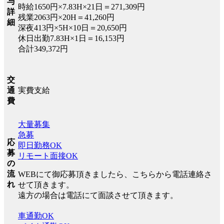
与
時給1650円×7.83H×21日＝271,309円
詳
残業2063円×20H＝41,260円
細
深夜413円×5H×10日＝20,650円
休日出勤7.83H×1日＝16,153円
合計349,372円
交
実費支給
通
費
大量募集
急募
応
即日勤務OK
募
リモート面接OK
の
流
WEBにて御応募頂きましたら、こちらから電話連絡さ
れ
せて頂きます。
遠方の場合は電話にて面談させて頂きます。
車通勤OK