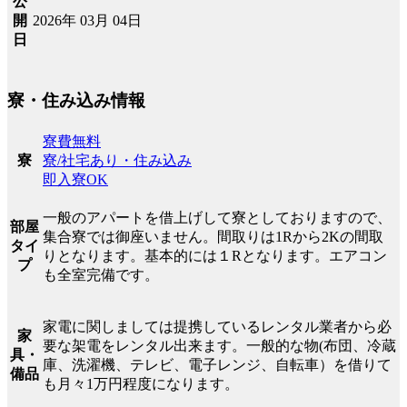
公
2026年 03月 04日
開
日
寮・住み込み情報
寮費無料
寮/社宅あり・住み込み
寮
即入寮OK
一般のアパートを借上げして寮としておりますので、
部屋
集合寮では御座いません。間取りは1Rから2Kの間取
タイ
りとなります。基本的には１Rとなります。エアコン
プ
も全室完備です。
家電に関しましては提携しているレンタル業者から必
家
要な架電をレンタル出来ます。一般的な物(布団、冷蔵
具・
庫、洗濯機、テレビ、電子レンジ、自転車）を借りて
備品
も月々1万円程度になります。