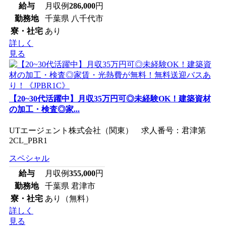
給与
月収例
286,000
円
勤務地
千葉県 八千代市
寮・社宅
あり
詳しく
見る
【20~30代活躍中】月収35万円可◎未経験OK！建築資材
の加工・検査◎家...
UTエージェント株式会社（関東） 求人番号：君津第
2CL_PBR1
スペシャル
給与
月収例
355,000
円
勤務地
千葉県 君津市
寮・社宅
あり（無料）
詳しく
見る