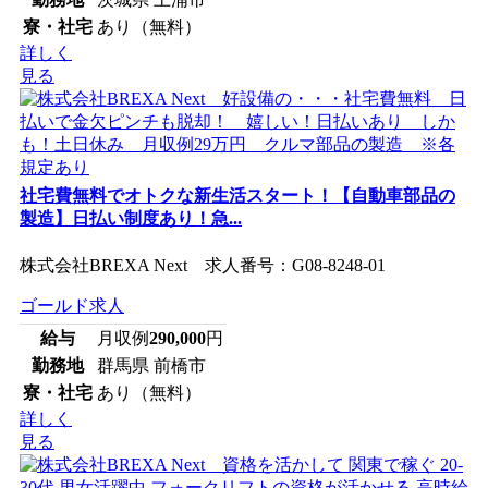
寮・社宅
あり（無料）
詳しく
見る
社宅費無料でオトクな新生活スタート！【自動車部品の
製造】日払い制度あり！急...
株式会社BREXA Next 求人番号：G08-8248-01
ゴールド求人
給与
月収例
290,000
円
勤務地
群馬県 前橋市
寮・社宅
あり（無料）
詳しく
見る