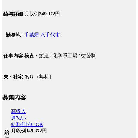
月収例
349,372
円
給与詳細
千葉県
八千代市
勤務地
検査・製造 / 化学系工場 / 交替制
仕事内容
あり（無料）
寮・社宅
募集内容
高収入
週払い
給料前払いOK
月収例
349,372
円
給