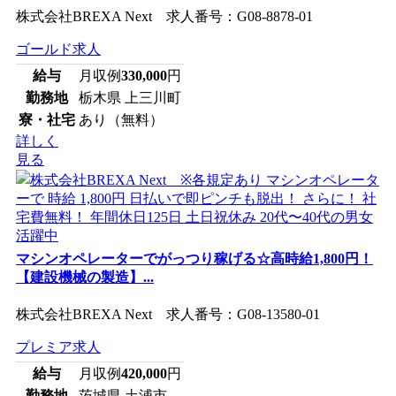
株式会社BREXA Next 求人番号：G08-8878-01
ゴールド求人
給与
月収例
330,000
円
勤務地
栃木県 上三川町
寮・社宅
あり（無料）
詳しく
見る
マシンオペレーターでがっつり稼げる☆高時給1,800円！
【建設機械の製造】...
株式会社BREXA Next 求人番号：G08-13580-01
プレミア求人
給与
月収例
420,000
円
勤務地
茨城県 土浦市