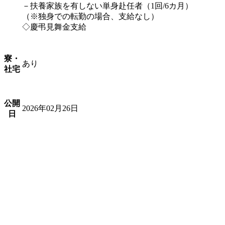
－扶養家族を有しない単身赴任者（1回/6カ月）
（※独身での転勤の場合、支給なし）
◇慶弔見舞金支給
寮・
あり
社宅
公開
2026年02月26日
日