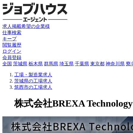
求人掲載希望の企業様
仕事検索
キープ
閲覧履歴
ログイン
会員登録
全国
茨城県
栃木県
群馬県
埼玉県
千葉県
東京都
神奈川県
寮
工場・製造業求人
茨城県の工場求人
筑西市の工場求人
株式会社BREXA Technology