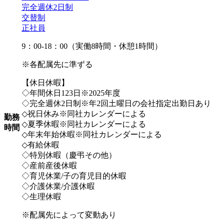
完全週休2日制
交替制
正社員
9：00-18：00（実働8時間・休憩1時間）
※各配属先に準ずる
【休日休暇】
◇年間休日123日※2025年度
◇完全週休2日制※年2回土曜日の会社指定出勤日あり
◇祝日休み※同社カレンダーによる
勤務
◇夏季休暇※同社カレンダーによる
時間
◇年末年始休暇※同社カレンダーによる
◇有給休暇
◇特別休暇（慶弔その他）
◇産前産後休暇
◇育児休業/子の育児目的休暇
◇介護休業/介護休暇
◇生理休暇
※配属先によって変動あり