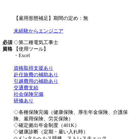
【雇用形態補足】期間の定め：無
未経験からエンジニア
必須
◇第二種電気工事士
資格
【使用ツール】
・Excel
資格取得支援あり
赴任旅費の補助あり
引越費用の補助あり
交通費支給
社会保険完備
研修あり
◇各種保険完備（健康保険、厚生年金保険、介護保
険、雇用保険、労災保険）
◇確定拠出年金制度（401K）
◇健康診断（定期・雇い入れ時）
◇メンタルヘルス研修、ストレスチェック