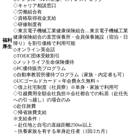
◇キャリア相談窓口
◇労働組合有
◇資格取得祝金支給
◇研修制度有
◇東京電子機械工業健康保険組合…東京電子機械工業
健康保険組合の直営保養所・会員保養施設（宿泊・日
福利
帰り）を割引価格で利用可能
厚生
◇オンライン英会話
◇TOEIC団体受験割引
◇メットライフ生命保険優待
◇PC優待販売プログラム
◇自動車教習所優待プログラム（家族・内定者も可）
◇UCゴールドカード＜年会費永久無料＞
◇借上社宅制度（社員寮）※単身・家族で利用可
◇引越費用全額会社負担※会社都合での転居（赴任先
への引っ越し）の場合のみ
◇赴任旅費
◇帰省旅費支給
※支給条件：
－赴任地と自宅の直線距離250㎞以上
－扶養家族を有する単身赴任者（1回/2カ月）