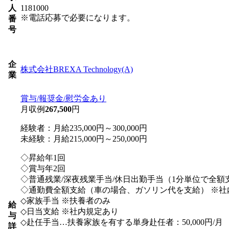
人
1181000
※電話応募で必要になります。
番
号
企
株式会社BREXA Technology(A)
業
賞与/報奨金/慰労金あり
月収例
267,500
円
経験者：月給235,000円～300,000円
未経験：月給215,000円～250,000円
◇昇給年1回
◇賞与年2回
◇普通残業/深夜残業手当/休日出勤手当（1分単位で全額
◇通勤費全額支給（車の場合、ガソリン代を支給） ※社
◇家族手当 ※扶養者のみ
給
◇日当支給 ※社内規定あり
与
◇赴任手当…扶養家族を有する単身赴任者：50,000円/月
詳