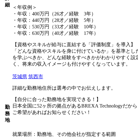
細
＜年収例＞
・年収：400万円（26才／経験 3年）
・年収：440万円（28才／経験 5年）
・年収：530万円（33才／経験 10年）
・年収：630万円（40才／経験 17年）
【資格やスキルが給与に直結する「評価制度」を導入】
「どんな資格やスキルを身に付けているか」を基準とし
を学ぶべきか、どんな経験をすべきかがわかりやすく設
く、将来の収入イメージも付けやすくなっています。
茨城県
筑西市
詳細な勤務地住所は選考の中でお伝えします。
【自分に合った勤務地を実現できる！】
日本全国に52ヶ所の拠点があるBREXA Technolo
勤
ご希望があればお知らせください！
務
地
就業場所：勤務地、その他会社が指定する範囲