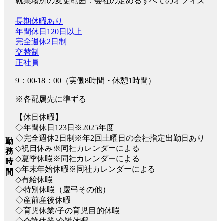
就業場所の変更範囲：会社の定めるすべてのオフィス
長期休暇あり
年間休日120日以上
完全週休2日制
交替制
正社員
9：00-18：00（実働8時間・休憩1時間）
※各配属先に準ずる
【休日休暇】
◇年間休日123日※2025年度
◇完全週休2日制※年2回土曜日の会社指定出勤日あり
勤
◇祝日休み※同社カレンダーによる
務
◇夏季休暇※同社カレンダーによる
時
◇年末年始休暇※同社カレンダーによる
間
◇有給休暇
◇特別休暇（慶弔その他）
◇産前産後休暇
◇育児休業/子の育児目的休暇
◇介護休業/介護休暇