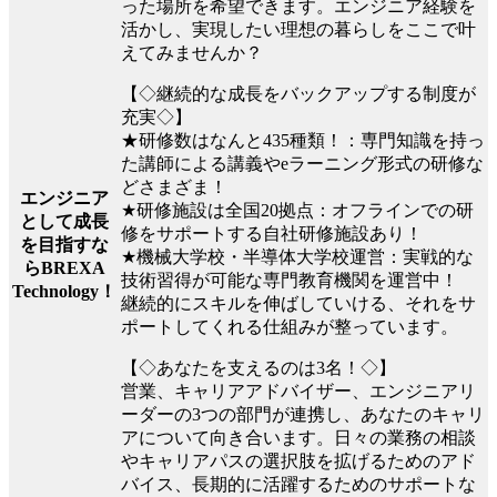
った場所を希望できます。エンジニア経験を
活かし、実現したい理想の暮らしをここで叶
えてみませんか？
【◇継続的な成長をバックアップする制度が
充実◇】
★研修数はなんと435種類！：専門知識を持っ
た講師による講義やeラーニング形式の研修な
どさまざま！
エンジニア
★研修施設は全国20拠点：オフラインでの研
として成長
修をサポートする自社研修施設あり！
を目指すな
★機械大学校・半導体大学校運営：実戦的な
らBREXA
技術習得が可能な専門教育機関を運営中！
Technology！
継続的にスキルを伸ばしていける、それをサ
ポートしてくれる仕組みが整っています。
【◇あなたを支えるのは3名！◇】
営業、キャリアアドバイザー、エンジニアリ
ーダーの3つの部門が連携し、あなたのキャリ
アについて向き合います。日々の業務の相談
やキャリアパスの選択肢を拡げるためのアド
バイス、長期的に活躍するためのサポートな