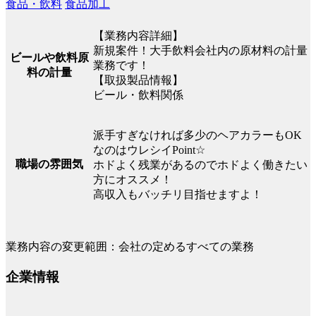
食品・飲料
食品加工
【業務内容詳細】
新規案件！大手飲料会社内の原材料の計量
ビールや飲料原
業務です！
料の計量
【取扱製品情報】
ビール・飲料関係
派手すぎなければ多少のヘアカラーもOK
なのはウレシイPoint☆
職場の雰囲気
ホドよく残業があるのでホドよく働きたい
方にオススメ！
高収入もバッチリ目指せますよ！
業務内容の変更範囲：会社の定めるすべての業務
企業情報