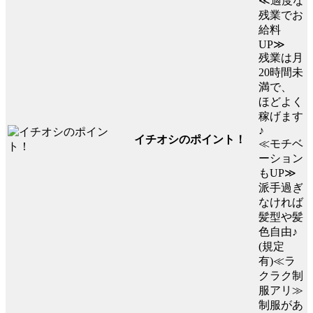
≪適度な
残業でお
給料
UP≫
残業は月
20時間未
満で、
ほどよく
稼げます
♪
イチオシのポイント！
≪モチベ
ーション
もUP≫
派手過ぎ
なければ
髪型や髪
色自由♪
(規定
有)≪ラ
クラク制
服アリ≫
制服があ