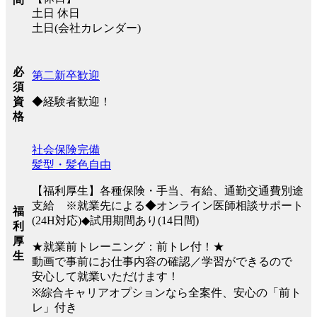
土日 休日
土日(会社カレンダー)
必
第二新卒歓迎
須
◆経験者歓迎！
資
格
社会保険完備
髪型・髪色自由
【福利厚生】各種保険・手当、有給、通勤交通費別途
支給 ※就業先による◆オンライン医師相談サポート
福
(24H対応)◆試用期間あり(14日間)
利
厚
★就業前トレーニング：前トレ付！★
生
動画で事前にお仕事内容の確認／学習ができるので
安心して就業いただけます！
※綜合キャリアオプションなら全案件、安心の「前ト
レ」付き