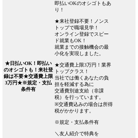
即払いOKのオシゴトもあ
り！
★来社登録不要！ノンス
トップで職場見学！
オンライン登録でスピー
ド就業もOK！
就業までの接触機会の最
小化を実現しました。
★日払いOK！即払い
★交通費上限3万円！業界
のオシゴトも！来社登
トップクラス！
録は不要★交通費上限
当社では働くあなたの負
3万円★※規定・支払
担を軽減する為に
条件有
交通費別途支給（非課
税）を行っています。
※交通費込みの場合は所得
税がかかります。
※規定・支払条件有
＼友人紹介で特典を