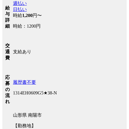
週払い
給
日払い
与
時給
1,200
円〜
詳
時給：1200円
細
交
支給あり
通
費
応
履歴書不要
募
の
1314EH0609G5★38-N
流
れ
山形県 南陽市
【勤務地】