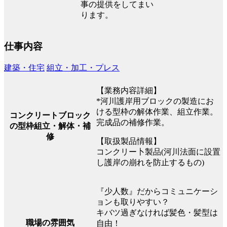
事の提供をしてまい
ります。
仕事内容
建築・住宅
組立・加工・プレス
【業務内容詳細】
*河川護岸用ブロックの製造にお
ける型枠の解体作業、組立作業。
コンクリートブロック
完成品の補修作業。
の型枠組立・解体・補
修
【取扱製品情報】
コンクリー卜製品(河川法面に設置
し護岸の崩れを防止するもの)
『少人数』だからコミュニケーシ
ョンも取りやすい？
キバツ過ぎなければ髪色・髪型は
職場の雰囲気
自由！