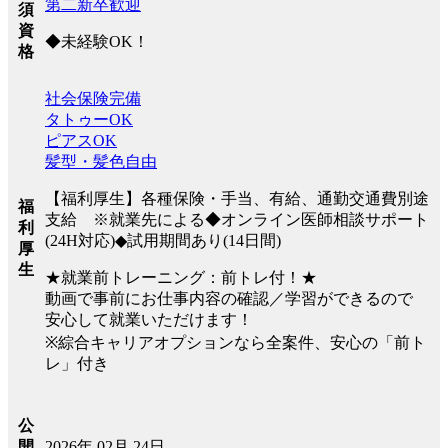
第二新卒歓迎
須
資
◆未経験OK！
格
社会保険完備
タトゥーOK
ピアスOK
髪型・髪色自由
【福利厚生】各種保険・手当、有給、通勤交通費別途
福
支給 ※就業先による◆オンライン医師相談サポート
利
(24H対応)◆試用期間あり(14日間)
厚
生
★就業前トレーニング：前トレ付！★
動画で事前にお仕事内容の確認／学習ができるので
安心して就業いただけます！
※綜合キャリアオプションなら全案件、安心の「前ト
レ」付き
公
2026年 02月 24日
開