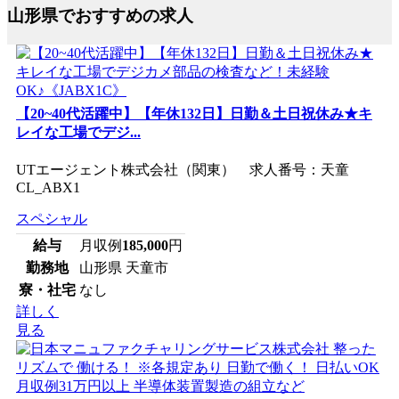
山形県でおすすめの求人
【20~40代活躍中】【年休132日】日勤＆土日祝休み★キ
レイな工場でデジ...
UTエージェント株式会社（関東） 求人番号：天童
CL_ABX1
スペシャル
給与
月収例
185,000
円
勤務地
山形県 天童市
寮・社宅
なし
詳しく
見る