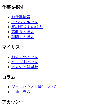
仕事を探す
お仕事検索
スペシャル求人
寮/社宅ありの求人
高収入の求人
期間工の求人
マイリスト
おすすめの求人
キープ中の求人
求人の閲覧履歴
コラム
ジョブハウス工場について
工場コラム
アカウント