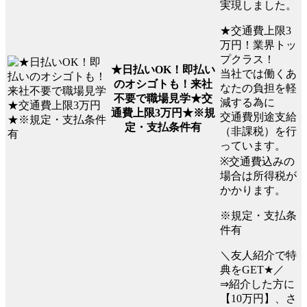
実現しました。
★交通費上限3
万円！業界トッ
プクラス！
★日払いOK！即払い
当社では働くあ
のオシゴトも！来社
なたの負担を軽
不要で職場見学★交
減する為に
通費上限3万円★※規
交通費別途支給
定・支払条件有
（非課税）を行
っています。
※交通費込みの
場合は所得税が
かかります。
※規定・支払条
件有
＼友人紹介で特
典をGET★／
⇒紹介した方に
【10万円】、さ